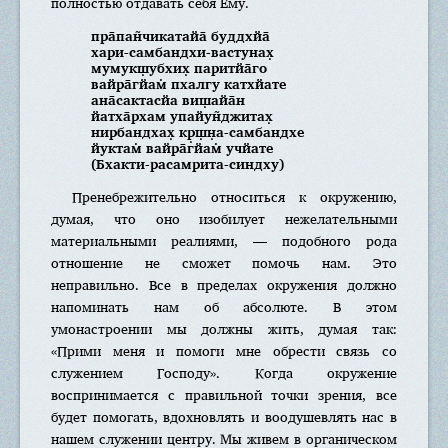
полностью отдавать себя Ему.
пра̄пан̃чикатайа̄ буддхйа̄
хари-самбандхи-вастунах̣
мумукш̣убхих̣ паритйа̄го
вайра̄гйам̇ пхалгу катхйате
ана̄сактасйа виш̣айа̄н
йатха̄рхам упайун̃джитах̣
нирбандхах̣ кр̣ш̣н̣а-самбандхе
йуктам̇ вайра̄гйам̇ учйате
(Бхакти-расамрита-синдху)
Пренебрежительно относиться к окружению,
думая, что оно изобилует нежелательными
материальными реалиями, — подобного рода
отношение не сможет помочь нам. Это
неправильно. Все в пределах окружения должно
напоминать нам об абсолюте. В этом
умонастроении мы должны жить, думая так:
«Прими меня и помоги мне обрести связь со
служением Господу». Когда окружение
воспринимается с правильной точки зрения, все
будет помогать, вдохновлять и воодушевлять нас в
нашем служении центру. Мы живем в органическом