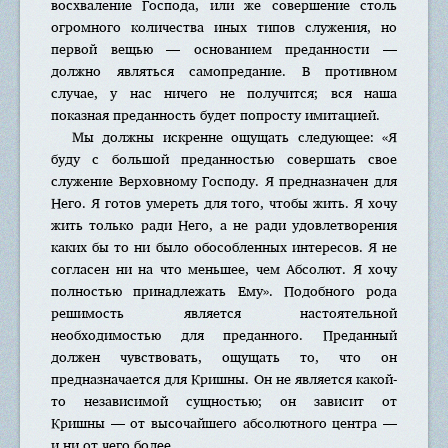
восхваление Господа, или же совершение столь
огромного количества иных типов служения, но
первой вещью — основанием преданности —
должно являться самопредание. В противном
случае, у нас ничего не получится; вся наша
показная преданность будет попросту имитацией.
Мы должны искренне ощущать следующее: «Я
буду с большой преданностью совершать свое
служение Верховному Господу. Я предназначен для
Него. Я готов умереть для того, чтобы жить. Я хочу
жить только ради Него, а не ради удовлетворения
каких бы то ни было обособленных интересов. Я не
согласен ни на что меньшее, чем Абсолют. Я хочу
полностью принадлежать Ему». Подобного рода
решимость является настоятельной
необходимостью для преданного. Преданный
должен чувствовать, ощущать то, что он
предназначается для Кришны. Он не является какой-
то независимой сущностью; он зависит от
Кришны — от высочайшего абсолютного центра —
и ни от чего более.