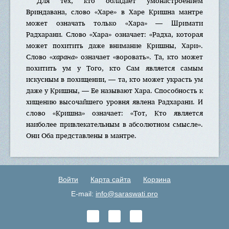
Для тех, кто обладает умонастроением
Вриндавана, слово «Харе» в Харе Кришна мантре
может означать только «Хара» — Шримати
Радхарани. Слово «Хара» означает: «Радха, которая
может похитить даже внимание Кришны, Хари».
Слово «
харана
» означает «воровать». Та, кто может
похитить ум у Того, кто Сам является самым
искусным в похищении, — та, кто может украсть ум
даже у Кришны, — Ее называют Хара. Способность к
хищению высочайшего уровня явлена Радхарани. И
слово «Кришна» означает: «Тот, Кто является
наиболее привлекательным в абсолютном смысле».
Они Оба представлены в мантре.
Войти
Карта сайта
Корзина
E-mail:
info@saraswati.pro