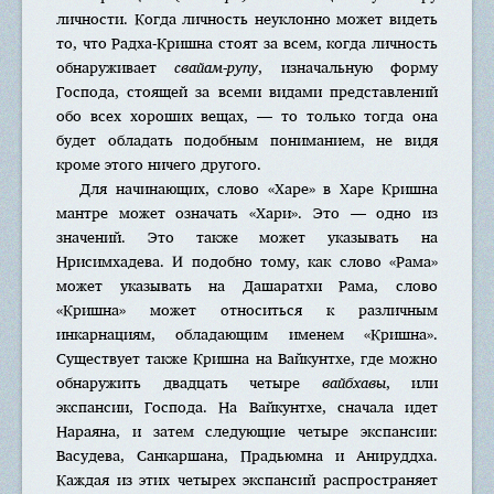
личности. Когда личность неуклонно может видеть
то, что Радха-Кришна стоят за всем, когда личность
обнаруживает
свайам-рупу
, изначальную форму
Господа, стоящей за всеми видами представлений
обо всех хороших вещах, — то только тогда она
будет обладать подобным пониманием, не видя
кроме этого ничего другого.
Для начинающих, слово «Харе» в Харе Кришна
мантре может означать «Хари». Это — одно из
значений. Это также может указывать на
Нрисимхадева. И подобно тому, как слово «Рама»
может указывать на Дашаратхи Рама, слово
«Кришна» может относиться к различным
инкарнациям, обладающим именем «Кришна».
Существует также Кришна на Вайкунтхе, где можно
обнаружить двадцать четыре
вайбхавы
, или
экспансии, Господа. На Вайкунтхе, сначала идет
Нараяна, и затем следующие четыре экспансии:
Васудева, Санкаршана, Прадьюмна и Анируддха.
Каждая из этих четырех экспансий распространяет