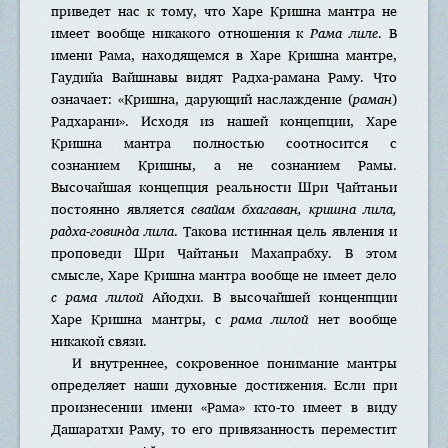
приведет нас к тому, что Харе Кришна мантра не
имеет вообще никакого отношения к
Рама лиле
. В
имени Рама, находящемся в Харе Кришна мантре,
Гаудийа Вайшнавы видят Радха-рамана Раму. Что
означает: «Кришна, дарующий наслаждение (
раман
)
Радхарани». Исходя из нашей концепции, Харе
Кришна мантра полностью соотносится с
сознанием Кришны, а не сознанием Рамы.
Высочайшая концепция реальности Шри Чайтаньи
постоянно является
свайам бхагаван, кришна лила,
радха-говинда лила
. Такова истинная цель явления и
проповеди Шри Чайтаньи Махапрабху. В этом
смысле, Харе Кришна мантра вообще не имеет дело
с рама лилой
Айодхи. В высочайшей конценпции
Харе Кришна мантры, с
рама лилой
нет вообще
никакой связи.
И внутреннее, сокровенное понимание мантры
определяет наши духовные достижения. Если при
произнесении имени «Рама» кто-то имеет в виду
Дашаратхи Раму, то его привязанность переместит