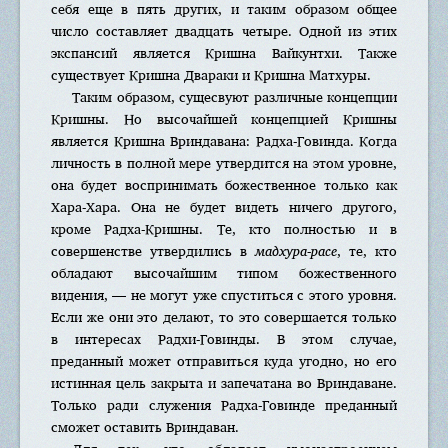
себя еще в пять других, и таким образом общее
число составляет двадцать четыре. Одной из этих
экспансий является Кришна Вайкунтхи. Также
существует Кришна Двараки и Кришна Матхуры.
Таким образом, сущесвуют различные концепции
Кришны. Но высочайшей концепцией Кришны
является Кришна Вриндавана: Радха-Говинда. Когда
личность в полной мере утвердится на этом уровне,
она будет воспринимать божественное только как
Хара-Хара. Она не будет видеть ничего другого,
кроме Радха-Кришны. Те, кто полностью и в
совершенстве утвердились в
мадхура-расе
, те, кто
обладают высочайшим типом божественного
видения, — не могут уже спуститься с этого уровня.
Если же они это делают, то это совершается только
в интересах Радхи-Говинды. В этом случае,
преданный может отправиться куда угодно, но его
истинная цель закрыта и запечатана во Вриндаване.
Только ради служения Радха-Говинде преданный
сможет оставить Вриндаван.