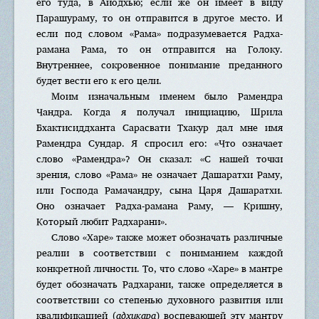
его туда, в Айодхью; если же он имеет в виду
Парашураму, то он отправится в другое место. И
если под словом «Рама» подразумевается Радха-
рамана Рама, то он отправится на Голоку.
Внутреннее, сокровенное понимание преданного
будет вести его к его цели.
Моим изначальным именем было Рамендра
Чандра. Когда я получал инициацию, Шрила
Бхактисиддханта Сарасвати Тхакур дал мне имя
Рамендра Сундар. Я спросил его: «Что означает
слово «Рамендра»? Он сказал: «С нашей точки
зрения, слово «Рама» не означает Дашаратхи Раму,
или Господа Рамачандру, сына Царя Дашаратхи.
Оно означает Радха-рамана Раму, — Кришну,
Который любит Радхарани».
Слово «Харе» также может обозначать различные
реалии в соответствии с пониманием каждой
конкретной личности. То, что слово «Харе» в мантре
будет обозначать Радхарани, также определяется в
соответствии со степенью духовного развития или
квалификацией (
адхикара
) воспевающей эту мантру