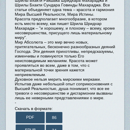
Шрилы Бхакти Ракшака Шридхара Махaраджа и
Шрилы Бхакти Сундара Говинды Махaраджа. Все
статьи объединяет одна тема – красота и гармония
Мира Высшей Реальности, Мира Истины.
Красота предполагает многообразие, в котором
есть место всему, как пишет Шрила Шридхар
Махaрaдж – "и хорошему, и плохому – всему, кроме
несовершенства, присущего лишь материальному
миру".
Мир Абсолюта – это мир вечно новых,
притягательных, бесконечно разнообразных деяний
Господа. Эти деяния прихотливы, непредсказуемы,
изменчивы и повинуются только Его
неисповедимым желаниям. Красота может
проявляться во всем, даже в том, что с
материальной точки зрения кажется
неприемлемым.
Духовное нельзя мерить мирскими мерками.
Испытав даже небольшой опыт соприкосновения с
Высшей Реальностью, душа понимает, что все ее
тревоги о несовершенстве и дисгармонии вызваны
лишь ее неверными представлениями о мире.
-
Скачать в формате:
PDF
86
EPUB