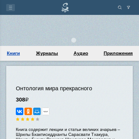
Книги
Журналы
Аудио
Приложения
Онтология мира прекрасного
308
Р
Книга содержит лекции и статьи великих ачaрьев –
Шрилы Бхактисиддхaнты Сарасвати Tхaкура,