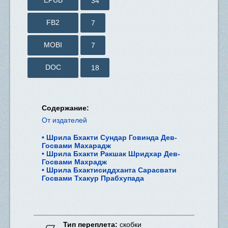
34
FB2
7
MOBI
7
DOC
18
Содержание:
От издателей
Шрила Бхакти Сундар Говинда Дев-
Госвами Махарадж
Шрила Бхакти Ракшак Шридхар Дев-
Госвами Махрадж
Шрила Бхактисиддханта Сарасвати
Госвами Тхакур Прабхупада
Тип переплета:
скобки