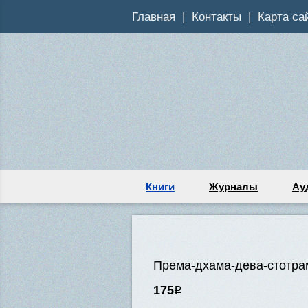
Главная
Контакты
Карта са
Книги
Журналы
Ау
Према-дхама-дева-стотра
175
Р