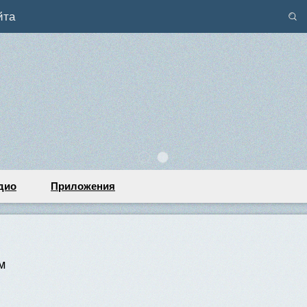
йта
дио
Приложения
м