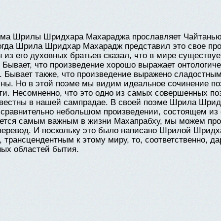
оэма Шрилы Шридхара Махараджа прославляет Чайтанью
огда Шрила Шридхар Махарадж представил это свое пр
из его духовных братьев сказал, что в мире существу
 Бывает, что произведение хорошо выражает онтологиче
. Бывает также, что произведение выражено сладостным
ны. Но в этой поэме мы видим идеальное сочинение п
и. Несомненно, что это одно из самых совершенных по
известны в нашей сампрадае. В своей поэме Шрила Шр
 сравнительно небольшом произведении, состоящем из 
яется самым важным в жизни Махапрабху, мы можем про
 перевод. И поскольку это было написано Шрилой Шрид
 трансцендентным к этому миру, то, соответственно, д
ых областей бытия.