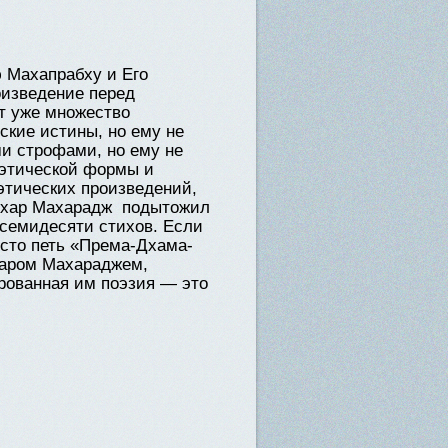
 Махапрабху и Его
оизведение перед
ет уже множество
ские истины, но ему не
и строфами, но ему не
оэтической формы и
этических произведений,
идхар Махарадж подытожил
семидесяти стихов. Если
сто петь «Према-Дхама-
харом Махараджем,
арованная им поэзия — это