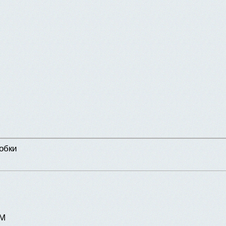
обки
М