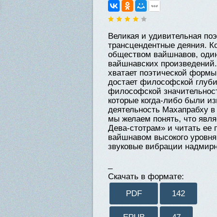
Великая и удивительная п
трансцендентные деяния. К
обществом вайшнавов, один 
вайшнавских произведений.
хватает поэтической формы
достает философской глуби
философской значительност
которые когда-либо были 
деятельность Махапрабху в
мы желаем понять, что явл
Дева-стотрам» и читать ее
вайшнавом высокого уровня,
звуковые вибрации надмирн
_
Скачать в формате:
PDF
142