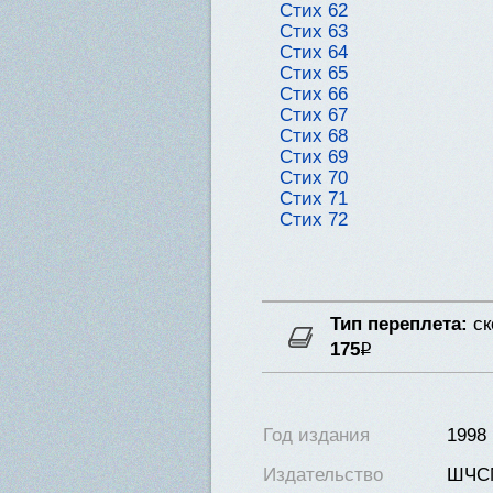
Стих 62
Стих 63
Стих 64
Стих 65
Стих 66
Стих 67
Стих 68
Стих 69
Стих 70
Стих 71
Стих 72
Тип переплета:
ск
175
Р
Нет в наличии
Год издания
1998
Издательство
ШЧС