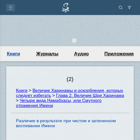
Книги
Журналы
Аудио
Приложения
(2)
Книги
>
Величие Харинамы и оскорбления, которых
следует избегать
>
Глава 2. Величие Шри Харинама
>
Четыре вида Намабхасы, или Смутного
отражения Имени
Различие в результате при чистом и затененном
воспевании Имени