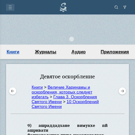
Книги
Журналы
Аудио
Приложения
Девятое оскорбление
Книги
>
Величие Харинамы и
оскорбления, которых следует
избегать
>
Глава 3. Оскорбления
Святого Имени
>
10 Оскорблений
Святого Имени
9) ашраддадхане вимукхе пй
ашрнвати
йашчопадешах шива-намапарадхах