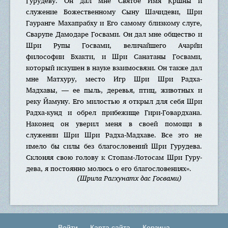
Гурудеву. Он дал мне Святое Имя Кршны и
служение Божественному Сыну Шачидеви, Шри
Гауранге Махапрабху и Его самому близкому слуге,
Сварупе Дамодаре Госвами. Он дал мне общество и
Шри Рупы Госвами, величайшего Ачарйи
философии Бхакти, и Шри Санатаны Госвами,
который искушен в науке взаимосвязи. Он также дал
мне Матхуру, место Игр Шри Шри Радха-
Мадхавы, — ее пыль, деревья, птиц, животных и
реку Йамуну. Его милостью я открыл для себя Шри
Радха-кунд и обрел прибежище Гири-Говардхана.
Наконец он уверил меня в своей помощи в
служении Шри Шри Радха-Мадхаве. Все это не
имело бы силы без благословений Шри Гурудева.
Склоняя свою голову к Стопам-Лотосам Шри Гуру-
дева, я постоянно молюсь о его благословениях».
(Шрила Рагхунатх дас Госвами)
Войти
Карта сайта
Корзина