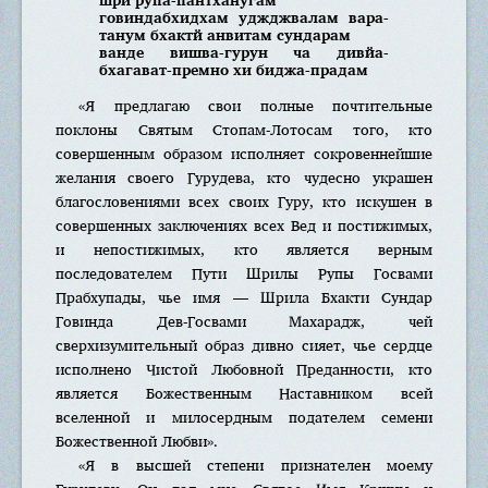
говиндабхидхам уджджвалам вара-
танум бхактй анвитам сундарам
ванде вишва-гурун ча дивйа-
бхагават-премно хи биджа-прадам
«Я предлагаю свои полные почтительные
поклоны Святым Стопам-Лотосам того, кто
совершенным образом исполняет сокровеннейшие
желания своего Гурудева, кто чудесно украшен
благословениями всех своих Гуру, кто искушен в
совершенных заключениях всех Вед и постижимых,
и непостижимых, кто является верным
последователем Пути Шрилы Рупы Госвами
Прабхупады, чье имя — Шрила Бхакти Сундар
Говинда Дев-Госвами Махарадж, чей
сверхизумительный образ дивно сияет, чье сердце
исполнено Чистой Любовной Преданности, кто
является Божественным Наставником всей
вселенной и милосердным подателем семени
Божественной Любви».
«Я в высшей степени признателен моему