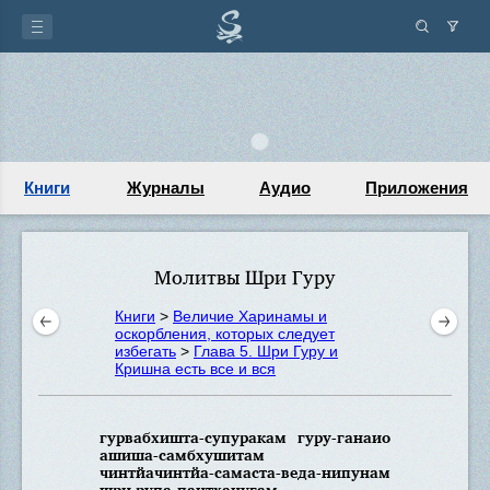
Книги
Журналы
Аудио
Приложения
Молитвы Шри Гуру
Книги
>
Величие Харинамы и
оскорбления, которых следует
избегать
>
Глава 5. Шри Гуру и
Кришна есть все и вся
гурвабхишта-супуракам гуру-ганаио
ашиша-самбхушитам
чинтйачинтйа-самаста-веда-нипунам
шри рупа-пантханугам