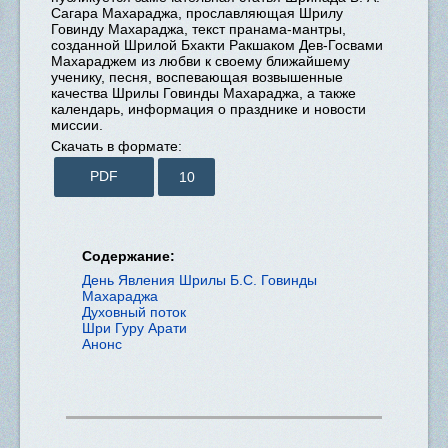
Сагара Махараджа, прославляющая Шрилу
Говинду Махараджа, текст пранама-мантры,
созданной Шрилой Бхакти Ракшаком Дев-Госвами
Махараджем из любви к своему ближайшему
ученику, песня, воспевающая возвышенные
качества Шрилы Говинды Махараджа, а также
календарь, информация о празднике и новости
миссии.
Скачать в формате:
PDF
10
Содержание:
День Явления Шрилы Б.С. Говинды
Махараджа
Духовный поток
Шри Гуру Арати
Анонс