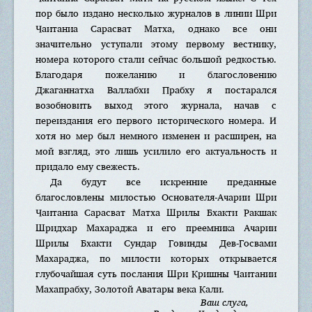
пор было издано несколько журналов в линии Шри
Чаитаниа Сарасват Матха, однако все они
значительно уступали этому первому вестнику,
номера которого стали сейчас большой редкостью.
Благодаря пожеланию и благословению
Джаганнатха Валлабхи Прабху я постарался
возобновить выход этого журнала, начав с
переиздания его первого исторического номера. И
хотя но мер был немного изменен и расширен, на
мой взгляд, это лишь усилило его актуальность и
придало ему свежесть.
Да будут все искренние преданные
благословлены милостью Основателя-Ачарии Шри
Чаитаниа Сарасват Матха Шрилы Бхакти Ракшак
Шридхар Махараджа и его преемника Ачарии
Шрилы Бхакти Сундар Говинды Дев-Госвами
Махараджа, по милости которых открывается
глубочайшая суть послания Шри Кришны Чаитании
Махапрабху, Золотой Аватары века Кали.
Ваш слуга,