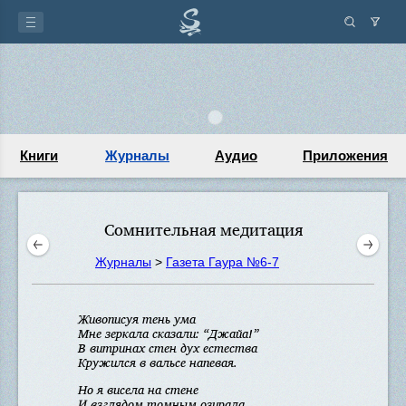
Книги
Журналы
Аудио
Приложения
Сомнительная медитация
Журналы
>
Газета Гаура №6-7
Живописуя тень ума
Мне зеркала сказали: “Джайа!”
В витринах стен дух естества
Кружился в вальсе напевая.
Но я висела на стене
И взглядом томным озирала