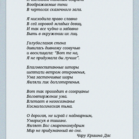
Воображаемые тени
В чертогах сказочного зала.
Я нисходила право славно
В сей хоровод младых девиц,
И так все чудно и забавно
Быть в окружении их лиц.
Голубоглазая стена
дивилась дивному созвучью
и восклицала: “Вот те на,
Я не придумала бы лучше”.
Благовоспитанные шторы
шептали ветром откровенья,
Ума застенчивые шоры
Являли лик долготерпенья.
Вот так проходит в созерцанье
Боговторжение ума.
Влетает в неоосознанье
Космологическая тьма.
О дорогая, не играй с надмирным,
Уморисуя в тишине.
Являет Бог смиренномудрым
Мир не придуманный во сне.
Чару Кришна Дас