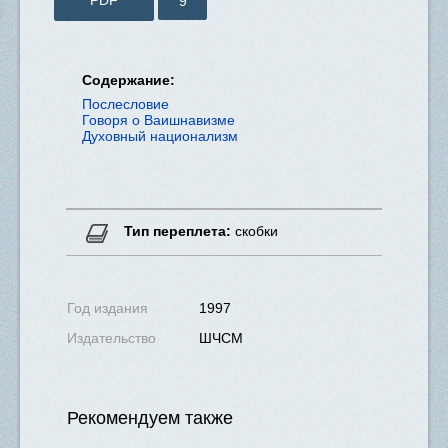
9
Содержание:
Послесловие
Говоря о Ваишнавизме
Духовный национализм
Тип переплета:
скобки
Нет в наличии
Год издания
1997
Издательство
ШЧСМ
Рекомендуем также