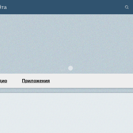
йта
дио
Приложения