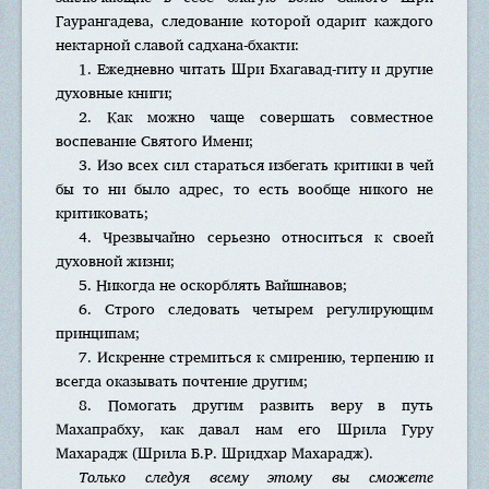
Гаурангадева, следование которой одарит каждого
нектарной славой садхана-бхакти:
1. Ежедневно читать Шри Бхагавад-гиту и другие
духовные книги;
2. Как можно чаще совершать совместное
воспевание Святого Имени;
3. Изо всех сил стараться избегать критики в чей
бы то ни было адрес, то есть вообще никого не
критиковать;
4. Чрезвычайно серьезно относиться к своей
духовной жизни;
5. Никогда не оскорблять Вайшнавов;
6. Строго следовать четырем регулирующим
принципам;
7. Искренне стремиться к смирению, терпению и
всегда оказывать почтение другим;
8. Помогать другим развить веру в путь
Махапрабху, как давал нам его Шрила Гуру
Махарадж (Шрила Б.Р. Шридхар Махарадж).
Только следуя всему этому вы сможете