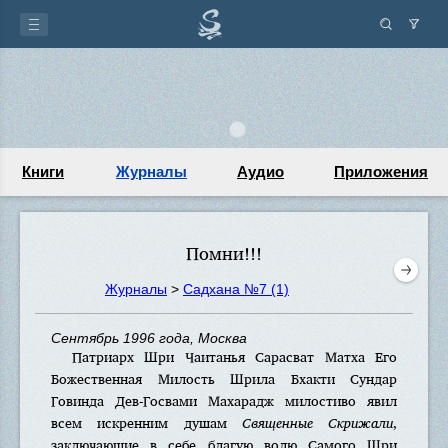
Книги
Журналы
Аудио
Приложения
Помни!!!
Журналы
>
Садхана №7 (1)
Сентябрь 1996 года, Москва
Патриарх Шри Чаитанья Сарасват Матха Его
Божественная Милость Шрила Бхакти Сундар
Говинда Дев-Госвами Махарадж милостиво явил
всем искренним душам
Священные Скрижали
,
заключающие в себе благую волю Самого Шри