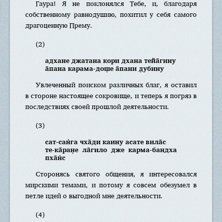
Гаура! Я не поклонялся Тебе, и, благодаря
собственному равнодушию, похитил у себя самого
драгоценную Прему.
(2)
адхане джатана кори дхана тейа̄гину
а̄пана карама-дош̣е а̄пани д̣убину
Увлеченный поиском различных благ, я оставил
в стороне настоящее сокровище, и теперь я погряз в
последствиях своей прошлой деятельности.
(3)
сат-сан̇га чха̄ди каину асате вила̄с
те-ка̄ран̣е ла̄гило дже карма-бандха
пха̄н̇с
Сторонясь святого общения, я интересовался
мирскими темами, и потому я совсем обезумел в
петле идей о выгодной мне деятельности.
(4)