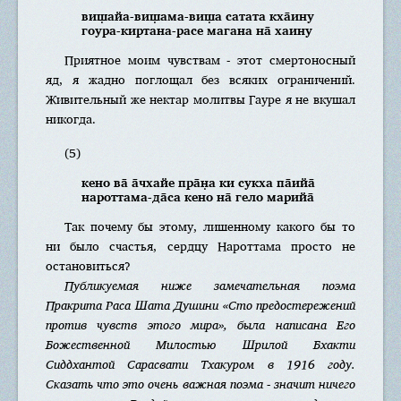
виш̣айа-виш̣ама-виш̣а сатата кха̄ину
гоура-киртана-расе магана на̄ хаину
Приятное моим чувствам - этот смертоносный
яд, я жадно поглощал без всяких ограничений.
Живительный же нектар молитвы Гауре я не вкушал
никогда.
(5)
кено ва̄ а̄чхайе пра̄н̣а ки сукха па̄ийа̄
нароттама-да̄са кено на̄ гело марийа̄
Так почему бы этому, лишенному какого бы то
ни было счастья, сердцу Нароттама просто не
остановиться?
Публикуемая ниже замечательная поэма
Пракрита Раса Шата Душини «Сто предостережений
против чувств этого мира», была написана Его
Божественной Милостью Шрилой Бхакти
Сиддхантой Сарасвати Тхакуром в 1916 году.
Сказать что это очень важная поэма - значит ничего