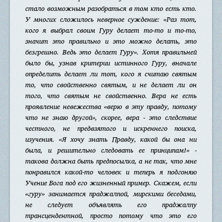
стало возможным разобраться в том кто есть кто.
У многих сложилось неверное суждение: «Раз тот,
кого я выбрал своим Гуру делает то-то и то-то,
значит это правильно и это можно делать, это
безгрешно. Ведь это делает Гуру». Хотя правильней
было бы, узнав критерии истинного Гуру, вначале
определить делает ли тот, кого я считаю святым
то, что свойственно святым, и не делает ли он
того, что святым не свойственно. Вера не есть
проявление невежества «верю в эту правду, потому
что не знаю другой», скорее, вера - это следствие
честного, не предвзятого и искреннего поиска,
изучения. «Я хочу знать Правду, какой бы она ни
была, и решительно следовать ее принципам!» -
такова должна быть предпосылка, а не так, что мне
понравился какой-то человек и теперь я подгоняю
Учение Бога под его жизненный пример. Скажем, если
«гуру» занимается праджалпой, мирскими беседами,
не следует объявлять его праджалпу
трансцендентной, просто потому что это его