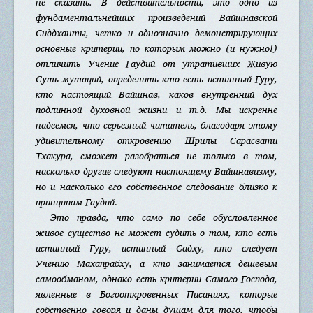
не сказать. В действительности, это одно из
фундаментальнейших произведений Вайшнавской
Сиддханты, четко и однозначно демонстрирующих
основные критерии, по которым можно (и нужно!)
отличить Учение Гаудий от утративших Живую
Суть мутаций, определить кто есть истинный Гуру,
кто настоящий Вайшнав, каков внутренний дух
подлинной духовной жизни и т.д. Мы искренне
надеемся, что серьезный читатель, благодаря этому
удивительному откровению Шрилы Сарасвати
Тхакура, сможет разобраться не только в том,
насколько другие следуют настоящему Вайшнавизму,
но и насколько его собственное следование близко к
принципам Гаудий
.
Это правда, что само по себе обусловленное
живое существо не может судить о том, кто есть
истинный Гуру, истинный Садху, кто следует
Учению Махапрабху, а кто занимается дешевым
самообманом, однако есть критерии Самого Господа,
явленные в Богооткровенных Писаниях, которые
собственно говоря и даны душам для того, чтобы