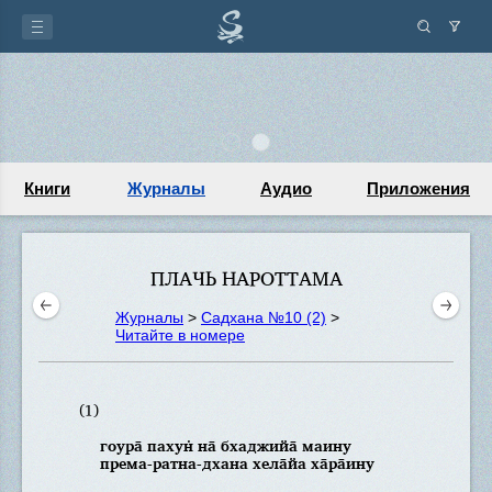
Книги
Журналы
Аудио
Приложения
ПЛАЧЬ НАРОТТАМА
Журналы
>
Садхана №10 (2)
>
Читайте в номере
(1)
гоура̄ пахун̇ на̄ бхаджийа̄ маину
према-ратна-дхана хела̄йа ха̄ра̄ину