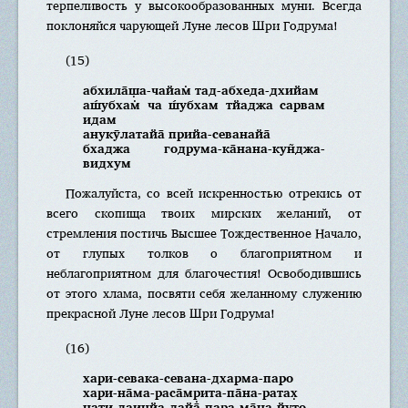
терпеливость у высокообразованных муни. Всегда
поклоняйся чарующей Луне лесов Шри Годрума!
(15)
абхила̄ш̣а-чайам̇ тад-абхеда-дхийам
аш́убхам̇ ча ш́убхам тйаджа сарвам
идам
анукӯлатайа̄ прийа-севанайа̄
бхаджа годрума-ка̄нана-кун̃джа-
видхум
Пожалуйста, со всей искренностью отрекись от
всего скопища твоих мирских желаний, от
стремления постичь Высшее Тождественное Начало,
от глупых толков о благоприятном и
неблагоприятном для благочестия! Освободившись
от этого хлама, посвяти себя желанному служению
прекрасной Луне лесов Шри Годрума!
(16)
хари-севака-севана-дхарма-паро
хари-на̄ма-раса̄мр̣ита-па̄на-ратах̣
нати-даинйа-дайа̄-пара-ма̄на-йуто