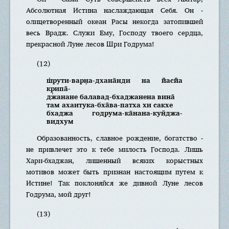
Абсолютная Истина наслаждающая Себя. Он -
олицетворенный океан Расы некогда затопившей
весь Врадж. Служи Ему, Господу твоего сердца,
прекрасной Луне лесов Шри Годрума!
(12)
ш̇рути-варн̣а-дхана̄нди на йасйа
кр̣ипа̄-
джанане балавад-бхаджанена вина̄
там ахаитука-бха̄ва-патха хи сакхе
бхаджа годрума-ка̄нана-кун̃джа-
видхум
Образованность, славное рождение, богатство -
не привлечет это к тебе милость Господа. Лишь
Хари-бхаджан, лишенный всяких корыстных
мотивов может быть признан настоящим путем к
Истине! Так поклоняйся же дивной Луне лесов
Годрума, мой друг!
(13)