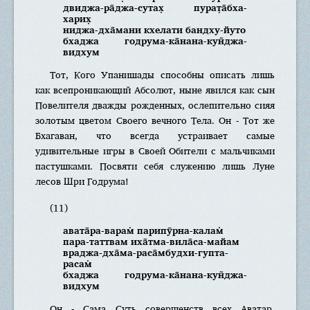
двиджа-ра̄джа-сутах̣ пурат̣а̄бха-
харих̣
ниджа-дха̄мани кхелати бандху-йуто
бхаджа годрума-ка̄нана-кун̃джа-
видхум
Тот, Кого Упанишады способны описать лишь
как всепроникающий Абсолют, ныне явился как сын
Повелителя дважды рожденных, ослепительно сияя
золотым цветом Своего вечного Тела. Он - Тот же
Бхагаван, что всегда устраивает самые
удивительные игры в Своей Обители с мальчиками
пастушками. Посвяти себя служению лишь Луне
лесов Шри Годрума!
(11)
авата̄ра-варам̇ парипӯрна-калам̇
пара-таттвам иха̄тма-вила̄са-майам
враджа-дха̄ма-раса̄мбудхи-гупта-
расам̇
бхаджа годрума-ка̄нана-кун̃джа-
видхум
Он - Сама Суть совершенств всех Аватар,