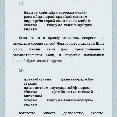
(1)
йади тэ хари-па̄да-сароджа судха̄-
раса-па̄на-парам̇ хр̣дайам̇ сататам
парихр̣тйа гх̣рам̇ кали-бха̄ва-майам̇
бхаджа годру̃ма-ка̄нана-кун̃джа-
видхум
Если ты и в правду жаждешь непрестанно
вкушать в сердце святой Нектар лотосных стоп Шри
Хари, покинь свой дом, преисполненный
умонастроением Кали, и искренне поклоняйся
дивной Луне лесов Годрума!
(2)
дхана-йаувана дживана-ра̄джйа-
сукхам̇
на хи нитйам анукс̣ан̣а-на̄с́ф-парам
тйаджа гра̄мйа-катха̄-сакалам̇
випхалам̇
бхаджа годрума-ка̄нана-кун̃джа-
видхум
Богатства, юность, долголетие, счастье