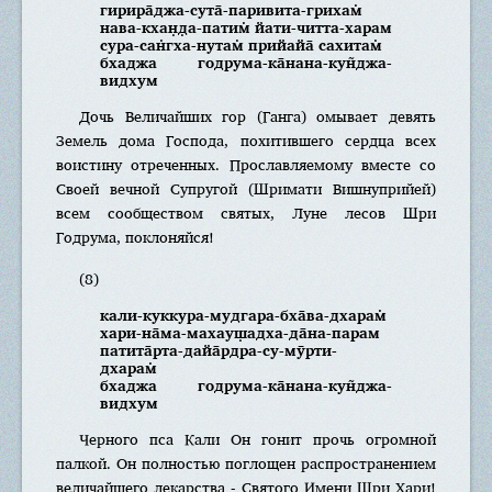
гирира̄джа-сута̄-паривита-грихам̇
нава-кхан̣д̣а-патим̇ йати-читта-харам
сура-сан̇гха-нутам̇ прийайа̄ сахитам̇
бхаджа годрума-ка̄нана-кун̃джа-
видхум
Дочь Величайших гор (Ганга) омывает девять
Земель дома Господа, похитившего сердца всех
воистину отреченных. Прославляемому вместе со
Своей вечной Супругой (Шримати Вишнуприйей)
всем сообществом святых, Луне лесов Шри
Годрума, поклоняйся!
(8)
кали-куккура-мудгара-бха̄ва-дхарам̇
хари-на̄ма-махауш̣адха-да̄на-парам
патита̄рта-дайа̄рдра-су-мӯрти-
дхарам̇
бхаджа годрума-ка̄нана-кун̃джа-
видхум
Черного пса Кали Он гонит прочь огромной
палкой. Он полностью поглощен распространением
величайшего лекарства - Святого Имени Шри Хари!