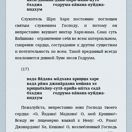
бхаджа годрума-ка̄нана-кун̃джа-
видхум
Служитель Шри Хари постоянно поглощен
святым служением Господу, и потому он
непрестанно вкушает нектар Хари-нама. Сама суть
Вайшнава - ограничение себя во всем материальном,
смирение сердца, сострадание к другим существам
и почтительность ко всем. Такой преданный всегда
поклоняется дивной Луне лесов Годрума.
(17)
вада йа̄дава ма̄дхава кр̣иш̣н̣а харе
вада ра̄ма джана̄рдана кеш́ава хе
вр̣иш̣абха̄ну-сута̄-прийа-на̄тха сада̄
бхаджа годрума-ка̄нана-кун̃джа-
видхум
Пожалуйста, непрестанно зови Господа твоего
сердца: «О, Йадава! Мадхава! О, мой Кришна!»
Всюду не лицемерно взывай к Нему: «О, Рама!
Джанардана! Хе, Кешава! О, возлюбленный Господь