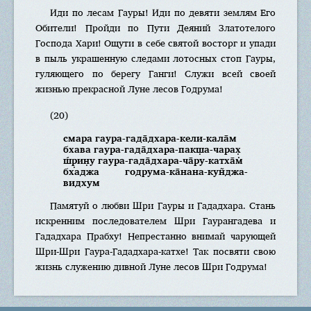
Иди по лесам Гауры! Иди по девяти землям Его
Обители! Пройди по Пути Деяний Златотелого
Господа Хари! Ощути в себе святой восторг и упади
в пыль украшенную следами лотосных стоп Гауры,
гуляющего по берегу Ганги! Служи всей своей
жизнью прекрасной Луне лесов Годрума!
(20)
смара гаура-гада̄дхара-кели-кала̄м
бхава гаура-гада̄дхара-пакш̣а-чарах̣
ш́р̣ин̣у гаура-гада̄дхара-ча̄ру-катха̄м̇
бхаджа годрума-ка̄нана-кун̃джа-
видхум
Памятуй о любви Шри Гауры и Гададхара. Стань
искренним последователем Шри Гаурангадева и
Гададхара Прабху! Непрестанно внимай чарующей
Шри-Шри Гаура-Гададхара-катхе! Так посвяти свою
жизнь служению дивной Луне лесов Шри Годрума!