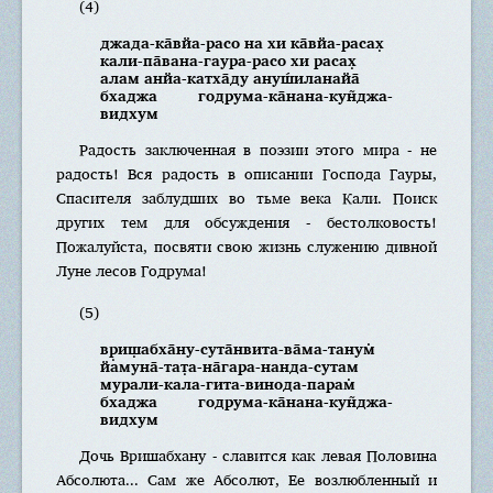
(4)
джада-ка̄вйа-расо на хи ка̄вйа-расах̣
кали-па̄вана-гаура-расо хи расах̣
алам анйа-катха̄ду ануш́иланайа̄
бхаджа годрума-ка̄нана-кун̃джа-
видхум
Радость заключенная в поэзии этого мира - не
радость! Вся радость в описании Господа Гауры,
Спасителя заблудших во тьме века Кали. Поиск
других тем для обсуждения - бестолковость!
Пожалуйста, посвяти свою жизнь служению дивной
Луне лесов Годрума!
(5)
вр̣иш̣абха̄ну-сута̄нвита-ва̄ма-танум̇
йамуна̄-тат̣а-на̄гара-нанда-сутам
мурали-кала-гита-винода-парам̇
бхаджа годрума-ка̄нана-кун̃джа-
видхум
Дочь Вришабхану - славится как левая Половина
Абсолюта... Сам же Абсолют, Ее возлюбленный и