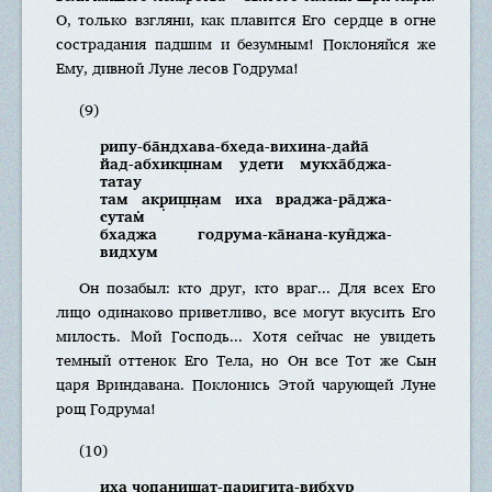
О, только взгляни, как плавится Его сердце в огне
сострадания падшим и безумным! Поклоняйся же
Ему, дивной Луне лесов Годрума!
(9)
рипу-ба̄ндхава-бхеда-вихина-дайа̄
йад-абхикш̣нам удети мукха̄бджа-
татау
там акр̣иш̣н̣ам иха враджа-ра̄джа-
сутам̇
бхаджа годрума-ка̄нана-кун̃джа-
видхум
Он позабыл: кто друг, кто враг... Для всех Его
лицо одинаково приветливо, все могут вкусить Его
милость. Мой Господь... Хотя сейчас не увидеть
темный оттенок Его Тела, но Он все Тот же Сын
царя Вриндавана. Поклонись Этой чарующей Луне
рощ Годрума!
(10)
иха чопаниш̣ат-паригита-вибхур