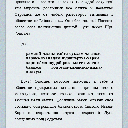
правящего – все это не вечно. С каждой секундой
эти мирские достояния все ближе к небытию!
Отрекись же от любых разговоров витающих в
обществе не-Вайшнавов... Они бесплодны! Посвяти
всего себя поклонению дивной Луне лесов Шри
Годрума!
(3)
раманӣ-джана-сан̇га-сукхам̇ ча сакхе
чаране бхайадам̇ пуруш̣а̄ртха-харам
хари-на̄ма-шудха̄-раса-матта-матир
бхаджа годрума-ка̄нана-кун̃джа-
видхум
Друг! Счастье, которое приходит к тебе в
обществе прекрасных женщин - причина твоего
малодушия, которое только отдаляет тебя от
высшей цели бытия. Послушай меня: опьяни свое
сознание безгрешным блаженством Святого Имени
Хари и непрестанно служи прекрасной Луне
священных рощ Годрума!