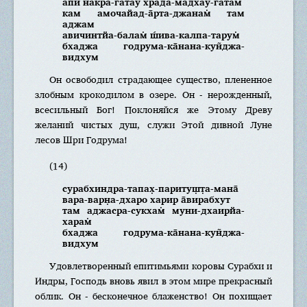
апи накра-гатау храда-мадхау-гатам̇
кам амочайад-а̄рта-джанам̇ там
аджам
авичинтйа-балам̇ ш́ива-калпа-тарум̇
бхаджа годрума-ка̄нана-кун̃джа-
видхум
Он освободил страдающее существо, плененное
злобным крокодилом в озере. Он - нерожденный,
всесильный Бог! Поклоняйся же Этому Древу
желаний чистых душ, служи Этой дивной Луне
лесов Шри Годрума!
(14)
сурабхиндра-тапах̣-паритуш̣т̣а-мана̄
вара-варн̣а-дхаро харир а̄вирабхут
там аджасра-сукхам̇ муни-дхаирйа-
харам̇
бхаджа годрума-ка̄нана-кун̃джа-
видхум
Удовлетворенный епитимьями коровы Сурабхи и
Индры, Господь вновь явил в этом мире прекрасный
облик. Он - бесконечное блаженство! Он похищает