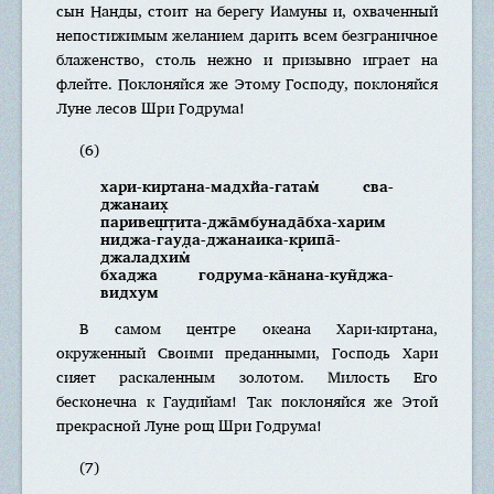
сын Нанды, стоит на берегу Иамуны и, охваченный
непостижимым желанием дарить всем безграничное
блаженство, столь нежно и призывно играет на
флейте. Поклоняйся же Этому Господу, поклоняйся
Луне лесов Шри Годрума!
(6)
хари-киртана-мадхйа-гатам̇ сва-
джанаих̣
паривеш̣т̣ита-джа̄мбунада̄бха-харим
ниджа-гауд̣а-джанаика-кр̣ипа̄-
джаладхим̇
бхаджа годрума-ка̄нана-кун̃джа-
видхум
В самом центре океана Хари-киртана,
окруженный Своими преданными, Господь Хари
сияет раскаленным золотом. Милость Его
бесконечна к Гаудийам! Так поклоняйся же Этой
прекрасной Луне рощ Шри Годрума!
(7)