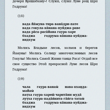
дочери Вришабхану»! Служи, служи Луне рощ Шри
Годрума!
(18)
вада йа̄муна-тира-вана̄дри-пате
вада гокула-ка̄нана-пун̃джа-раве
вада ра̄са-раса̄йана гаура-харе
бхаджа годрума-ка̄нана-кун̃джа-
видхум
Молись Владыке лесов, холмов и берегов
Йамуны! Молись Солнцу многочисленных лесов
Гокулы! Молись Самой Жизни танца Раса! Отдай все
свое существо Этой прекрасной Луне лесов Шри
Годрума!
(19)
чала гаура-ванам̇ нава-кхан̣д̣а-
майам̇
пат̣ха гаура-хареш́ чарита̄ни муда̄
лут̣ха гаура-пада̄н̇кита-га̄н̇га-татам̇
бхаджа годрума-ка̄нана-кун̃джа-
видхум