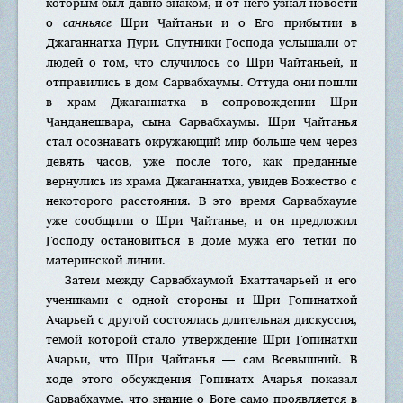
которым был давно знаком, и от него узнал новости
о
санньясе
Шри Чайтаньи и о Его прибытии в
Джаганнатха Пури. Спутники Господа услышали от
людей о том, что случилось со Шри Чайтаньей, и
отправились в дом Сарвабхаумы. Оттуда они пошли
в храм Джаганнатха в сопровождении Шри
Чанданешвара, сына Сарвабхаумы. Шри Чайтанья
стал осознавать окружающий мир больше чем через
девять часов, уже после того, как преданные
вернулись из храма Джаганнатха, увидев Божество с
некоторого расстояния. В это время Сарвабхауме
уже сообщили о Шри Чайтанье, и он предложил
Господу остановиться в доме мужа его тетки по
материнской линии.
Затем между Сарвабхаумой Бхаттачарьей и его
учениками с одной стороны и Шри Гопинатхой
Ачарьей с другой состоялась длительная дискуссия,
темой которой стало утверждение Шри Гопинатхи
Ачарьи, что Шри Чайтанья — сам Всевышний. В
ходе этого обсуждения Гопинатх Ачарья показал
Сарвабхауме, что знание о Боге само проявляется в