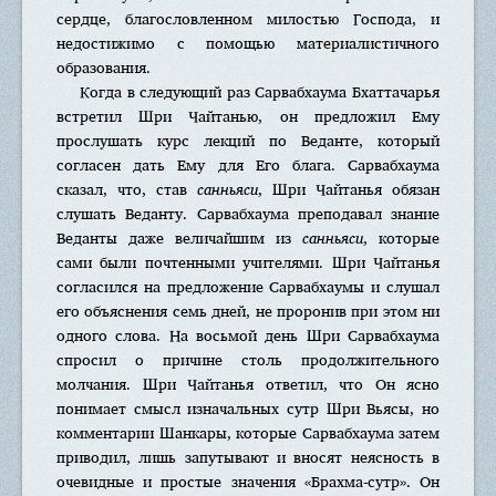
сердце, благословленном милостью Господа, и
недостижимо с помощью материалистичного
образования.
Когда в следующий раз Сарвабхаума Бхаттачарья
встретил Шри Чайтанью, он предложил Ему
прослушать курс лекций по Веданте, который
согласен дать Ему для Его блага. Сарвабхаума
сказал, что, став
санньяси
, Шри Чайтанья обязан
слушать Веданту. Сарвабхаума преподавал знание
Веданты даже величайшим из
санньяси
, которые
сами были почтенными учителями. Шри Чайтанья
согласился на предложение Сарвабхаумы и слушал
его объяснения семь дней, не проронив при этом ни
одного слова. На восьмой день Шри Сарвабхаума
спросил о причине столь продолжительного
молчания. Шри Чайтанья ответил, что Он ясно
понимает смысл изначальных сутр Шри Вьясы, но
комментарии Шанкары, которые Сарвабхаума затем
приводил, лишь запутывают и вносят неясность в
очевидные и простые значения «Брахма-сутр». Он