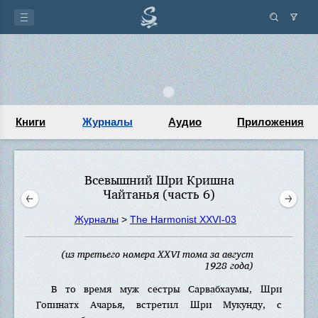
Книги
Журналы
Аудио
Приложения
Всевышний Шри Кришна
Чайтанья (часть 6)
Журналы
>
The Harmonist XXVI-03
(из третьего номера XXVI тома за август
1928 года)
В то время муж сестры Сарвабхаумы, Шри
Гопинатх Ачарья, встретил Шри Мукунду, с