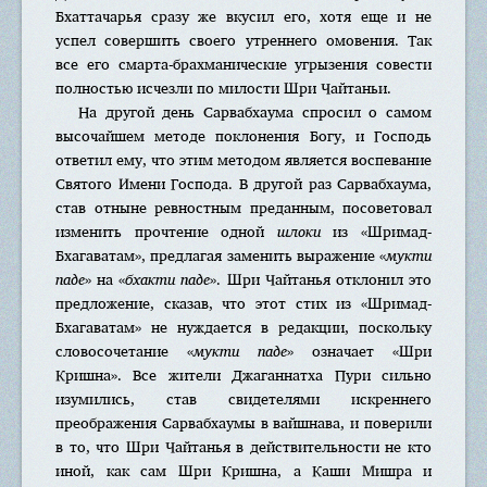
Бхаттачарья сразу же вкусил его, хотя еще и не
успел совершить своего утреннего омовения. Так
все его смарта-брахманические угрызения совести
полностью исчезли по милости Шри Чайтаньи.
На другой день Сарвабхаума спросил о самом
высочайшем методе поклонения Богу, и Господь
ответил ему, что этим методом является воспевание
Святого Имени Господа. В другой раз Сарвабхаума,
став отныне ревностным преданным, посоветовал
изменить прочтение одной
шлоки
из «Шримад-
Бхагаватам», предлагая заменить выражение «
мукти
паде
» на «
бхакти паде
». Шри Чайтанья отклонил это
предложение, сказав, что этот стих из «Шримад-
Бхагаватам» не нуждается в редакции, поскольку
словосочетание «
мукти паде
» означает «Шри
Кришна». Все жители Джаганнатха Пури сильно
изумились, став свидетелями искреннего
преображения Сарвабхаумы в вайшнава, и поверили
в то, что Шри Чайтанья в действительности не кто
иной, как сам Шри Кришна, а Каши Мишра и