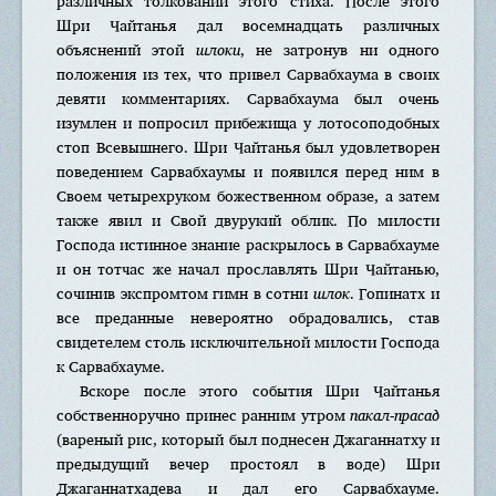
различных толкований этого стиха. После этого
Шри Чайтанья дал восемнадцать различных
объяснений этой
шлоки
, не затронув ни одного
положения из тех, что привел Сарвабхаума в своих
девяти комментариях. Сарвабхаума был очень
изумлен и попросил прибежища у лотосоподобных
стоп Всевышнего. Шри Чайтанья был удовлетворен
поведением Сарвабхаумы и появился перед ним в
Своем четырехруком божественном образе, а затем
также явил и Свой двурукий облик. По милости
Господа истинное знание раскрылось в Сарвабхауме
и он тотчас же начал прославлять Шри Чайтанью,
сочинив экспромтом гимн в сотни
шлок
. Гопинатх и
все преданные невероятно обрадовались, став
свидетелем столь исключительной милости Господа
к Сарвабхауме.
Вскоре после этого события Шри Чайтанья
собственноручно принес ранним утром
пакал-прасад
(вареный рис, который был поднесен Джаганнатху и
предыдущий вечер простоял в воде) Шри
Джаганнатхадева и дал его Сарвабхауме.