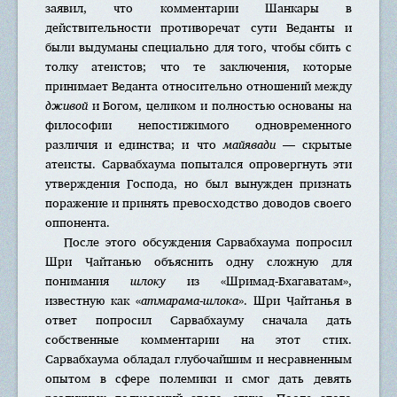
заявил, что комментарии Шанкары в
действительности противоречат сути Веданты и
были выдуманы специально для того, чтобы сбить с
толку атеистов; что те заключения, которые
принимает Веданта относительно отношений между
дживой
и Богом, целиком и полностью основаны на
философии непостижимого одновременного
различия и единства; и что
майявади
— скрытые
атеисты. Сарвабхаума попытался опровергнуть эти
утверждения Господа, но был вынужден признать
поражение и принять превосходство доводов своего
оппонента.
После этого обсуждения Сарвабхаума попросил
Шри Чайтанью объяснить одну сложную для
понимания
шлоку
из «Шримад-Бхагаватам»,
известную как «
атмарама-шлока
». Шри Чайтанья в
ответ попросил Сарвабхауму сначала дать
собственные комментарии на этот стих.
Сарвабхаума обладал глубочайшим и несравненным
опытом в сфере полемики и смог дать девять