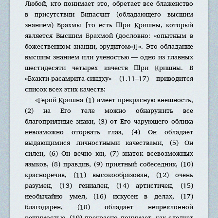
Любой, кто понимает это, обретает все блаженство
в присутствии Бипасчит (обладающего высшим
знанием) Брахмы [то есть Шри Кришны, который
является Высшим Брахмой (дословно: «опытным в
божественном знании, эрудитом»)]». Это обладание
высшим знанием или ученостью — одно из главных
шестидесяти четырех качеств Шри Кришны. В
«Бхакти-расамрита-синдху» (1.11–17) приводится
список всех этих качеств:
«Герой Кришна (1) имеет прекрасную внешность,
(2) на Его теле можно обнаружить все
благоприятные знаки, (3) от Его чарующего облика
невозможно оторвать глаз, (4) Он обладает
выдающимися личностными качествами, (5) Он
силен, (6) Он вечно юн, (7) знаток всевозможных
языков, (8) правдив, (9) приятный собеседник, (10)
красноречив, (11) высокообразован, (12) очень
разумен, (13) гениален, (14) артистичен, (15)
необычайно умел, (16) искусен в делах, (17)
благодарен, (18) обладает непреклонной
решимостью, (19) прекрасно понимает, как следует