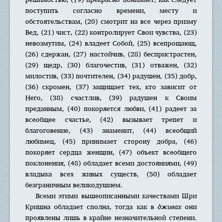
поступить согласно времени, месту и
обстоятельствам, (20) смотрит на все через призму
Вед, (21) чист, (22) контролирует Свои чувства, (23)
невозмутим, (24) владеет Собой, (25) всепрощающ,
(26) сдержан, (27) настойчив, (28) беспристрастен,
(29) щедр, (30) благочестив, (31) отважен, (32)
милостив, (33) почтителен, (34) радушен, (35) добр,
(36) скромен, (37) защищает тех, кто зависит от
Него, (38) счастлив, (39) радушен к Своим
преданным, (40) покоряется любви, (41) радеет за
всеобщее счастье, (42) вызывает трепет и
благоговение, (43) знаменит, (44) всеобщий
любимец, (45) принимает сторону добра, (46)
покоряет сердца женщин, (47) объект всеобщего
поклонения, (48) обладает всеми достояниями, (49)
владыка всех живых существ, (50) обладает
безграничным великодушием.
Всеми этими вышеописанными качествами Шри
Кришна обладает сполна, тогда как в
дживах
они
проявлены лишь в крайне незначительной степени.