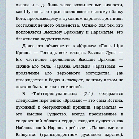
океана и т. д. Лишь такие возвышенные личности,
как Шукадев, которые поклоняются святому облику
Бога, пребывающему в духовном царстве, достигают
состояния вечного блаженства. Однако для тех, кто
поклоняется Высшему Брахману и Параматме, это
блаженство недостижимо».
Далее это объясняется в «Карике»: «Лишь Шри
Кришна — Господь всех владык. Высшая Душа —
Его частичное проявление. Высший Брахман —
сияние Его тела. Нараяна, Владыка Паравьомы, —
проявление Его верховного могущества. Так
утверждается в Ведах и
шастрах
, поэтому в этом не
должно быть никаких сомнений».
В «Тайттирия-упанишад» (2.1) содержится
следующее изречение: «Брахман — это сама Истина,
духовный и безграничный принцип. Параматма —
это Высшее Существо, всегда пребывающее в
сокровенной области сердца каждого существа как
Наблюдающий. Нараяна пребывает в Паравьоме или
Вайкунтхе (трансцендентном духовном царстве).