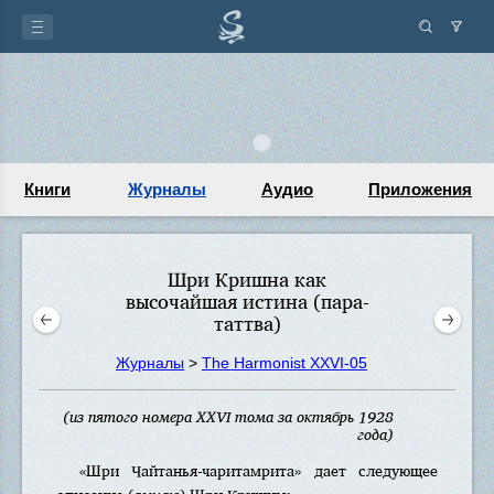
Книги
Журналы
Аудио
Приложения
Шри Кришна как
высочайшая истина (пара-
таттва)
Журналы
>
The Harmonist XXVI-05
(из пятого номера XXVI тома за октябрь 1928
года)
«Шри Чайтанья-чаритамрита» дает следующее