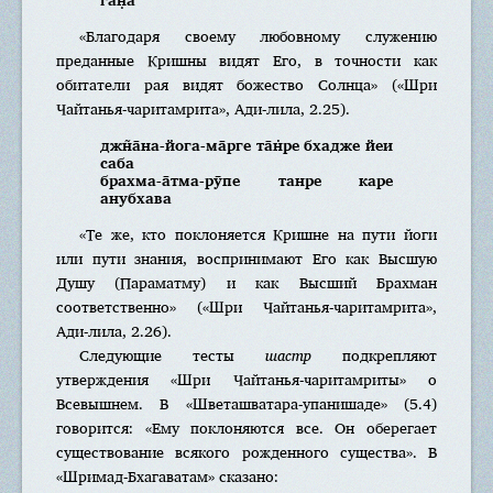
«Благодаря своему любовному служению
преданные Кришны видят Его, в точности как
обитатели рая видят божество Солнца» («Шри
Чайтанья-чаритамрита», Ади-лила, 2.25).
джн̃а̄на-йога-ма̄рге та̄н̇ре бхадже йеи
саба
брахма-а̄тма-рӯпе танре каре
анубхава
«Те же, кто поклоняется Кришне на пути йоги
или пути знания, воспринимают Его как Высшую
Душу (Параматму) и как Высший Брахман
соответственно» («Шри Чайтанья-чаритамрита»,
Ади-лила, 2.26).
Следующие тесты
шастр
подкрепляют
утверждения «Шри Чайтанья-чаритамриты» о
Всевышнем. В «Шветашватара-упанишаде» (5.4)
говорится: «Ему поклоняются все. Он оберегает
существование всякого рожденного существа». В
«Шримад-Бхагаватам» сказано: