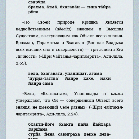
сварӯпа
брахма, а̄тма̄, бхагава̄н — тина та̄н̇ра
рӯпа
«По Своей природе Кришна является
недвойственным (
адвайа
) знанием и Высшим
Существом, выступающим как Объект всего знания.
Брахман, Параматма и Бхагаван (Бог как Владыка
всех высших сил и совершенств) — три аспекта Его
Личности» («Шри Чайтанья-чаритамрита», Ади-лила,
2.65).
веда, бха̄гавата, упаниш̣ат, а̄гама
‘пӯрн̣а-таттва’ йа̄н̇ре кахе, на̄хи
йа̄н̇ра сама
«Веды, «Бхагаватам», Упанишады и
агамы
утверждают, что Он — совершенный Объект всего
знания, не имеющий Себе равных» («Шри Чайтанья-
чаритамрита», Ади-лила, 2.24).
бхакти-йоге бхакта па̄йа йа̄н̇ха̄ра
дарш́ана
сӯрйа йена савиграха декхе дева-
ган̣а