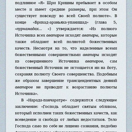
подлинное «Я» Шри Кришны пребывает в особом
месте и имеет средние размеры, при этом Он
существует повсюду во всей Своей полноте». В
конце «Брихад-араньяка-упанишад» (глава 5,
«
пурнамадах...
») утверждается: «Из полного
Источника всех
аватаров
исходят
аватары
, которые
также обладают всей полнотой божественных
качеств. Несмотря на то, что наделенные всеми
божественными совершенствами
аватары
исходят
из совершенного Источника
аватаров
, сам
божественный Источник не истощается ни на йоту,
сохраняя полноту Своего совершенства. Подобным
же образом завершение трансцендентных деяний
аватаров
не приводит к возрастанию полноты
Источника».
В «Нарада-панчаратре» содержится следующее
заключение: «Господь обладает святым обликом,
который исполнен таких божественных качеств, как
всеведение и свобода от любых недостатков. Тело
Господа само по себе не лишено сознания, подобно