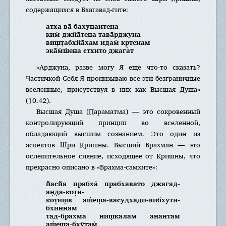
содержащихся в Бхагавад-гите:
атха ва̄ бахунаитена
ким̇ джн̃а̄тена тава̄рджуна
виш̣т̣абхйа̄хам идам̇ кр̣тснам
эка̄м̇ш́ена стхито джагат
«Арджуна, разве могу Я еще что-то сказать?
Частичкой Себя Я пронизываю все эти безграничные
вселенные, присутствуя в них как Высшая Душа»
(10.42).
Высшая Душа (Параматма) — это сокровенный
контролирующий принцип во вселенной,
обладающий высшим сознанием. Это один из
аспектов Шри Кришны. Высший Брахман — это
ослепительное сияние, исходящее от Кришны, что
прекрасно описано в «Брахма-самхите»:
йасйа прабха̄ прабхавато джагад-
ан̣д̣а-кот̣и-
кот̣иш̣в аш́еш̣а-васудха̄ди-вибхӯти-
бхиннам
тад-брахма ниш̣калам анантам
аш́еш̣а-бхӯтам̇