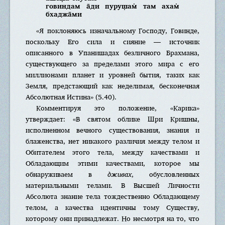
говиндам а̄ди пуруш̣ам̇ там ахам̇
бхаджа̄ми
«Я поклоняюсь изначальному Господу, Говинде,
поскольку Его сила и сияние — источник
описанного в Упанишадах безличного Брахмана,
существующего за пределами этого мира с его
миллионами планет и уровней бытия, таких как
Земля, предстающий как неделимая, бесконечная
Абсолютная Истина» (5.40).
Комментируя это положение, «Карика»
утверждает: «В святом облике Шри Кришны,
исполненном вечного существования, знания и
блаженства, нет никакого различия между телом и
Обитателем этого тела, между качествами и
Обладающим этими качествами, которое мы
обнаруживаем в
дживах
, обусловленных
материальными телами. В Высшей Личности
Абсолюта знание тела тождественно Обладающему
телом, а качества идентичны тому Существу,
которому они принадлежат. Но несмотря на то, что