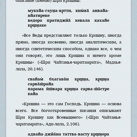
описание (
амнаю
) Шри Кришны:
мукхйа-гаун̣а-вр̣тти, ким̇ва̄ анвайа-
вйатиреке
ведера пратиджн̃а̄ кевала кахайе
кр̣ш̣н̣аке
«Все Веды представляют только Кришну, иногда
прямо, иногда косвенно, иногда аналитическим, а
иногда синтетическим способом, однако все, о чем
они говорят, это лишь Кришна и ничего кроме
Кришны» («Шри Чайтанья-чаритамрита», Мадхья-
лила, 20.146).
свайам̇ бхагава̄н кр̣ш̣н̣а, кр̣ш̣н̣а
сарва̄ш́райа
парама ӣш́вара кр̣ш̣н̣а сарва-ш́а̄стре
кайа
«Кришна — это сам Господь. Кришна — основа
всего. Все богооткровенные писания описывают
Шри Кришну как Всевышнего» («Шри Чайтанья-
чаритамрита», Ади-лила, 2.106).
адвайа-джн̃а̄на таттва-васту кр̣ш̣н̣ера