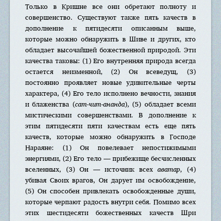
Только в Кришне все они обретают полноту и
совершенство. Существуют также пять качеств в
дополнение к пятидесяти описанным выше,
которые можно обнаружить в Шиве и других, кто
обладает высочайшей божественной природой. Эти
качества таковы: (1) Его внутренняя природа всегда
остается неизменной, (2) Он всеведущ, (3)
постоянно проявляет новые удивительные черты
характера, (4) Его тело исполнено вечности, знания
и блаженства (
сат-чит-ананда
), (5) обладает всеми
мистическими совершенствами. В дополнение к
этим пятидесяти пяти качествам есть еще пять
качеств, которые можно обнаружить в Господе
Нараяне: (1) Он повелевает непостижимыми
энергиями, (2) Его тело — прибежище бесчисленных
вселенных, (3) Он — источник всех
аватар
, (4)
убивая Своих врагов, Он дарует им освобождение,
(5) Он способен привлекать освобожденные души,
которые черпают радость внутри себя. Помимо всех
этих шестидесяти божественных качеств Шри