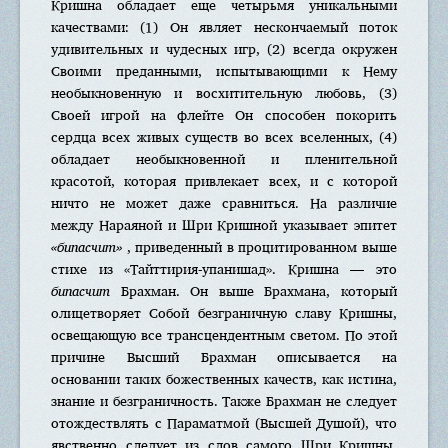
Кришна обладает еще четырьмя уникальными
качествами: (1) Он являет нескончаемый поток
удивительных и чудесных игр, (2) всегда окружен
Своими преданными, испытывающими к Нему
необыкновенную и восхитительную любовь, (3)
Своей игрой на флейте Он способен покорить
сердца всех живых существ во всех вселенных, (4)
обладает необыкновенной и пленительной
красотой, которая привлекает всех, и с которой
ничто не может даже сравниться. На различие
между Нараяной и Шри Кришной указывает эпитет
«бипасчит»
, приведенный в процитированном выше
стихе из «Тайттирия-упанишад». Кришна — это
бипасчит
Брахман. Он выше Брахмана, который
олицетворяет Собой безграничную славу Кришны,
освещающую все трансцендентным светом. По этой
причине Высший Брахман описывается на
основании таких божественных качеств, как истина,
знание и безграничность. Также Брахман не следует
отождествлять с Параматмой (Высшей Душой), что
явственно следует из слов самого Шри Кришны,