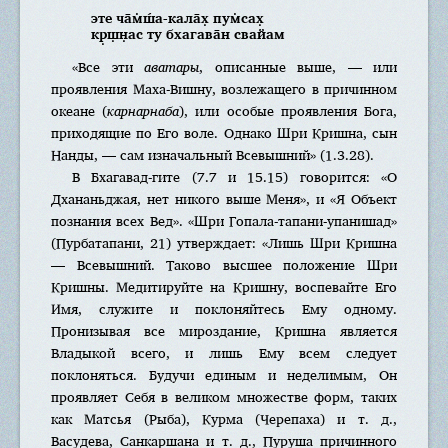
эте ча̄м̇ш́а-кала̄х̣ пум̇сах̣
кр̣ш̣н̣ас ту бхагава̄н свайам
«Все эти
аватары
, описанные выше, — или
проявления Маха-Вишну, возлежащего в причинном
океане (
карнарнаба
), или особые проявления Бога,
приходящие по Его воле. Однако Шри Кришна, сын
Нанды, — сам изначальный Всевышний» (1.3.28).
В Бхагавад-гите (7.7 и 15.15) говорится: «О
Дхананьджая, нет никого выше Меня», и «Я Объект
познания всех Вед». «Шри Гопала-тапани-упанишад»
(Пурбатапани, 21) утверждает: «Лишь Шри Кришна
— Всевышний. Таково высшее положение Шри
Кришны. Медитируйте на Кришну, воспевайте Его
Имя, служите и поклоняйтесь Ему одному.
Пронизывая все мироздание, Кришна является
Владыкой всего, и лишь Ему всем следует
поклоняться. Будучи единым и неделимым, Он
проявляет Себя в великом множестве форм, таких
как Матсья (Рыба), Курма (Черепаха) и т. д.,
Васудева, Санкаршана и т. д., Пуруша причинного