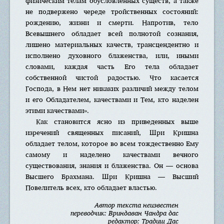
физическим телам обусловленных существ, а также
не подвержено череде тройственных состояний:
рождению, жизни и смерти. Напротив, тело
Всевышнего обладает всей полнотой сознания,
лишено материальных качеств, трансцендентно и
исполнено духовного блаженства, или, иными
словами, каждая часть Его тела обладает
собственной чистой радостью. Что касается
Господа, в Нем нет никаких различий между телом
и его Обладателем, качествами и Тем, кто наделен
этими качествами».
Как становится ясно из приведенных выше
изречений священных писаний, Шри Кришна
обладает телом, которое во всем тождественно Ему
самому и наделено качествами вечного
существования, знания и блаженства. Он — основа
Высшего Брахмана. Шри Кришна — Высший
Повелитель всех, кто обладает властью.
Автор текста неизвестен
переводчик: Вриндаван Чандра дас
редактор: Традиш Дас