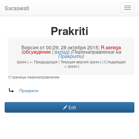
Saraswati
Toggl
navig
Prakriti
Версия от 00:29, 28 октября 2015;
R.serega
(
обсуждение
|
вклад
)
(Перенаправление на
Пракрити
)
(разн.) ← Предыдущая | Текущая версия (разн.) | Следующая
→ (разн.)
Страница-перенаправление
Перенаправление на:
Пракрити
Edit