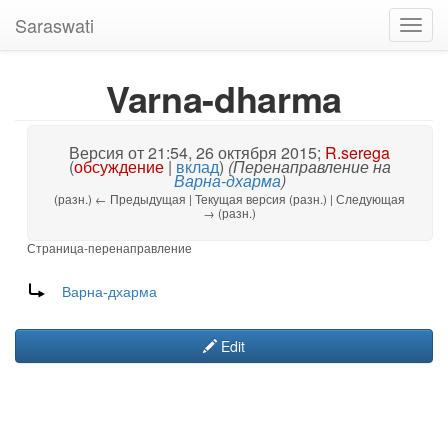
Saraswati
Toggl
navig
Varna-dharma
Версия от 21:54, 26 октября 2015;
R.serega
(
обсуждение
|
вклад
)
(Перенаправление на
Варна-дхарма
)
(разн.) ← Предыдущая | Текущая версия (разн.) | Следующая
→ (разн.)
Страница-перенаправление
Перенаправление на:
Варна-дхарма
Edit