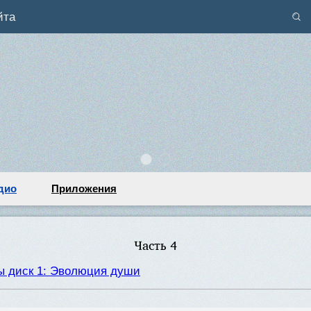
йта
дио
Приложения
Часть 4
ы диск 1: Эволюция души