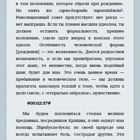
в том положении, которое обрели при рождении».
1
Но опять же:
сарва-дхарма̄н паритйаджйа
.
Революционный совет присутствует: нет риска —
нет выигрыша. Если ты пленен высшим идеалом, ты
должен оставить формальности, прежнее
положение, смело идти вперед в поисках этого
идеала. Особенность человеческой формы
[рождения] — это возможность. Дается редкостная
возможность, и если мы пренебрегаем, упускаем
этот шанс, то неизвестно, когда вновь подобный
шанс будет дан нам. Это очень ценное время —
пребывание в человеческом теле, — мы должны
прилагать максимум усилий к тому, чтобы идти к
цели смело, с «открытым забралом», мужественно.
#00:02:37#
Мы будем поклоняться стопам великих
преданных, посредников Кришны, и они окажут нам
помощь.
Парадукха-дукхи
: по своей природе они
всегда испытывают боль, сострадая другим. Эти