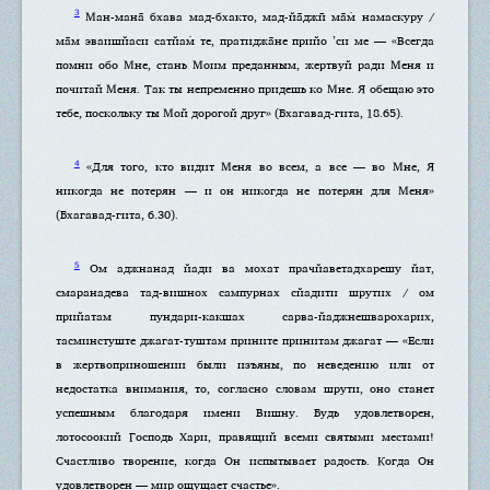
3
Ман-мана̄ бхава мад-бхакто, мад-йа̄джӣ ма̄м̇ намаскуру /
ма̄м эваишйаси сатйам̇ те, пратиджа̄не прийо ’си ме — «Всегда
помни обо Мне, стань Моим преданным, жертвуй ради Меня и
почитай Меня. Так ты непременно придешь ко Мне. Я обещаю это
тебе, поскольку ты Мой дорогой друг» (Бхагавад-гита, 18.65).
4
«Для того, кто видит Меня во всем, а все — во Мне, Я
никогда не потерян — и он никогда не потерян для Меня»
(Бхагавад-гита, 6.30).
5
Ом аджнанад йади ва мохат прачйаветадхарешу йат,
смаранадева тад-вишнох сампурнах сйадити шрутих / ом
прийатам пундари-какшах сарва-йаджнешварохарих,
тасминстуште джагат-туштам прините принитам джагат — «Если
в жертвоприношении были изъяны, по неведению или от
недостатка внимания, то, согласно словам шрути, оно станет
успешным благодаря имени Вишну. Будь удовлетворен,
лотосоокий Господь Хари, правящий всеми святыми местами!
Счастливо творение, когда Он испытывает радость. Когда Он
удовлетворен — мир ощущает счастье».