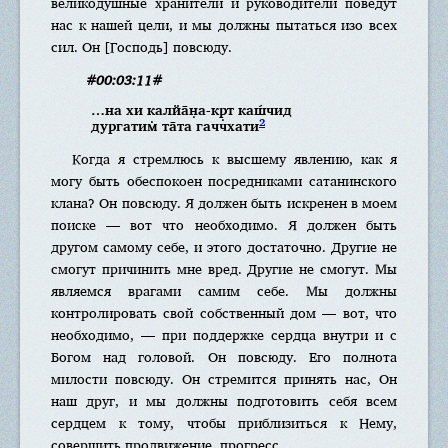
великодушные хранители и руководители поведут
нас к нашей цели, и мы должны пытаться изо всех
сил. Он [Господь] повсюду.
#00:03:11#
…на хи калйа̄н̣а-кр̣т каш́чид
2
дургатим̇ та̄та гаччхати
Когда я стремлюсь к высшему явлению, как я
могу быть обеспокоен посредниками сатанинского
клана? Он повсюду. Я должен быть искренен в моем
поиске — вот что необходимо. Я должен быть
другом самому себе, и этого достаточно. Другие не
смогут причинить мне вред. Другие не смогут. Мы
являемся врагами самим себе. Мы должны
контролировать свой собственный дом — вот, что
необходимо, — при поддержке сердца внутри и с
Богом над головой. Он повсюду. Его полнота
милости повсюду. Он стремится принять нас, Он
наш друг, и мы должны подготовить себя всем
сердцем к тому, чтобы приблизиться к Нему,
совершить продвижение, прогресс.