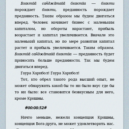
Бхактйа̄ сан̃джа̄тайа̄ бхактйа
—
бхакти
порождает
бхакти
, преданность порождает
преданность. Таким образом мы будем двигаться
вперед. Человек начинает бизнес с маленьким
капиталом, но обороты нарастают, прибыль
возрастает и капитал увеличивается. Вначале это
маленький капитал, но по мере развития капитал
растет и прибыль увеличивается. Таким образом.
Бхактйа̄ сан̃джа̄тайа̄ бхактйа
— преданность будет
приносить больше преданности. Так мы будем
двигаться вперед.
Гаура Харибол! Гаура Харибол!
Тот, кто обрел такого рода высший опыт, не
может обнаружить какой бы то ни было вкус где бы
то ни было: все становится безвкусным для него,
кроме Кришны.
#00:08:52#
Ничто меньше, нежели концепция Кришны,
концепция Бога-друга, не может удовлетворить нас.