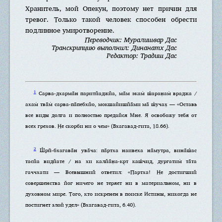
Хранитель, мой Опекун, поэтому нет причин для
тревог. Только такой человек способен обрести
подлинное умиротворение.
Переводчик: Муралишвар Дас
Транскрипцию выполнил: Динанатх Дас
Редактор: Традиш Дас
1
Сарва-дхарма̄н паритйаджйа, ма̄м экам̇ ш́аран̣ам̇ враджа /
ахам̇ тва̄м̇ сарва-па̄пебхйо, мокшайишйа̄ми ма̄ ш́учах̣ — «Оставь
все виды долга и полностью предайся Мне. Я освобожу тебя от
всех грехов. Не скорби ни о чем» (Бхагавад-гита, 18.66).
2
Ш́рӣ-бхагава̄н ува̄ча: па̄ртха наивеха на̄мутра, вина̄ш́ас
тасйа видйате / на хи калйа̄н̣а-кр̣т каш́чид, дургатим̇ та̄та
гаччхати — Всевышний ответил: «Партха! Не достигший
совершенства йог ничего не теряет ни в материальном, ни в
духовном мире. Того, кто искренен в поиске Истины, никогда не
постигнет злой удел» (Бхагавад-гита, 6.40).