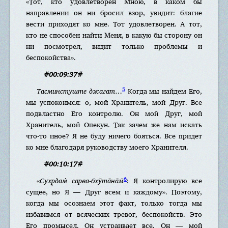
«Тот, кто удовлетворен Мною, в каком бы
направлении он ни бросил взор, увидит: благие
вести приходят ко мне. Тот удовлетворен. А тот,
кто не способен найти Меня, в какую бы сторону он
ни посмотрел, видит только проблемы и
беспокойства».
#00:09:37#
5
Тасминстуште джагат
…
Когда мы найдем Его,
мы успокоимся: о, мой Хранитель, мой Друг. Все
подвластно Его контролю. Он мой Друг, мой
Хранитель, мой Опекун. Так зачем же нам искать
что-то иное? Я не буду ничего бояться. Все придет
ко мне благодаря руководству моего Хранителя.
#00:10:17#
6
«
Сухр̣дам̇ сарва-бхӯта̄на̄м̇
: Я контролирую все
сущее, но Я — Друг всем и каждому». Поэтому,
когда мы осознаем этот факт, только тогда мы
избавимся от всяческих тревог, беспокойств. Это
Его промысел. Он устраивает все. Он — мой