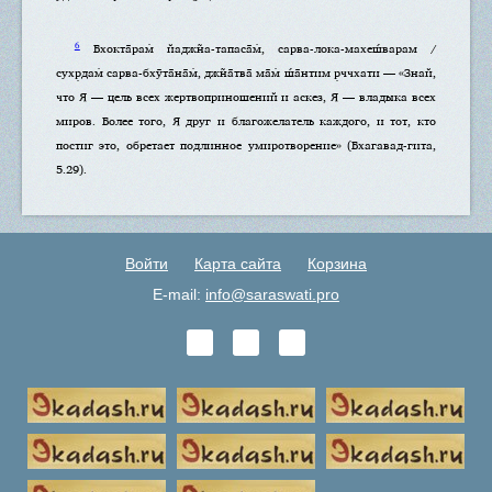
6
Бхокта̄рам̇ йаджн̃а-тапаса̄м̇, сарва-лока-махеш́варам /
сухр̣дам̇ сарва-бхӯта̄на̄м̇, джн̃а̄тва̄ ма̄м̇ ш́а̄нтим р̣ччхати — «Знай,
что Я — цель всех жертвоприношений и аскез, Я — владыка всех
миров. Более того, Я друг и благожелатель каждого, и тот, кто
постиг это, обретает подлинное умиротворение» (Бхагавад-гита,
5.29).
Войти
Карта сайта
Корзина
E-mail:
info@saraswati.pro