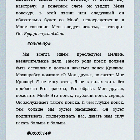
навстречу. В конечном счете он увидит Меня
повсюду, в этой жизни или следующей он
обязательно будет со Мной, непосредственно в
Моем сознании. Меня следует искать», — говорит
Он.
Кр̣ш̣н̣а-анусандха̄на
.
#00:06:09#
Мы всегда ищем, преследуем мелкие,
незначительные цели. Такого рода поиск должен
быть оставлен и должен начаться поиск Кришны.
Махапрабху показал: «О Мои друзья, покажите Мне
Кришну! Я не могу жить, Я не в силах жить без
проблеска Его красоты, Его образа. Мои друзья,
помогите Мне!» Это поиск, глубокий поиск сердца.
Он заслуживает такого поиска. И чем глубже поиск,
тем больше мы будем насыщены. Он будет
подпитывать, поддерживать нас, давать нам силу
искать больше и больше.
#00:07:14#