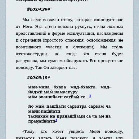
#00:04:39#
Мы сами возвели стену, которая изолирует нас
от Него. Эта стена должна рухнуть, стена ложных
представлений в форме эксплуатации, наслаждения
и отречения (простого спасения, освобождения, не
позитивного участия в служении). Мы столь
жестокосердны, но когда эта стена будет
разрушена, мы сумеем обнаружить Его присутствие
повсюду. Так Он заверяет нас.
#00:05:18#
ман-мана̄ бхава мад-бхакто, мад-
йа̄джӣ ма̄м̇ намаскуру
3
ма̄м эваишйаси сатйам̇ те…
йо ма̄м̇ паш́йати сарватра сарвам̇ ча
майи паш́йати
тасйа̄хам̇ на пран̣аш́йа̄ми са ча ме на
4
пран̣аш́йати
«Тому, кто хочет увидеть Меня повсюду,
пытается видеть Меня повсюду, Я всегда иду