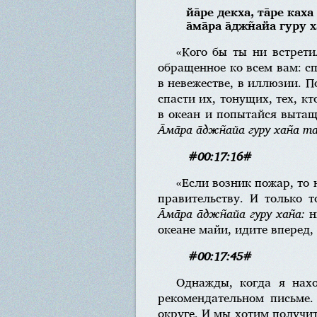
йа̄ре декха, та̄ре каха
а̄ма̄ра а̄джн̃айа гуру 
«Кого бы ты ни встрет
обращенное ко всем вам: сп
в невежестве, в иллюзии. П
спасти их, тонущих, тех, кт
в океан и попытайся вытащи
А̄ма̄ра а̄джн̃айа гуру хан̃а та
#00:17:16#
«Если возник пожар, то
правительству. И только т
А̄ма̄ра а̄джн̃айа гуру хан̃а:
н
океане майи, идите вперед,
#00:17:45#
Однажды, когда я нах
рекомендательном письме.
округе. И мы хотим получит