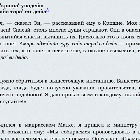
 'кр̣шн̣а'-упадеш́а
3
хан̃а тара’ еи деш́а
ил, — сказал Он, — рассказывай ему о Кришне. Моя 
аси! Спасай: столь многие души страдают. Они в опас
опытайся спасти, вытащить их. Насколько это в твоих 
о тонет.
А̄ма̄ра а̄джн̃айа гуру хан̃а тара’ еи деш́а
— прими 
ть тех, кто тонет в невежестве, в океане невежества, 
ра’ еи деш́а
.
 нужно обратиться в вышестоящую инстанцию. Вышесто
огда, когда будет получено указание правительства,
ичего подобного! Я даю приказ всем и каждому: пытайт
 ступайте!»
одился в мадрасском Матхе, я пришел к министру 
 Я объяснил ему: «Мы собираемся проповедовать в
ь от вас рекомендательное письмо». Он сказал: «Свам