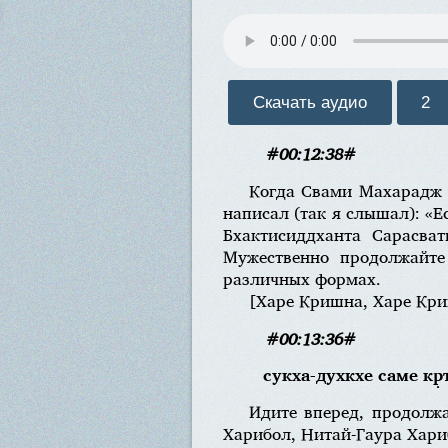
Скачать аудио
2
#00:12:38#
Когда Свами Махарадж н
написал (так я слышал): «Е
Бхактисиддханта Сарасват
Мужественно продолжайте 
различных формах.
[Харе Кришна, Харе Кри
#00:13:36#
сукха-духкхе саме кр̣т
Идите вперед, продолж
Харибол, Нитай-Гаура Хари