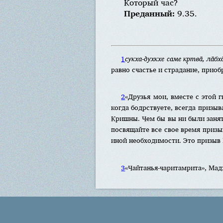
Который час?
Преданный:
9.35.
1
сукха-духкхе саме кр̣тва̄, ла̄б
равно счастье и страдание, приобр
2
«Друзья мои, вместе с этой 
когда бодрствуете, всегда призы
Кришны. Чем бы вы ни были занят
посвящайте все свое время приз
иной необходимости. Это призыв М
3
«Чайтанья-чаритамрита», Мадх