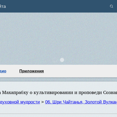
йта
дио
Приложения
а Махапрабху о культивировании и проповеди Созн
духовной мудрости
>
06. Шри Чайтанья, Золотой Вулка