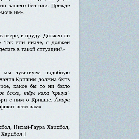
 ни вашего бенгали. Прежде
омочь им».
в озере, в пруду. Должен ли
? Так или иначе, я должен
делать в такой ситуации?»
у мы чувствуем подобную
ознания Кришны должна быть
орое, какое бы то ни было
ре декха, та̄ре каха 'кр̣шн̣а'-
вори с ним о Кришне.
А̄ма̄ра
фикат всем вам».
ибол, Нитай-Гаура Харибол,
-Харибол.]