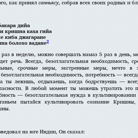
ого, как принял
санньясу
, собрав всех своих родных и бл
бакара дийа
ри кришна каха гийа
не киба джагаране
2
на болохо вадане
раз в неделю, можно совершать намаз 5 раз в день, м
идет речь. Всегда, безотлагательная необходимость, 
льные, срочные меры, экстренные меры, нечто в 
 безотлагательная необходимость, потребность — всег
да ты лежишь, отдыхаешь, когда бодрствуешь — все
пасности. В любой момент ты можешь утратить это п
ебность — безотлагательная нужда в культивировании
таньем пытайся культивировать сознание Кришны, п
шны.
ведовал на юге Индии, Он сказал: