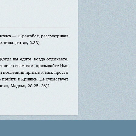
псйаси
— «Сражайся, рассматривая
агавад-гита», 2.38).
Когда вы едите, когда отдыхаете,
ение ко всем вам: призывайте Имя
й последний призыв к вам: просто
 прийти к Кришне. Не существует
та», Мадхья, 28.25. 26)?