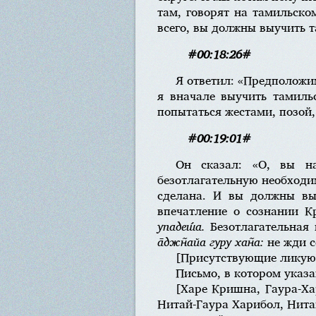
там, говорят на тамильско
всего, вы должны выучить т
#00:18:26#
Я ответил: «Предположим
я вначале выучить тамиль
попытаться жестами, позой,
#00:19:01#
Он сказал: «О, вы на
безотлагательную необходи
сделана. И вы должны выс
впечатление о сознании 
упадеш́а.
Безотлагательная 
а̄джн̃айа гуру хан̃а:
не жди с
[Присутствующие ликую
Письмо, в котором указ
[Харе Кришна, Гаура-Ха
Нитай-Гаура Харибол, Нита