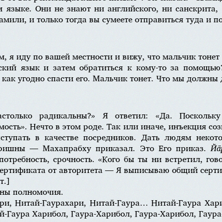
м языке. Они не знают ни английского, ни санскрита,
амили, и только тогда вы сумеете отправиться туда и п
, я иду по вашей местности и вижу, что мальчик тонет 
ский язык и затем обратиться к кому-то за помощью
 как угодно спасти его. Мальчик тонет. Что мы должны 
столько радикальны?» Я ответил: «Да. Поскольк
мость». Нечто в этом роде. Так или иначе, инъекция с
тупать в качестве посредников. Дать людям некот
Кришны — Махапрабху приказал. Это Его приказ.
Йа̄
потребность, срочность. «Кого бы ты ни встретил, го
ертификата от авторитета — Я выписываю общий серти
т.]
аны полномочия.
ри, Нитай-Гаурахари, Нитай-Гаура… Нитай-Гаура Хар
й-Гаура Харибол, Гаура-Харибол, Гаура-Харибол, Гаура