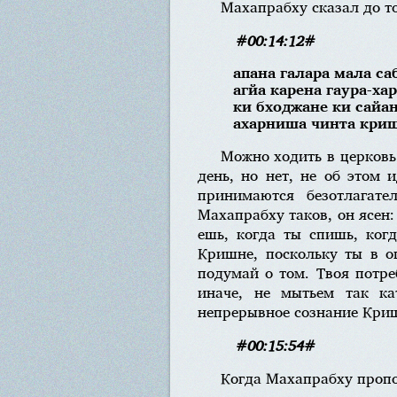
Махапрабху сказал до т
#00:14:12#
апана галара мала са
агйа карена гаура-ха
ки бходжане ки сайа
ахарниша чинта криш
Можно ходить в церковь 
день, но нет, не об этом 
принимаются безотлагате
Махапрабху таков, он ясен:
ешь, когда ты спишь, ког
Кришне, поскольку ты в о
подумай о том. Твоя потр
иначе, не мытьем так ка
непрерывное сознание Кри
#00:15:54#
Когда Махапрабху пропо