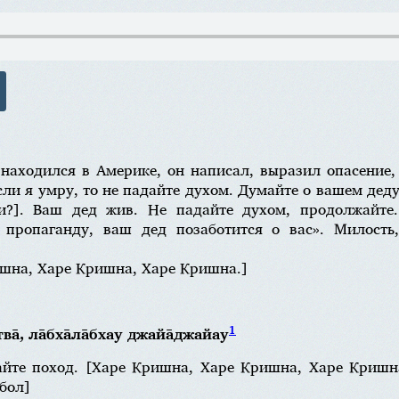
аходился в Америке, он написал, выразил опасение,
сли я умру, то не падайте духом. Думайте о вашем де
и?]. Ваш дед жив. Не падайте духом, продолжайте
пропаганду, ваш дед позаботится о вас». Милость,
шна, Харе Кришна, Харе Кришна.]
1
ва̄, ла̄бха̄ла̄бхау джайа̄джайау
айте поход. [Харе Кришна, Харе Кришна, Харе Кришна
бол]