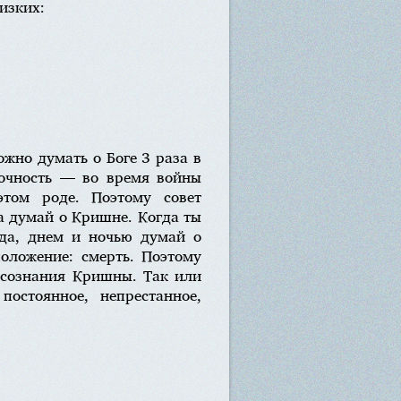
изких:
ожно думать о Боге 3 раза в
срочность — во время войны
этом роде. Поэтому совет
да думай о Кришне. Когда ты
гда, днем и ночью думай о
оложение: смерть. Поэтому
 сознания Кришны. Так или
остоянное, непрестанное,