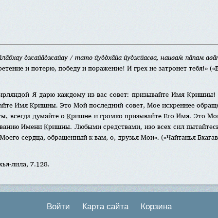
ха̄ла̄бхау джайа̄джайау / тато йуддха̄йа йуджйасва, наивам̇ па̄пам ава̄
етение и потерю, победу и поражение! И грех не затронет тебя!» («Бх
гирляндой Я дарю каждому из вас совет: призывайте Имя Кришны! 
вайте Имя Кришны. Это Мой последний совет, Мое искреннее обращ
ы, всегда думайте о Кришне и громко призывайте Его Имя. Это Мо
ыванию Имени Кришны. Любыми средствами, изо всех сил пытайтесь
оего сердца, обращенный к вам, о, друзья Мои». («Чайтанья Бхагава
ья-лила, 7.128.
Войти
Карта сайта
Корзина