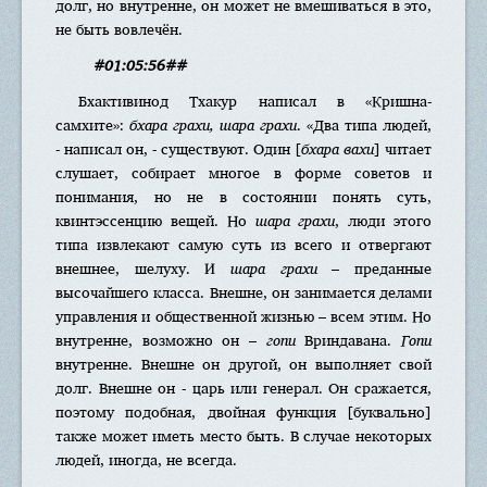
долг, но внутренне, он может не вмешиваться в это,
не быть вовлечён.
#01:05:56##
Бхактивинод Тхакур написал в «Кришна-
самхите»:
бхара грахи, шара грахи
. «Два типа людей,
- написал он, - существуют. Один [
бхара вахи
] читает
слушает, собирает многое в форме советов и
понимания, но не в состоянии понять суть,
квинтэссенцию вещей. Но
шара грахи
, люди этого
типа извлекают самую суть из всего и отвергают
внешнее, шелуху. И
шара грахи
– преданные
высочайшего класса. Внешне, он занимается делами
управления и общественной жизнью – всем этим. Но
внутренне, возможно он –
гопи
Вриндавана.
Гопи
внутренне. Внешне он другой, он выполняет свой
долг. Внешне он - царь или генерал. Он сражается,
поэтому подобная, двойная функция [буквально]
также может иметь место быть. В случае некоторых
людей, иногда, не всегда.