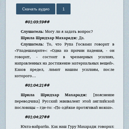
Скачать аудио
1
#01:03:59##
Слушатель:
Могу ли я задать вопрос?
Шрила Шридхар Махарадж:
Да.
Слушатель:
То, что Рупа Госвами говорит в
«Упадешамрите»: «Одна из причин падения, - он
говорит, - состоит в чрезмерных усилиях,
направленных на достижение материальных вещей».
Каков предел, лимит нашим усилиям, после
которого…
#01:04:21##
Шрила Шридхар Махарадж:
[пояснение
переводчика] Русский эквивалент этой английской
пословицы – где-то: «По одёжке протягивай ножки».
#01:04:27##
Юкта-вайрагйа. Как наш Гуру Махарадж говорил: