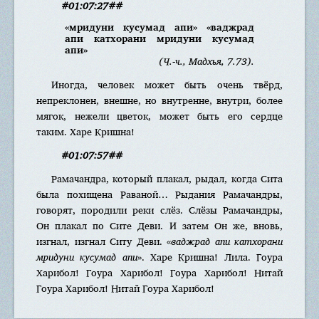
#01:07:27##
«мридуни кусумад апи» «ваджрад
апи катхорани мридуни кусумад
апи»
(Ч.-ч., Мадхья, 7.73).
Иногда, человек может быть очень твёрд,
непреклонен, внешне, но внутренне, внутри, более
мягок, нежели цветок, может быть его сердце
таким. Харе Кришна!
#01:07:57##
Рамачандра, который плакал, рыдал, когда Сита
была похищена Раваной… Рыдания Рамачандры,
говорят, породили реки слёз. Слёзы Рамачандры,
Он плакал по Сите Деви. И затем Он же, вновь,
изгнал, изгнал Ситу Деви. «
ваджрад апи катхорани
мридуни кусумад апи
». Харе Кришна! Лила. Гоура
Харибол! Гоура Харибол! Гоура Харибол! Нитай
Гоура Харибол! Нитай Гоура Харибол!