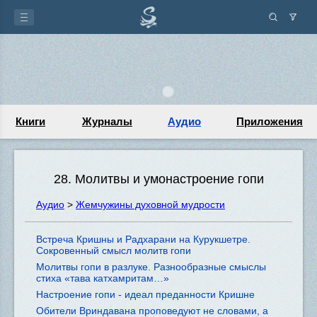
Книги
Журналы
Аудио
Приложения
28. Молитвы и умонастроение гопи
Аудио
>
Жемчужины духовной мудрости
Встреча Кришны и Радхарани на Курукшетре.
Сокровенный смысл молитв гопи
Молитвы гопи в разлуке. Разнообразные смыслы
стиха «тава катхамритам…»
Настроение гопи - идеал преданности Кришне
Обители Вриндавана проповедуют не словами, а