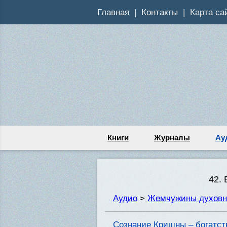
Главная
Контакты
Карта са
Книги
Журналы
Ау
42.
Аудио
>
Жемчужины духовн
Сознание Кришны – богатст