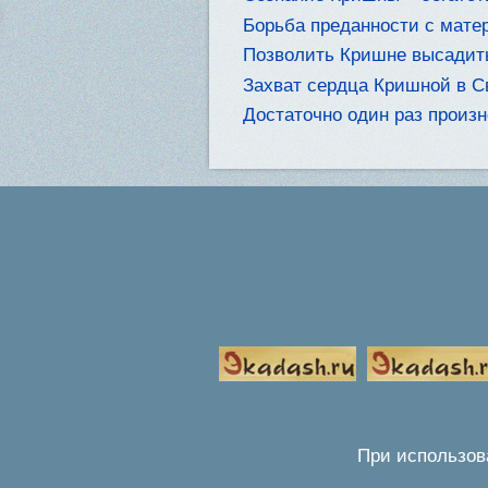
Борьба преданности с мате
Позволить Кришне высадить
Захват сердца Кришной в 
Достаточно один раз произ
При использов