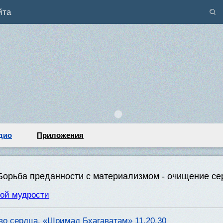
йта
дио
Приложения
 Борьба преданности с материализмом - очищение се
ой мудрости
во сердца. «Шримад Бхагаватам» 11.20.30