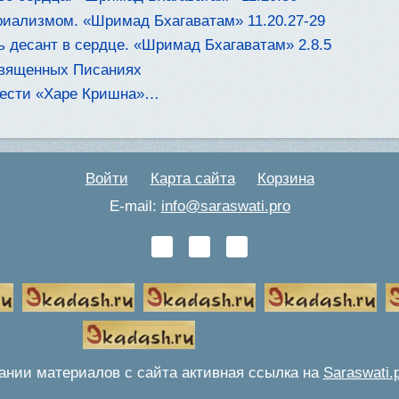
риализмом. «Шримад Бхагаватам» 11.20.27-29
 десант в сердце. «Шримад Бхагаватам» 2.8.5
Священных Писаниях
нести «Харе Кришна»…
Войти
Карта сайта
Корзина
E-mail:
info@saraswati.pro
ании материалов с сайта активная ссылка на
Saraswati.