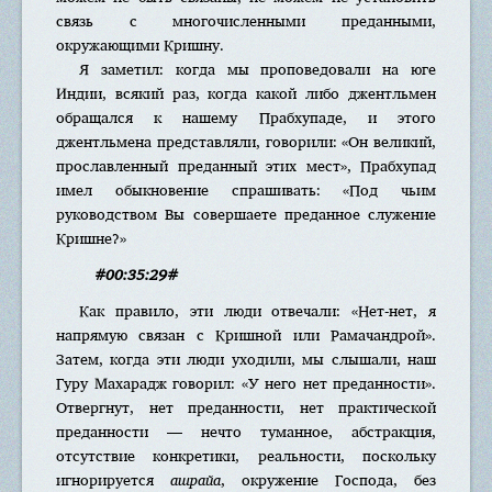
связь с многочисленными преданными,
окружающими Кришну.
Я заметил: когда мы проповедовали на юге
Индии, всякий раз, когда какой либо джентльмен
обращался к нашему Прабхупаде, и этого
джентльмена представляли, говорили: «Он великий,
прославленный преданный этих мест», Прабхупад
имел обыкновение спрашивать: «Под чьим
руководством Вы совершаете преданное служение
Кришне?»
#00:35:29#
Как правило, эти люди отвечали: «Нет-нет, я
напрямую связан с Кришной или Рамачандрой».
Затем, когда эти люди уходили, мы слышали, наш
Гуру Махарадж говорил: «У него нет преданности».
Отвергнут, нет преданности, нет практической
преданности — нечто туманное, абстракция,
отсутствие конкретики, реальности, поскольку
игнорируется
ашрайа
, окружение Господа, без