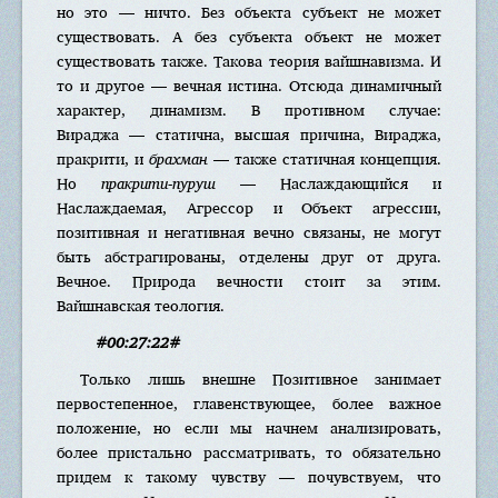
но это — ничто. Без объекта субъект не может
существовать. А без субъекта объект не может
существовать также. Такова теория вайшнавизма. И
то и другое — вечная истина. Отсюда динамичный
характер, динамизм. В противном случае:
Вираджа — статична, высшая причина, Вираджа,
пракрити, и
брахман
— также статичная концепция.
Но
пракрити-пуруш
— Наслаждающийся и
Наслаждаемая, Агрессор и Объект агрессии,
позитивная и негативная вечно связаны, не могут
быть абстрагированы, отделены друг от друга.
Вечное. Природа вечности стоит за этим.
Вайшнавская теология.
#00:27:22#
Только лишь внешне Позитивное занимает
первостепенное, главенствующее, более важное
положение, но если мы начнем анализировать,
более пристально рассматривать, то обязательно
придем к такому чувству — почувствуем, что