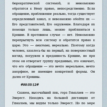
бюрократической системой, и невозможно
обратится к Нему прямо, непосредственно. Если
обращение, приближение реально, тогда существует
определенный канал, и невозможно обойти их —
Его представителей, Его окружение. Благодаря их
помощи только лишь, можно приблизиться к
Кришне. В противном случае — нет. Невозможно
перепрыгнуть всю систему и обратится прямо к
царю. Это —
авастава
, нереально. Поэтому когда
человек, казалось-бы на первый, на поверхностный
взгляд, погружен в преданность Кришне, но при
этом он отвергает группу преданных, это означает,
что его обращение — это нечто нереальное, нечто
аморфное, не имеющее конкретной формы. Он
далек от Кришны.
#00:33:12#
Скажем, высочайший пик, гора Гималаев — это
Эверест. Находясь на большой дистанции от
Гималаев, мы видим только Эверест. Но по мере