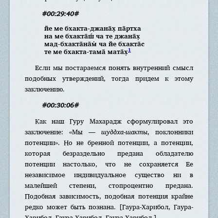
#00:29:40#
йе ме бхакта-джанāх̣ пāртха
на ме бхактāш́ ча те джанāх̣
мад-бхактāнāм̇ ча йе бхактāс
1
те ме бхакта-тамā матāх̣
Если мы постараемся понять внутренний смысл
подобных утверждений, тогда придем к этому
заключению.
#00:30:06#
Как наш Гуру Махарадж сформулировал это
заключение: «Мы —
шуддха-шакты
, поклонники
потенции». Но не бренной потенции, а потенции,
которая безраздельно предана обладателю
потенции настолько, что не сохраняется Ее
независимое индивидуальное существо ни в
малейшей степени, стопроцентно предана.
Подобная зависимость, подобная потенция крайне
редко может быть познана. [Гаура-Харибол, Гаура-
Харибол, Гаура-Харибол, Гаура-Харибол.]