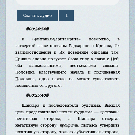
Скачать аудио
1
#00:24:54#
В «Чайтанья-Чаритамрите», возможно, в
четвертой главе описаны Радхарани и Кришна, Их
взаимоотношения и Их поведение описаны там.
Кришна словно получает Свою силу в связи с Ней,
оба взаимозависимы, неотъемлемо связаны.
Половина властвующего начала и подчиненная
Половина, одно начало не может существовать
независимо от другого.
#00:25:40#
Шанкара и последователи буддизма. Высшая
цель представителей школы буддизма —
пракрити
,
негативная сторона, а Шанкара отвергал
негативную сторону,
пракрити
, пытаясь утвердить
позитивную сторону, только субъективная сторона,