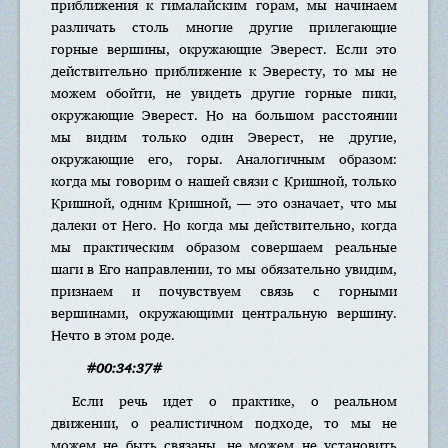
приближения к гималайским горам, мы начинаем
различать столь многие другие прилегающие
горные вершины, окружающие Эверест. Если это
действительно приближение к Эвересту, то мы не
можем обойти, не увидеть другие горные пики,
окружающие Эверест. Но на большом расстоянии
мы видим только один Эверест, не другие,
окружающие его, горы. Аналогичным образом:
когда мы говорим о нашей связи с Кришной, только
Кришной, одним Кришной, — это означает, что мы
далеки от Него. Но когда мы действительно, когда
мы практическим образом совершаем реальные
шаги в Его направлении, то мы обязательно увидим,
признаем и почувствуем связь с горными
вершинами, окружающими центральную вершину.
Нечто в этом роде.
#00:34:37#
Если речь идет о практике, о реальном
движении, о реалистичном подходе, то мы не
можем не быть связаны, не можем не установить