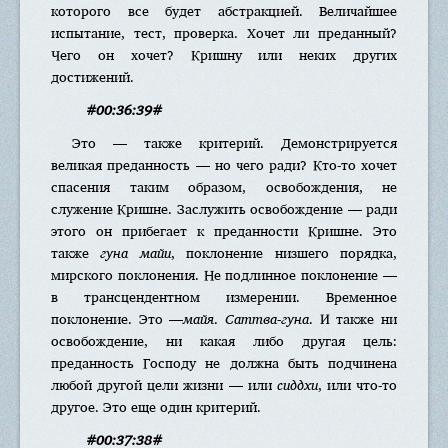
которого все будет абстракцией. Величайшее
испытание, тест, проверка. Хочет ли преданный?
Чего он хочет? Кришну или неких других
достижений.
#00:36:39#
Это — также критерий. Демонстрируется
великая преданность — но чего ради? Кто-то хочет
спасения таким образом, освобождения, не
служение Кришне. Заслужить освобождение — ради
этого он прибегает к преданности Кришне. Это
также
гуна майи
, поклонение низшего порядка,
мирского поклонения. Не подлинное поклонение —
в трансцендентном измерении. Временное
поклонение. Это —
майя
.
Саттва-гуна
. И также ни
освобождение, ни какая либо другая цель:
преданность Господу не должна быть подчинена
любой другой цели жизни — или
сиддхи
, или что-то
другое. Это еще один критерий.
#00:37:38#