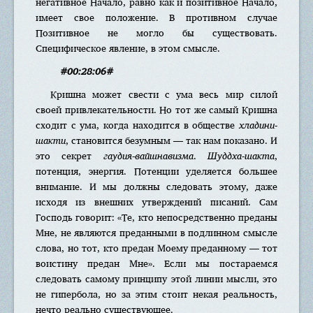
негативное Начало, равно как и позитивное Начало,
имеет свое положение. В противном случае
Позитивное не могло бы существовать.
Специфическое явление, в этом смысле.
#00:28:06#
Кришна может свести с ума весь мир силой
своей привлекательности. Но тот же самый Кришна
сходит с ума, когда находится в обществе
хладини-
шакти
, становится безумным — так нам показано. И
это секрет
гаудия-вайшнавизма
.
Шуддха-шакта
,
потенция, энергия. Потенции уделяется большее
внимание. И мы должны следовать этому, даже
исходя из внешних утверждений писаний. Сам
Господь говорит: «Те, кто непосредственно преданы
Мне, не являются преданными в подлинном смысле
слова, но тот, кто предан Моему преданному — тот
воистину предан Мне». Если мы постараемся
следовать самому принципу этой линии мысли, это
не гипербола, но за этим стоит некая реальность,
нечто реально существующее.