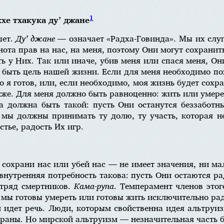
1
кхе тхакука ду’ джане
шет.
Ду’ джане
— означает «Радха-Говинда». Мы их слуг
нота прав на нас, на меня, поэтому Они могут сохранит
ь у Них. Так или иначе, убив меня или спася меня, О
 быть цель нашей жизни. Если для меня необходимо п
то я готов, или, если необходимо, моя жизнь будет сохр
же. Для меня должно быть равноценно: жить или умере
 должна быть такой: пусть Они останутся беззаботны
 мы должны принимать ту долю, ту участь, которая 
стье, радость Их игр.
 сохрани нас или убей нас — не имеет значения, ни ма
нутренняя потребность такова: пусть Они остаются р
Отряд смертников.
Кама-рупа
. Темперамент членов этог
, мы готовы умереть или готовы жить исключительно ра
м идет речь. Люди, которым свойственна идея альтруи
траны. Но мирской альтруизм — незначительная часть б