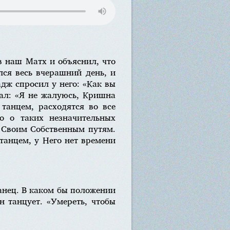
в наш Матх и объяснил, что
лся весь вчерашний день, и
адж спросил у него: «Как вы
зал: «Я не жалуюсь, Кришна
танцем, расходятся во все
о о таких незначительных
т Своим Собственным путям.
танцем, у Него нет времени
танец. В каком бы положении
н танцует. «Умереть, чтобы