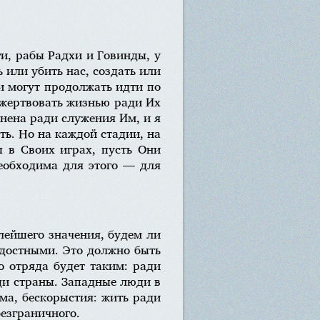
и, рабы Радхи и Говинды, у
ь или убить нас, создать или
ни могут продолжать идти по
ожертвовать жизнью ради Их
анена ради служения Им, и я
ть. Но на каждой стадии, на
 в Своих играх, пусть Они
необходима для этого — для
лейшего значения, будем ли
адостными. Это должно быть
о отряда будет таким: ради
ди страны. Западные люди в
зма, бескорыстия: жить ради
езграничного.