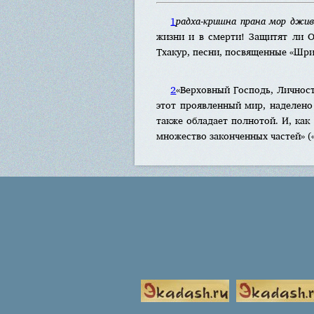
1
радха-кришна прана мор джива
жизни и в смерти! Защитят ли 
Тхакур, песни, посвященные «Шри
2
«Верховный Господь, Личность
этот проявленный мир, наделено
также обладает полнотой. И, как
множество законченных частей» 