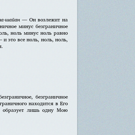
а-шайан
— Он возлежит на
аничное минус безграничное
оль, ноль минус ноль равно
и это все ноль, ноль, ноль,
я.
езграничное, безграничное
граничного находится в Его
о, образует лишь одну Мою