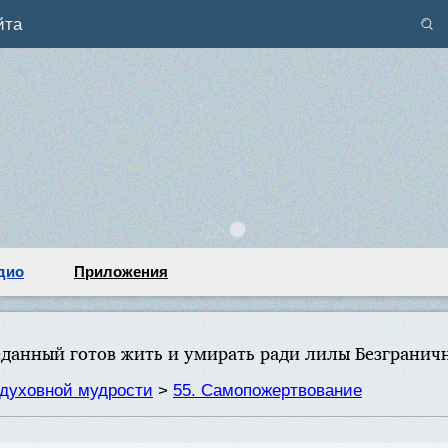
йта
дио
Приложения
данный готов жить и умирать ради лилы Безгранич
духовной мудрости
>
55. Самопожертвование