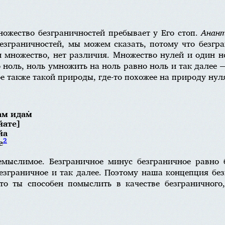
ожество безграничностей пребывает у Его стоп.
Анант
езграничностей, мы можем сказать, потому что безгр
и множество, нет различия. Множество нулей и один н
 ноль, ноль умножить на ноль равно ноль и так далее — 
ое также такой природы, где-то похожее на природу нул
̣ам идам̇
чйате]
̄йа
2
е
емыслимое. Безграничное минус безграничное равно б
езграничное и так далее. Поэтому наша концепция без
что ты способен помыслить в качестве безграничног