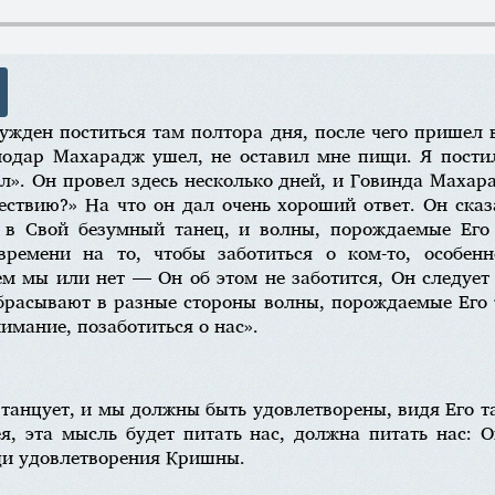
жден поститься там полтора дня, после чего пришел 
модар Махарадж ушел, не оставил мне пищи. Я пости
ел». Он провел здесь несколько дней, и Говинда Махар
ествию?» На что он дал очень хороший ответ. Он ска
 в Свой безумный танец, и волны, порождаемые Его 
ремени на то, чтобы заботиться о ком-то, особенн
ем мы или нет — Он об этом не заботится, Он следуе
брасывают в разные стороны волны, порождаемые Его 
нимание, позаботиться о нас».
 танцует, и мы должны быть удовлетворены, видя Его 
я, эта мысль будет питать нас, должна питать нас: О
ди удовлетворения Кришны.