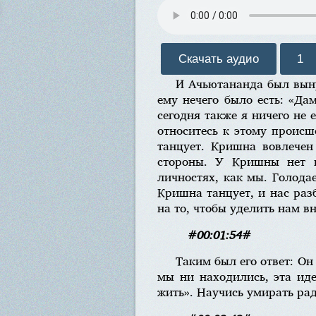
Скачать аудио
1
И Ачьютананда был выну
ему нечего было есть: «Да
сегодня также я ничего не 
относитесь к этому происш
танцует. Кришна вовлечен
стороны. У Кришны нет в
личностях, как мы. Голода
Кришна танцует, и нас раз
на то, чтобы уделить нам в
#00:01:54#
Таким был его ответ: Он
мы ни находились, эта иде
жить». Научись умирать ра