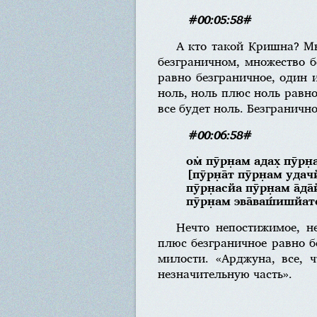
#00:05:58#
А кто такой Кришна? Мн
безграничном, множество б
равно безграничное, один 
ноль, ноль плюс ноль равно
все будет ноль. Безграничн
#00:06:58#
ом̇ пӯрн̣ам адах̣ пӯрн
[пӯрн̣а̄т пӯрн̣ам уда
пӯрн̣асйа пӯрн̣ам а̄да
пӯрн̣ам эва̄ваш́ишйат
Нечто непостижимое, н
плюс безграничное равно б
милости. «Арджуна, все, 
незначительную часть».