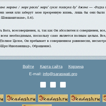
не маране / море ракхи’ мари’ сукхе тхакука ду’ джоне
— «Радха 
Они меня или заберут мою презренную жизнь, лишь бы они были 
 Шикшаштакам», 8.6).
 Бога, всесовершенен, и, так как Он абсолютен и совершенен, все,
 всем необходимым, поскольку само является полным целым. Все,
 Полное Целое, Он пребывает в совершенном равновесии, несмотря
(«Шри Ишопанишад», Обращение).
Войти
Карта сайта
Корзина
E-mail:
info@saraswati.pro