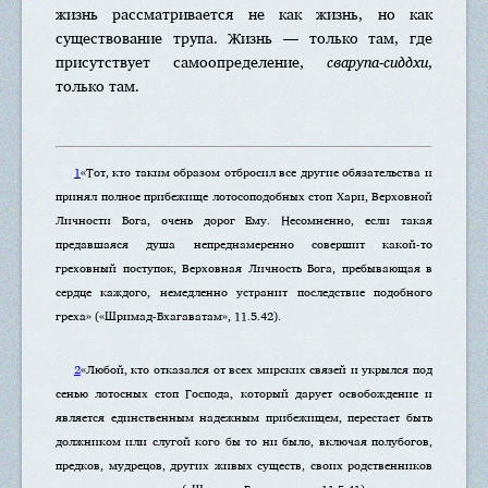
жизнь рассматривается не как жизнь, но как
существование трупа. Жизнь — только там, где
присутствует самоопределение,
сварупа-сиддхи
,
только там.
1
«Тот, кто таким образом отбросил все другие обязательства и
принял полное прибежище лотосоподобных стоп Хари, Верховной
Личности Бога, очень дорог Ему. Несомненно, если такая
предавшаяся душа непреднамеренно совершит какой-то
греховный поступок, Верховная Личность Бога, пребывающая в
сердце каждого, немедленно устранит последствие подобного
греха» («Шримад-Бхагаватам», 11.5.42).
2
«Любой, кто отказался от всех мирских связей и укрылся под
сенью лотосных стоп Господа, который дарует освобождение и
является единственным надежным прибежищем, перестает быть
должником или слугой кого бы то ни было, включая полубогов,
предков, мудрецов, других живых существ, своих родственников