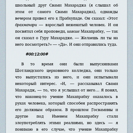
школьный друг Свами Махараджа (я слышал об
этом от самого Свами Махараджа), однажды
вечером привел его к Прабхупаде. Он сказал: «Этот
брахмачари
— взрослый неженатый человек. И он
посвятил себя проповеди,
шикше
Махапрабху, — так
он сказал о Гуру Махарадже. — Желаешь ли ты на
него посмотреть?» — «Да». И они отправились туда.
#00:12:00#
В то время они были выпускниками
Шотландского церковного колледжа, они только
что выпустились из него, и они испытывали
некоторый интерес. «И, — рассказывал Свами
Махарадж, — то, что я услышал от него… Я понял,
что наконец-то учение Махапрабху оказалось в
руках человека, который способен распространять
его должным образом. В прошлом Госвамины и
другие под Именем Махапрабху стали
злоупотреблять этими реалиями, но здесь — я
понимаю в его случае, что учение Махапрабху