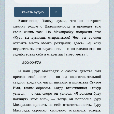
Скачать аудио
2
Бхактивинод Тхакур думал, что он построит
хижину рядом с Дваяпа-ян-роуд и проведет всю
свою жизнь там. Но Махапрабху попросил его:
«Куда ты думаешь отправиться? Нет, ты должен
открыть место Моего рождения, здесь». «Я хочу
осуществить это служение», — и он сделал это: он
задействовал себя в открытии [этого места].
#00:00:57#
И наш Гуру Махарадж с самого детства был
предан этой идее — но на подготовительной
стадии: когда он читал писания и призывал Святое
Имя, таким образом. Когда Бхактивинод Тхакур
увидел — очень скоро он увидел: «Я должен буду
покинуть этот мир», — тогда он попросил Гуру
Махараджа принять на себя ответственность. Гуру
Махарадж скромно, смиренно отказался, говоря: