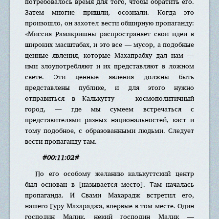
потребовалось время для того, чтобы обратить его.
Затем многие пришли, осознали. Когда это
произошло, он захотел вести обширную пропаганду:
«Миссия Рамакришны распространяет свои идеи в
широких масштабах, и это все — мусор, а подобные
ценные явления, которые Махапрабху дал нам —
ими злоупотребляют и их представляют в ложном
свете. Эти ценные явления должны быть
представлены публике, и для этого нужно
отправиться в Калькутту — космополитичный
город, — где мы сумеем встречаться с
представителями разных национальностей, каст и
тому подобное, с образованными людьми. Следует
вести пропаганду там.
#00:11:02#
По его особому желанию калькуттский центр
был основан в [называется место]. Там началась
пропаганда. И Свами Махарадж встретил его,
нашего Гуру Махараджа, впервые в том месте. Один
господин Малик, некий господин Малик —