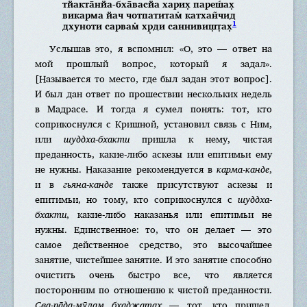
тйакта̄нйа-бха̄васйа харих̣ пареш́ах̣
викарма йач чотпатитам̇ катхан̃чид
1
дхуноти сарвам̇ хр̣ди саннивиш̣т̣ах̣
Услышав это, я вспомнил: «О, это — ответ на
мой прошлый вопрос, который я задал».
[Называется то место, где был задан этот вопрос].
И был дан ответ по прошествии нескольких недель
в Мадрасе. И тогда я сумел понять: тот, кто
соприкоснулся с Кришной, установил связь с Ним,
или
шуддха-бхакти
пришла к нему, чистая
преданность, какие-либо аскезы или епитимьи ему
не нужны. Наказание рекомендуется в
карма-канде
,
и в
гьяна-канде
также присутствуют аскезы и
епитимьи, но тому, кто соприкоснулся с
шуддха-
бхакти
, какие-либо наказанья или епитимьи не
нужны. Единственное: то, что он делает — это
самое действенное средство, это высочайшее
занятие, чистейшее занятие. И это занятие способно
очистить очень быстро все, что является
посторонним по отношению к чистой преданности.
Сва-па̄да-мӯлам бхаджатах̣
— тот, кто пришел,