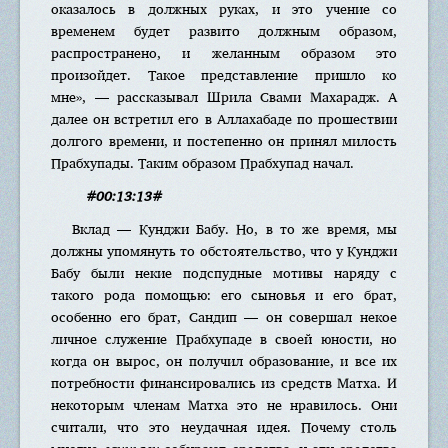
оказалось в должных руках, и это учение со
временем будет развито должным образом,
распространено, и желанным образом это
произойдет. Такое представление пришло ко
мне», — рассказывал Шрила Свами Махарадж. А
далее он встретил его в Аллахабаде по прошествии
долгого времени, и постепенно он принял милость
Прабхупады. Таким образом Прабхупад начал.
#00:13:13#
Вклад — Кунджи Бабу. Но, в то же время, мы
должны упомянуть то обстоятельство, что у Кунджи
Бабу были некие подспудные мотивы наряду с
такого рода помощью: его сыновья и его брат,
особенно его брат, Сандип — он совершал некое
личное служение Прабхупаде в своей юности, но
когда он вырос, он получил образование, и все их
потребности финансировались из средств Матха. И
некоторым членам Матха это не нравилось. Они
считали, что это неудачная идея. Почему столь