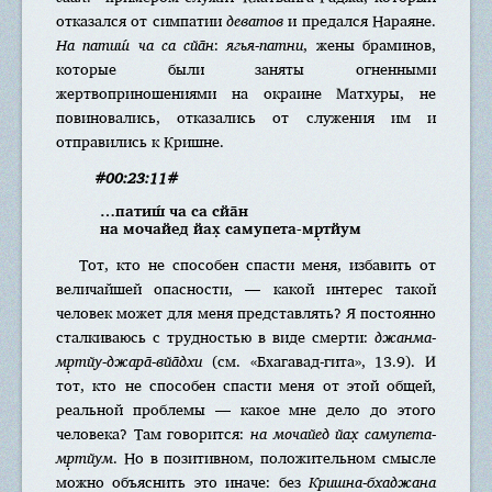
отказался от симпатии
деватов
и предался Нараяне.
На патиш́ ча са сйа̄н
:
ягья-патни
, жены браминов,
которые были заняты огненными
жертвоприношениями на окраине Матхуры, не
повиновались, отказались от служения им и
отправились к Кришне.
#00:23:11#
…патиш́ ча са сйа̄н
на мочайед йах̣ самупета-мр̣тйум
Тот, кто не способен спасти меня, избавить от
величайшей опасности, — какой интерес такой
человек может для меня представлять? Я постоянно
сталкиваюсь с трудностью в виде смерти:
джанма-
мр̣тйу-джара̄-вйа̄дхи
(см. «Бхагавад-гита», 13.9). И
тот, кто не способен спасти меня от этой общей,
реальной проблемы — какое мне дело до этого
человека? Там говорится:
на мочайед йах̣ самупета-
мр̣тйум
. Но в позитивном, положительном смысле
можно объяснить это иначе: без
Кришна-бхаджана