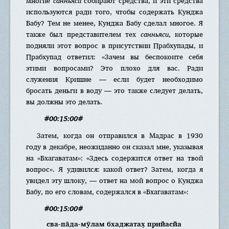
многие
санньяси
собирают средства, и эти средства
используются ради того, чтобы содержать Кунджа
Бабу? Тем не менее, Кунджа Бабу сделал многое. Я
также был представителем тех
санньяси
, которые
подняли этот вопрос в присутствии Прабхупады, и
Прабхупад ответил: «Зачем вы беспокоите себя
этими вопросами? Это плохо для вас. Ради
служения Кришне — если будет необходимо
бросать деньги в воду — это также следует делать,
вы должны это делать.
#00:15:00#
Затем, когда он отправился в Мадрас в 1930
году в декабре, неожиданно он сказал мне, указывая
на «Бхагаватам»: «Здесь содержится ответ на твой
вопрос». Я удивился: какой ответ? Затем, когда я
увидел эту шлоку, — ответ на мой вопрос о Кунджа
Бабу, по его словам, содержался в «Бхагаватам»:
#00:15:00#
сва-па̄да-мӯлам бхаджатах̣ прийасйа