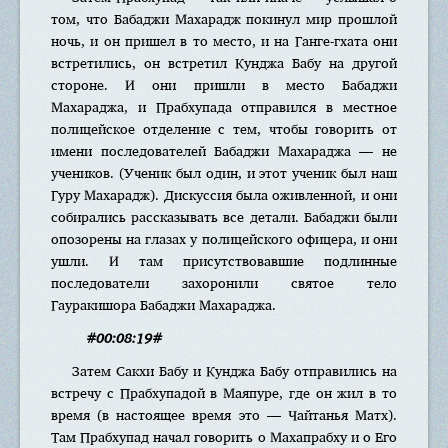
том, что Бабаджи Махарадж покинул мир прошлой
ночь, и он пришел в то место, и на Ганге-гхата они
встретились, он встретил Кунджа Бабу на другой
стороне. И они пришли в место Бабаджи
Махараджа, и Прабхупада отправился в местное
полицейское отделение с тем, чтобы говорить от
имени последователей Бабаджи Махараджа — не
учеников. (Ученик был один, и этот ученик был наш
Гуру Махарадж). Дискуссия была оживленной, и они
собирались рассказывать все детали. Бабаджи были
опозорены на глазах у полицейского офицера, и они
ушли. И там присутствовавшие подлинные
последователи захоронили святое тело
Гауракишора Бабаджи Махараджа.
#00:08:19#
Затем Сакхи Бабу и Кунджа Бабу отправились на
встречу с Прабхупадой в Маяпуре, где он жил в то
время (в настоящее время это — Чайтанья Матх).
Там Прабхупад начал говорить о Махапрабху и о Его