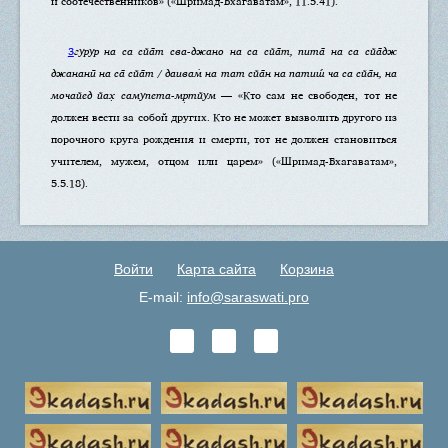
и соотечественников» («Шримад-Бхагаватам», 11.5.41).
3
гурур на са сйа̄т сва-джано на са сйа̄т, пита̄ на са сйа̄дж
джананӣ на са̄ сйа̄т / даивам̇ на тат сйа̄н на патиш́ ча са сйа̄н, на
мочайед йах̣ самупета-мр̣тйум
— «Кто сам не свободен, тот не
должен вести за собой других. Кто не может вызволить другого из
порочного круга рождения и смерти, тот не должен становиться
учителем, мужем, отцом или царем» («Шримад-Бхагаватам»,
5.5.18).
Войти
Карта сайта
Корзина
E-mail:
info@saraswati.pro