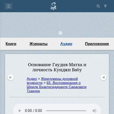
Книги
Журналы
Аудио
Приложения
Основание Гаудия-Матха и
личность Кунджи Бабу
Аудио
>
Жемчужины духовной
мудрости
>
65. Воспоминания о
Шриле Бхактисиддханте Сарасвати
Тхакуре