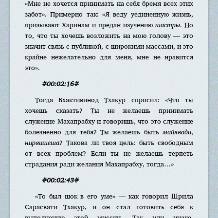
«Мне не хочется принимать на себя бремя всех этих
забот». Примерно так: «Я веду уединенную жизнь,
призывают Харинам и предан изучению
шастры
. Но
то, что ты хочешь возложить на мою голову — это
значит связь с публикой, с широкими массами, и это
крайне нежелательно для меня, мне не нравится
это».
#00:02:16#
Тогда Бхактивинод Тхакур спросил: «Что ты
хочешь сказать? Ты не желаешь принимать
служение Махапрабху и говоришь, что это служение
болезненно для тебя? Ты желаешь быть
майявади
,
нирвишеша
? Такова ли твоя цель: быть свободным
от всех проблем? Если ты не желаешь терпеть
страдания ради желания Махапрабху, тогда…»
#00:02:43#
«То был шок в его уме» — как говорил Шрила
Сарасвати Тхакур, и он стал готовить себя к
выполнению этой миссии. Так или иначе,