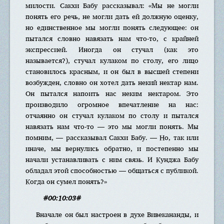
милости. Сакхи Бабу рассказывал: «Мы не могли
понять его речь, не могли дать ей должную оценку,
но единственное мы могли понять следующее: он
пытался словно навязать нам что-то, с крайней
экспрессией. Иногда он стучал (как это
называется?), стучал кулаком по столу, его лицо
становилось красным, и он был в высшей степени
возбужден, словно он хотел дать некий нектар нам.
Он пытался напоить нас неким нектаром. Это
производило огромное впечатление на нас:
отчаянно он стучал кулаком по столу и пытался
навязать нам что-то — это мы могли понять. Мы
помним, — рассказывал Сакхи Бабу. — Но, так или
иначе, мы вернулись обратно, и постепенно мы
начали устанавливать с ним связь. И Кунджа Бабу
обладал этой способностью — общаться с публикой.
Когда он сумел понять?»
#00:10:03#
Вначале он был настроен в духе Вивекананды, и