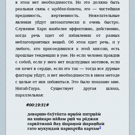
в этом нет необходимости. Но это должна быть
реальная связь с
шуддха-бхакти
, это — чистейшая
преданность, жертвенность. Нежелательные
явления уйдут автоматически и очень быстро.
Служение Хари наиболее эффективно, действенно,
когда речь идет об избавлении от разных
неблагоприятных вещей. Об этом идет речь, и у
любого, кто присоединился к этой миссии, есть
прошлые тенденции в уме. Но если человек правдив
с собой, если у него нет подспудных мотивов, если
он хочет в сердце, если это так — тогда все дурные
факторы уйдут, и нет необходимости в ином методе
с целью от них избавиться. Это было показано мне.
Нитай-Гаура. Существует другая шлока,
параллельная:
#00:19:31#
деварши-бхӯта̄пта-нр̣н̣а̄м̇ питр̣н̣а̄м̇
на кин̇каро на̄йам р̣н̣ӣ ча ра̄джан
сарва̄тмана̄ йах̣ ш́аран̣ам̇ ш́аран̣йам̇
2
гато мукундам̇ парихр̣тйа картам