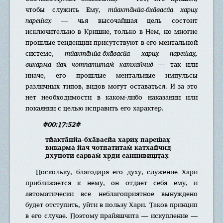
чтобы служить Ему,
тйакта̄нйа-бха̄васйа харих̣
пареш́ах̣
— чья высочайшая цель состоит
исключительно в Кришне, только в Нем, но многие
прошлые тенденции присутствуют в его ментальной
системе,
тйакта̄нйа-бха̄васйа харих̣ пареш́ах̣,
викарма йач чотпатитам̇ катхан̃чид
— так или
иначе, его прошлые ментальные импульсы
различных типов, видов могут оставаться. И за это
нет необходимости в каком-либо наказании или
покаянии с целью исправить его характер.
#00:17:52#
тйакта̄нйа-бха̄васйа харих̣ пареш́ах̣
викарма йач чотпатитам̇ катхан̃чид
дхуноти сарвам̇ хр̣ди саннивиш̣т̣ах̣
Поскольку, благодаря его духу, служение Хари
приближается к нему, он отдает себя ему, и
автоматически все неблагоприятное вынуждено
будет отступить, уйти в пользу Хари. Таков принцип
в его случае. Поэтому прайяшчита — искупление —