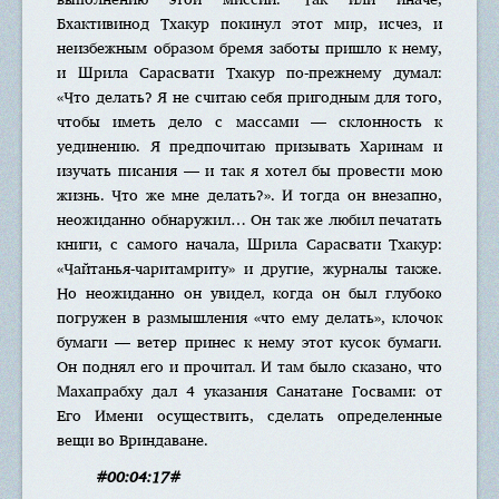
Бхактивинод Тхакур покинул этот мир, исчез, и
неизбежным образом бремя заботы пришло к нему,
и Шрила Сарасвати Тхакур по-прежнему думал:
«Что делать? Я не считаю себя пригодным для того,
чтобы иметь дело с массами — склонность к
уединению. Я предпочитаю призывать Харинам и
изучать писания — и так я хотел бы провести мою
жизнь. Что же мне делать?». И тогда он внезапно,
неожиданно обнаружил… Он так же любил печатать
книги, с самого начала, Шрила Сарасвати Тхакур:
«Чайтанья-чаритамриту» и другие, журналы также.
Но неожиданно он увидел, когда он был глубоко
погружен в размышления «что ему делать», клочок
бумаги — ветер принес к нему этот кусок бумаги.
Он поднял его и прочитал. И там было сказано, что
Махапрабху дал 4 указания Санатане Госвами: от
Его Имени осуществить, сделать определенные
вещи во Вриндаване.
#00:04:17#