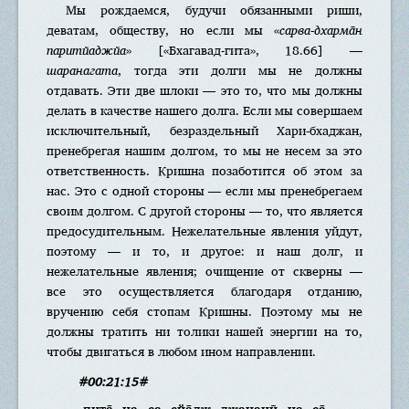
Мы рождаемся, будучи обязанными риши,
деватам, обществу, но если мы «
сарва-дхарма̄н
паритйаджйа
» [«Бхагавад-гита», 18.66] —
шаранагата
, тогда эти долги мы не должны
отдавать. Эти две шлоки — это то, что мы должны
делать в качестве нашего долга. Если мы совершаем
исключительный, безраздельный Хари-бхаджан,
пренебрегая нашим долгом, то мы не несем за это
ответственность. Кришна позаботится об этом за
нас. Это с одной стороны — если мы пренебрегаем
своим долгом. С другой стороны — то, что является
предосудительным. Нежелательные явления уйдут,
поэтому — и то, и другое: и наш долг, и
нежелательные явления; очищение от скверны —
все это осуществляется благодаря отданию,
вручению себя стопам Кришны. Поэтому мы не
должны тратить ни толики нашей энергии на то,
чтобы двигаться в любом ином направлении.
#00:21:15#
пита̄ на са сйа̄дж джананӣ на са̄