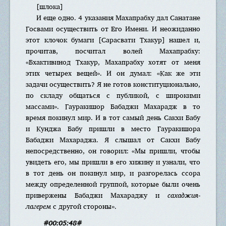
[шлока]
И еще одно. 4 указания Махапрабху дал Санатане
Госвами осуществить от Его Имени. И неожиданно
этот клочок бумаги [Сарасвати Тхакур] нашел и,
прочитав, посчитал волей Махапрабху:
«Бхактивинод Тхакур, Махапрабху хотят от меня
этих четырех вещей». И он думал: «Как же эти
задачи осуществить? Я не готов конституционально,
по складу общаться с публикой, с широкими
массами». Гауракишор Бабаджи Махарадж в то
время покинул мир. И в тот самый день Сакхи Бабу
и Кунджа Бабу пришли в место Гауракишора
Бабаджи Махараджа. Я слышал от Сакхи Бабу
непосредственно, он говорил: «Мы пришли, чтобы
увидеть его, мы пришли в его хижину и узнали, что
в тот день он покинул мир, и разгорелась ссора
между определенной группой, которые были очень
привержены Бабаджи Махараджу и
сахаджия-
лагерем
с другой стороны».
#00:05:48#