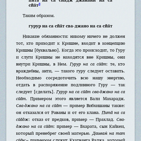
3
сйа̄т
Таким образом.
гурур на са сйа̄т сва-джано на са сйа̄т
Никакие обязанности: никому ничего не должен
тот, кто приходит к Кришне, входит в концепцию
Кришны [буквально]. Когда это происходит, то Гуру
и слуги Кришны не находятся вне Кришны, они
внутри Кришны, в Нем.
Гурур на са сйа̄т
: те, кто
враждебны, анти, — такого гуру следует оставить.
Необходимо сосредоточить всю нашу энергию,
отдать в распоряжение подлинного Гуру — так
следует [сделать].
Гурур на са сйа̄т сва-джано на са
сйа̄т
. Примером этого является Бали Махарадж.
Сва-джано на са сйа̄т
— пример Вибхишаны также:
он отказался от Раваны и от его клана.
Пита̄ на са
сйа̄дж
: отказ от предков, пример — Прахлад.
Сва-
джано на са сйа̄т
: пример — Бхарата, сын Кайкеи,
который пренебрег своей матерью.
Даивам̇ на тат
сйа̄н
:– примером служит Кхатванга Раджа, который