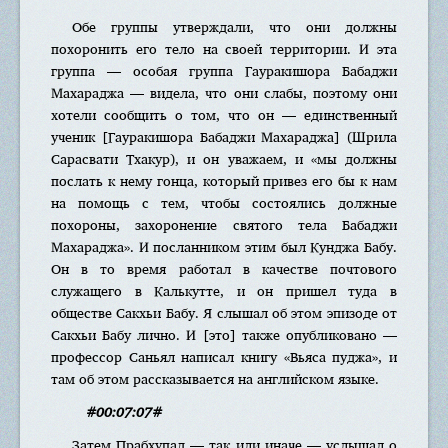
Обе группы утверждали, что они должны
похоронить его тело на своей территории. И эта
группа — особая группа Гауракишора Бабаджи
Махараджа — видела, что они слабы, поэтому они
хотели сообщить о том, что он — единственный
ученик [Гауракишора Бабаджи Махараджа] (Шрила
Сарасвати Тхакур), и он уважаем, и «мы должны
послать к нему гонца, который привез его бы к нам
на помощь с тем, чтобы состоялись должные
похороны, захоронение святого тела Бабаджи
Махараджа». И посланником этим был Кунджа Бабу.
Он в то время работал в качестве почтового
служащего в Калькутте, и он пришел туда в
обществе Сакхьи Бабу. Я слышал об этом эпизоде от
Сакхьи Бабу лично. И [это] также опубликовано —
профессор Саньял написал книгу «Вьяса пуджа», и
там об этом рассказывается на английском языке.
#00:07:07#
Затем Прабхупад — так или иначе — услышал о