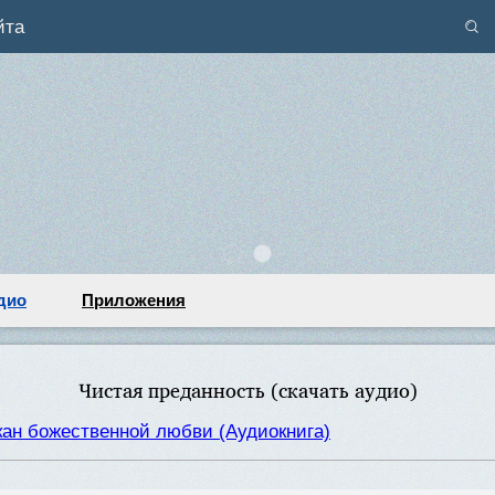
йта
дио
Приложения
Чистая преданность (скачать аудио)
кан божественной любви (Аудиокнига)