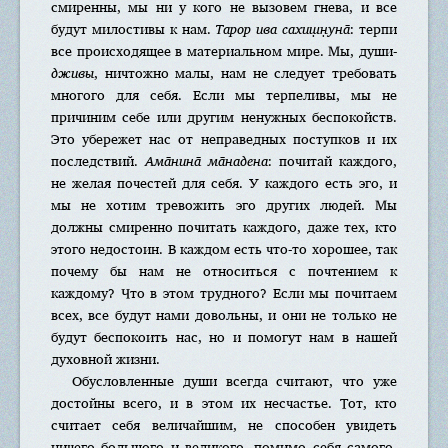
смиренны, мы ни у кого не вызовем гнева, и все
будут милостивы к нам.
Тарор ива сахиш̣н̣уна̄
: терпи
все происходящее в материальном мире. Мы, души-
дживы
, ничтожно малы, нам не следует требовать
многого для себя. Если мы терпеливы, мы не
причиним себе или другим ненужных беспокойств.
Это убережет нас от неправедных поступков и их
последствий.
Ама̄нина̄ ма̄надена
: почитай каждого,
не желая почестей для себя. У каждого есть эго, и
мы не хотим тревожить эго других людей. Мы
должны смиренно почитать каждого, даже тех, кто
этого недостоин. В каждом есть что-то хорошее, так
почему бы нам не относиться с почтением к
каждому? Что в этом трудного? Если мы почитаем
всех, все будут нами довольны, и они не только не
будут беспокоить нас, но и помогут нам в нашей
духовной жизни.
Обусловленные души всегда считают, что уже
достойны всего, и в этом их несчастье. Тот, кто
считает себя величайшим, не способен увидеть
ничего большого и великого, помимо себя самого.