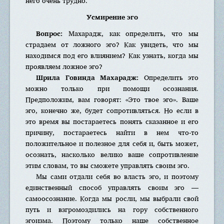
него очень трудно.
Усмирение эго
Вопрос:
Махарадж, как определить, что мы
страдаем от ложного эго? Как увидеть, что мы
находимся под его влиянием? Как узнать, когда мы
проявляем ложное эго?
Шрила Говинда Махарадж:
Определить это
можно только при помощи осознания.
Предположим, вам говорят: «Это твое эго». Ваше
эго, конечно же, будет сопротивляться. Но если в
это время вы постараетесь понять сказанное и его
причину, постараетесь найти в нем что-то
положительное и полезное для себя и, быть может,
осознать, насколько велико ваше сопротивление
этим словам, то вы сможете управлять своим эго.
Мы сами отдали себя во власть эго, и поэтому
единственный способ управлять своим эго —
самоосознание. Когда мы росли, мы выбрали свой
путь и взгромоздились на гору собственного
эгоизма. Поэтому только наше собственное