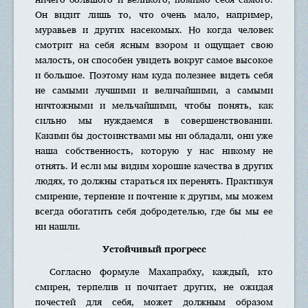
Он видит лишь то, что очень мало, например,
муравьев и других насекомых. Но когда человек
смотрит на себя ясным взором и ощущает свою
малость, он способен увидеть вокруг самое высокое
и большое. Поэтому нам куда полезнее видеть себя
не самыми лучшими и величайшими, а самыми
ничтожными и мельчайшими, чтобы понять, как
сильно мы нуждаемся в совершенствовании.
Какими бы достоинствами мы ни обладали, они уже
наша собственность, которую у нас никому не
отнять. И если мы видим хорошие качества в других
людях, то должны стараться их перенять. Практикуя
смирение, терпение и почтение к другим, мы можем
всегда обогатить себя добродетелью, где бы мы ее
ни нашли.
Устойчивый прогресс
Согласно формуле Махапрабху, каждый, кто
смирен, терпелив и почитает других, не ожидая
почестей для себя, может должным образом