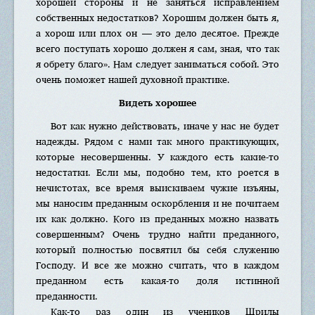
хорошей стороны и не заняться исправлением
собственных недостатков? Хорошим должен быть я,
а хорош или плох он — это дело десятое. Прежде
всего поступать хорошо должен я сам, зная, что так
я обрету благо». Нам следует заниматься собой. Это
очень поможет нашей духовной практике.
Видеть хорошее
Вот как нужно действовать, иначе у нас не будет
надежды. Рядом с нами так много практикующих,
которые несовершенны. У каждого есть какие-то
недостатки. Если мы, подобно тем, кто роется в
нечистотах, все время выискиваем чужие изъяны,
мы наносим преданным оскорбления и не почитаем
их как должно. Кого из преданных можно назвать
совершенным? Очень трудно найти преданного,
который полностью посвятил бы себя служению
Господу. И все же можно считать, что в каждом
преданном есть какая-то доля истинной
преданности.
Как-то раз один из учеников Шрилы