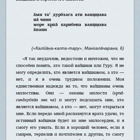
а̄ми та’ дурбхага ати ваиш̣н̣ава
на̄ чини
море кр̣па̄ карибена ваиш̣н̣ава
а̄пани
(«Калйа̄н̣а-калпа-тару», Ман̇гала̄чаран̣а, 6)
«Я так неудачлив, недостоин и ничтожен, что не
способен понять, кто такой вайшнав или Гуру. Я не
могу определить, кто является вайшнавом, а кто —
нет, и я в очень трудном положении. Моя
единственная надежда на то, что вайшнавы очень
милостивы. Они — океаны милости (
кр̣па̄-
синдхубхйа эва ча
) и могут подсказать мне, кто
является вайшнавом, а кто — нет, могут открыться
мне. Если передо мной распахнутся врата удачи, то
истинный вайшнав будет ко мне милосерден, и я
смогу его узнать. Если я хороший человек, если я
смирен, терпелив и почтителен к другим, то смогу