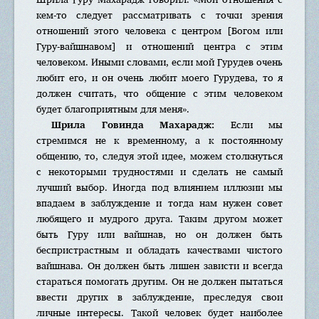
кем-то следует рассматривать с точки зрения
отношений этого человека с центром [Богом или
Гуру-вайшнавом] и отношений центра с этим
человеком. Иными словами, если мой Гурудев очень
любит его, и он очень любит моего Гурудева, то я
должен считать, что общение с этим человеком
будет благоприятным для меня».
Шрила Говинда Махарадж:
Если мы
стремимся не к временному, а к постоянному
общению, то, следуя этой идее, можем столкнуться
с некоторыми трудностями и сделать не самый
лучший выбор. Иногда под влиянием иллюзии мы
впадаем в заблуждение и тогда нам нужен совет
любящего и мудрого друга. Таким другом может
быть Гуру или вайшнав, но он должен быть
беспристрастным и обладать качествами чистого
вайшнава. Он должен быть лишен зависти и всегда
стараться помогать другим. Он не должен пытаться
ввести других в заблуждение, преследуя свои
личные интересы. Такой человек будет наиболее