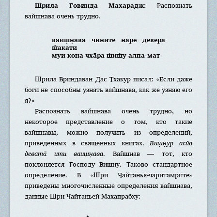
Шрила Говинда Махарадж:
Распознать
вайшнава очень трудно.
ваиш̣н̣ава чините на̄ре девера
ш́акати
муи кона чха̄ра ш́иш́у алпа-мат
Шрила Вриндаван Дас Тхакур писал: «Если даже
боги не способны узнать вайшнава, как же узнаю его
я?»
Распознать вайшнава очень трудно, но
некоторое представление о том, кто такие
вайшнавы, можно получить из определений,
приведенных в священных книгах.
Виш̣н̣ур асйа
девата̄ ити ваиш̣н̣ава
. Вайшнав — тот, кто
поклоняется Господу Вишну. Таково стандартное
определение. В «Шри Чайтанья-чаритамрите»
приведены многочисленные определения вайшнава,
данные Шри Чайтаньей Махапрабху: