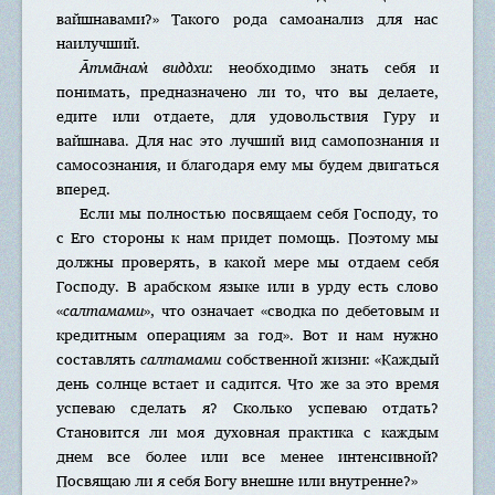
вайшнавами?» Такого рода самоанализ для нас
наилучший.
А̄тма̄нам̇ виддхи
: необходимо знать себя и
понимать, предназначено ли то, что вы делаете,
едите или отдаете, для удовольствия Гуру и
вайшнава. Для нас это лучший вид самопознания и
самосознания, и благодаря ему мы будем двигаться
вперед.
Если мы полностью посвящаем себя Господу, то
с Его стороны к нам придет помощь. Поэтому мы
должны проверять, в какой мере мы отдаем себя
Господу. В арабском языке или в урду есть слово
«
салтамами
», что означает «сводка по дебетовым и
кредитным операциям за год». Вот и нам нужно
составлять
салтамами
собственной жизни: «Каждый
день солнце встает и садится. Что же за это время
успеваю сделать я? Сколько успеваю отдать?
Становится ли моя духовная практика с каждым
днем все более или все менее интенсивной?
Посвящаю ли я себя Богу внешне или внутренне?»