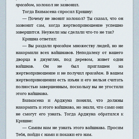
прасадом
, колокол не зазвонил.
Тогда Бхимасена спросил Кришну:
— Почему не звонит колокол? Ты сказал, что он
зазвонит сам, когда жертвоприношение успешно
завершится. Неужели мы сделали что-то не так?
Кришна ответил:
— Вы раздали
прасадам
множеству людей, но не
накормили всех вайшнавов. Неподалеку от вашего
дворца в джунглях, под деревом, живет один
вайшнав. Он не был приглашен на
жертвоприношение и не получил
прасадам
. В вашем
жертвоприношении есть изъян и его нельзя считать
полностью завершенным, поскольку вы не угостили
этого вайшнава.
Бхимасена и Арджуна поняли, что должны
накормить и этого вайшнава, но знали, что сами они
не смогут его узнать. Тогда Арджуна обратился к
Кришне:
— Самим нам не узнать этого вайшнава. Просим
Тебя, пойди с нами и покажи его нам.