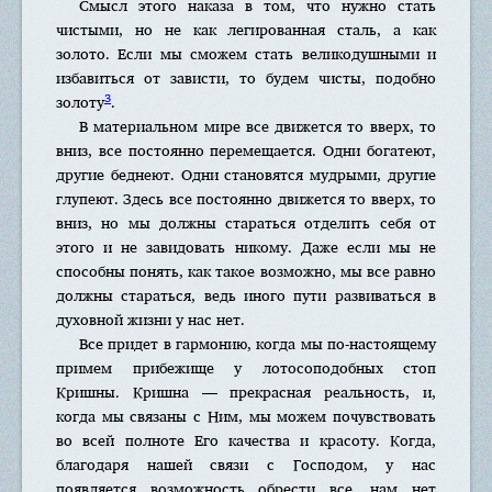
Смысл этого наказа в том, что нужно стать
чистыми, но не как легированная сталь, а как
золото. Если мы сможем стать великодушными и
избавиться от зависти, то будем чисты, подобно
3
золоту
.
В материальном мире все движется то вверх, то
вниз, все постоянно перемещается. Одни богатеют,
другие беднеют. Одни становятся мудрыми, другие
глупеют. Здесь все постоянно движется то вверх, то
вниз, но мы должны стараться отделить себя от
этого и не завидовать никому. Даже если мы не
способны понять, как такое возможно, мы все равно
должны стараться, ведь иного пути развиваться в
духовной жизни у нас нет.
Все придет в гармонию, когда мы по-настоящему
примем прибежище у лотосоподобных стоп
Кришны. Кришна — прекрасная реальность, и,
когда мы связаны с Ним, мы можем почувствовать
во всей полноте Его качества и красоту. Когда,
благодаря нашей связи с Господом, у нас
появляется возможность обрести все, нам нет