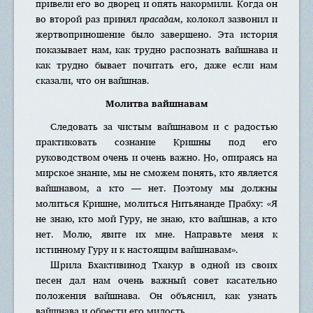
привели его во дворец и опять накормили. Когда он
во второй раз принял
прасадам
, колокол зазвонил и
жертвоприношение было завершено. Эта история
показывает нам, как трудно распознать вайшнава и
как трудно бывает почитать его, даже если нам
сказали, что он вайшнав.
Молитва вайшнавам
Следовать за чистым вайшнавом и с радостью
практиковать сознание Кришны под его
руководством очень и очень важно. Но, опираясь на
мирское знание, мы не сможем понять, кто является
вайшнавом, а кто — нет. Поэтому мы должны
молиться Кришне, молиться Нитьянанде Прабху: «Я
не знаю, кто мой Гуру, не знаю, кто вайшнав, а кто
нет. Молю, явите их мне. Направьте меня к
истинному Гуру и к настоящим вайшнавам».
Шрила Бхактивинод Тхакур в одной из своих
песен дал нам очень важный совет касательно
положения вайшнава. Он объяснил, как узнать
вайшнава и обрести его милость.