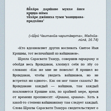
йа̄̐ха̄ра дарш́ане мукхе а̄исе
кр̣ш̣н̣а-на̄ма
та̄̐ха̄ре джа̄ниха туми ‘ваиш̣н̣ава-
прадха̄на’
(«Ш́рӣ Чаитанйа-чарита̄мр̣та», Мадхйа-
лӣла̄, 16.74)
«Кто вдохновляет других воспевать Святое Имя
Кришны, тот величайший из вайшнавов».
Шрила Сарасвати Тхакур, совершив
парикраму
и
обойдя весь Вриндаван, хлопнул себя по лбу со
словами: «Как же мне не повезло! Я пришел во
Вриндаван, чтобы увидеть вайшнавов, но не
встретил ни одного». Как он мог такое сказать? Во
Вриндаване каждый — вайшнав, там каждый
поклоняется Кришне или, по крайней мере, время
от времени произносит: «
Кришна
,
кришна
». Хоть в
какой-то степени вайшнавизму там следует каждый.
Слова Шрилы Сарасвати Тхакура свидетельствуют о