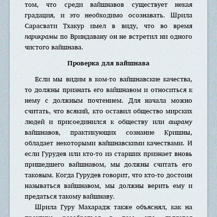
том, что среди вайшнавов существует некая
градация, и это необходимо осознавать. Шрила
Сарасвати Тхакур имел в виду, что во время
парикрамы
по Вриндавану он не встретил ни одного
чистого вайшнава.
Проверка для вайшнава
Если мы видим в ком-то вайшнавские качества,
то должны признать его вайшнавом и относиться к
нему с должным почтением. Для начала можно
считать, что всякий, кто оставил общество мирских
людей и присоединился к обществу или
ашраму
вайшнавов, практикующих сознание Кришны,
обладает некоторыми вайшнавскими качествами. И
если Гурудев или кто-то из старших признает вновь
пришедшего вайшнавом, мы должны считать его
таковым. Когда Гурудев говорит, что кто-то достоин
называться вайшнавом, мы должны верить ему и
предаться такому вайшнаву.
Шрила Гуру Махарадж также объяснял, как на