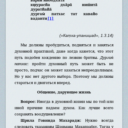
кш̣урасйа дха̄ра̄ ниш́ита̄
дуратйайа̄
дургам̇ патхас тат кавайо
ваданти
[1]
(«Кат̣ха-упаниш̣ад», 1.3.14)
Мы должны пробудиться, подняться и заняться
духовной практикой, даже когда кажется, что этот
путь подобен хождению по лезвию бритвы.
Дургам̇
патхас
: пройти духовный путь может быть не
просто, подчас он может казаться непреодолимым.
Но у нас нет другого выбора. Поэтому мы должны
стараться и двигаться вперед.
Общение, дарующее жизнь
Вопрос:
Иногда в духовной жизни мы по той или
иной причине падаем духом. Как лучше всего
сохранять воодушевление?
Шрила Говинда Махарадж:
Нужно всегда
следовать указаниям Шримана Махапрабху. Тогда у