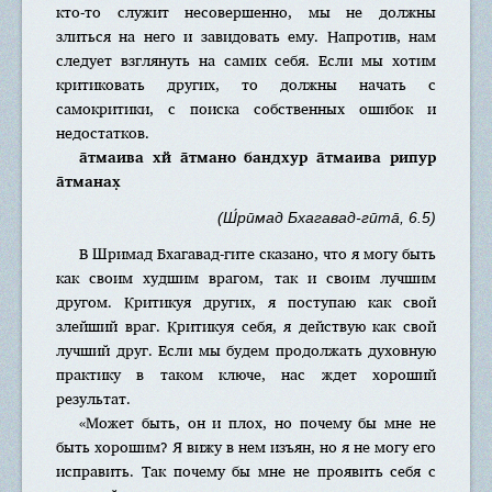
кто-то служит несовершенно, мы не должны
злиться на него и завидовать ему. Напротив, нам
следует взглянуть на самих себя. Если мы хотим
критиковать других, то должны начать с
самокритики, с поиска собственных ошибок и
недостатков.
а̄тмаива хй а̄тмано бандхур а̄тмаива рипур
а̄тманах̣
(Ш́рӣмад Бхагавад-гӣта̄, 6.5)
В Шримад Бхагавад-гите сказано, что я могу быть
как своим худшим врагом, так и своим лучшим
другом. Критикуя других, я поступаю как свой
злейший враг. Критикуя себя, я действую как свой
лучший друг. Если мы будем продолжать духовную
практику в таком ключе, нас ждет хороший
результат.
«Может быть, он и плох, но почему бы мне не
быть хорошим? Я вижу в нем изъян, но я не могу его
исправить. Так почему бы мне не проявить себя с