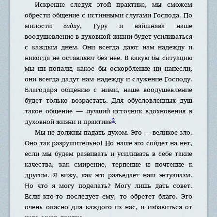
Искренне следуя этой практике, мы сможем
обрести общение с истинными слугами Господа. По
милости
садху
, Гуру и вайшнава наше
воодушевление в духовной жизни будет усиливаться
с каждым днем. Они всегда дают нам надежду и
никогда не оставляют без нее. В какую бы ситуацию
мы ни попали, какое бы оскорбление ни нанесли,
они всегда дадут нам надежду и служение Господу.
Благодаря общению с ними, наше воодушевление
будет только возрастать. Для обусловленных душ
такое общение — лучший источник вдохновения в
2
духовной жизни и практике
.
Мы не должны падать духом. Эго — великое зло.
Оно так разрушительно! Но наше эго сойдет на нет,
если мы будем развивать и усиливать в себе такие
качества, как смирение, терпение и почтение к
другим. Я вижу, как эго разъедает наш энтузиазм.
Но что я могу поделать? Могу лишь дать совет.
Если кто-то последует ему, то обретет благо. Эго
очень опасно для каждого из нас, и избавиться от