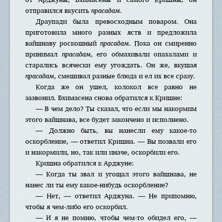
отправился вкусить
прасадам
.
Драупади была превосходным поваром. Она
приготовила много разных яств и предложила
вайшнаву роскошный
прасадам
. Пока он смиренно
принимал
прасадам
, его обмахивали опахалами и
старались всячески ему угождать. Он же, вкушая
прасадам
, смешивал разные блюда и ел их все сразу.
Когда же он ушел, колокол все равно не
зазвонил. Бхимасена снова обратился к Кришне:
— В чем дело? Ты сказал, что если мы накормим
этого вайшнава, все будет закончено и исполнено.
— Должно быть, вы нанесли ему какое-то
оскорбление, — ответил Кришна. — Вы позвали его
и накормили, но, так или иначе, оскорбили его.
Кришна обратился к Арджуне:
— Когда ты звал и угощал этого вайшнава, не
нанес ли ты ему какое-нибудь оскорбление?
— Нет, — ответил Арджуна. — Не припомню,
чтобы я чем-либо его оскорбил.
— И я не помню, чтобы чем-то обидел его, —