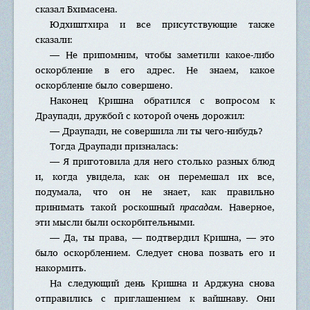
сказал Бхимасена.
Юдхиштхира и все присутствующие также
сказали:
— Не припомним, чтобы заметили какое-либо
оскорбление в его адрес. Не знаем, какое
оскорбление было совершено.
Наконец Кришна обратился с вопросом к
Драупади, дружбой с которой очень дорожил:
— Драупади, не совершила ли ты чего-нибудь?
Тогда Драупади призналась:
— Я приготовила для него столько разных блюд
и, когда увидела, как он перемешал их все,
подумала, что он не знает, как правильно
принимать такой роскошный
прасадам
. Наверное,
эти мысли были оскорбительными.
— Да, ты права, — подтвердил Кришна, — это
было оскорблением. Следует снова позвать его и
накормить.
На следующий день Кришна и Арджуна снова
отправились с приглашением к вайшнаву. Они