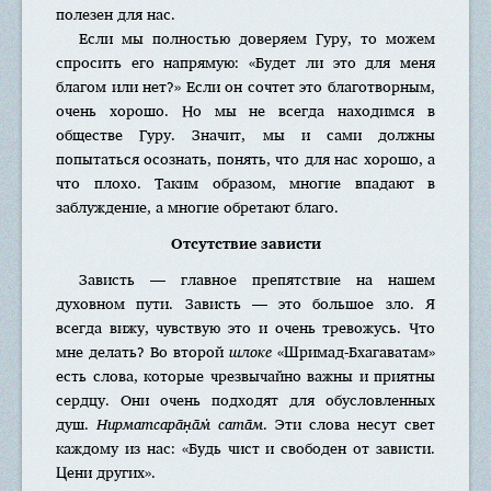
полезен для нас.
Если мы полностью доверяем Гуру, то можем
спросить его напрямую: «Будет ли это для меня
благом или нет?» Если он сочтет это благотворным,
очень хорошо. Но мы не всегда находимся в
обществе Гуру. Значит, мы и сами должны
попытаться осознать, понять, что для нас хорошо, а
что плохо. Таким образом, многие впадают в
заблуждение, а многие обретают благо.
Отсутствие зависти
Зависть — главное препятствие на нашем
духовном пути. Зависть — это большое зло. Я
всегда вижу, чувствую это и очень тревожусь. Что
мне делать? Во второй
шлоке
«Шримад-Бхагаватам»
есть слова, которые чрезвычайно важны и приятны
сердцу. Они очень подходят для обусловленных
душ.
Нирматсара̄н̣а̄м̇ сата̄м
. Эти слова несут свет
каждому из нас: «Будь чист и свободен от зависти.
Цени других».