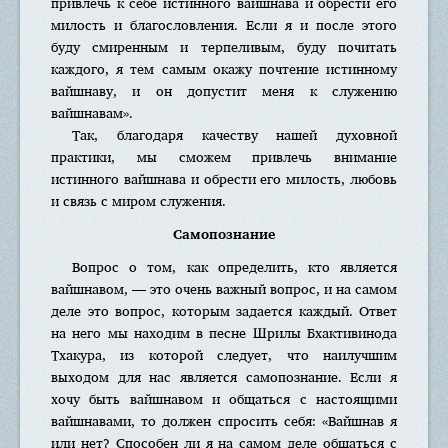
привлечь к себе истинного вайшнава и обрести его
милость и благословления. Если я и после этого
буду смиренным и терпеливым, буду почитать
каждого, я тем самым окажу почтение истинному
вайшнаву, и он допустит меня к служению
вайшнавам».
Так, благодаря качеству нашей духовной
практики, мы сможем привлечь внимание
истинного вайшнава и обрести его милость, любовь
и связь с миром служения.
Самопознание
Вопрос о том, как определить, кто является
вайшнавом, — это очень важный вопрос, и на самом
деле это вопрос, которым задается каждый. Ответ
на него мы находим в песне Шрилы Бхактивинода
Тхакура, из которой следует, что наилучшим
выходом для нас является самопознание. Если я
хочу быть вайшнавом и общаться с настоящими
вайшнавами, то должен спросить себя: «Вайшнав я
или нет? Способен ли я на самом деле общаться с