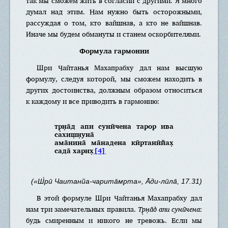
так мы сможем жить в согласии с другими. Я много
думал над этим. Нам нужно быть осторожными,
рассуждая о том, кто вайшнав, а кто не вайшнав.
Иначе мы будем обмануты и станем оскорбителями.
Формула гармонии
Шри Чайтанья Махапрабху дал нам высшую
формулу, следуя которой, мы сможем находить в
других достоинства, должным образом относиться
к каждому и все приводить в гармонию:
тр̣н̣а̄д апи сунӣчена тарор ива
сахиш̣н̣уна̄
ама̄нина̄ ма̄надена кӣртанӣйах̣
сада̄ харих̣
[4]
(«Ш́рӣ Чаитанйа-чарита̄мр̣та», А̄ди-лӣла̄, 17.31)
В этой формуле Шри Чайтанья Махапрабху дал
нам три замечательных правила.
Тр̣н̣а̄д апи сунӣчена
:
будь смиренным и никого не тревожь. Если мы