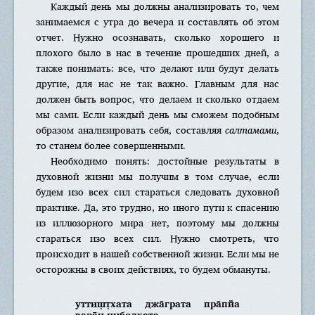
Каждый день мы должны анализировать то, чем
занимаемся с утра до вечера и составлять об этом
отчет. Нужно осознавать, сколько хорошего и
плохого было в нас в течение прошедших дней, а
также понимать: все, что делают или будут делать
другие, для нас не так важно. Главным для нас
должен быть вопрос, что делаем и сколько отдаем
мы сами. Если каждый день мы сможем подобным
образом анализировать себя, составляя
салтамами
,
то станем более совершенными.
Необходимо понять: достойные результаты в
духовной жизни мы получим в том случае, если
будем изо всех сил стараться следовать духовной
практике. Да, это трудно, но иного пути к спасению
из иллюзорного мира нет, поэтому мы должны
стараться изо всех сил. Нужно смотреть, что
происходит в нашей собственной жизни. Если мы не
осторожны в своих действиях, то будем обмануты.
уттиш̣т̣хата джа̄грата пра̄пйа
вара̄н нибодхата