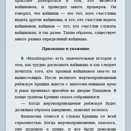
практике разобраться в том, кто является
вайшнавом, и приводил много примеров. Он
говорил, что вайшнав — это тот, кого счастливы
видеть другие вайшнавы, и тот, кто счастлив видеть
вайшнавов; вайшнав — тот, кто счастлив служить
вайшнавам, и так далее. Таким образом, существует
много разных определений вайшнава.
Признание и уважение
В «Махабхарате» есть замечательная история о
том, как трудно распознать вайшнава и как следует
почитать того, кто признан вайшнавом кем-то из
вышестоящих. После великого жертвоприношения
раджасуя
Кришна вместе с многочисленными
муни
и
риши
принимал
прасадам
во дворце Пандавов. В
конце трапезы Кришна сказал собравшимся:
— Когда жертвоприношение
раджасуя
будет
должным образом завершено, зазвонит колокол.
Бхимасена отнесся к словам Кришны со всей
серьезностью. Когда жертвоприношение, казалось,
уже подошло к концу, и все были довольны