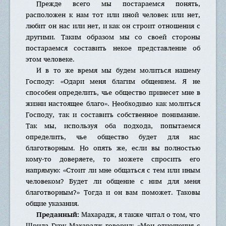
Прежде всего мы постараемся понять,
расположен к нам тот или иной человек или нет,
любит он нас или нет, и как он строит отношения с
другими. Таким образом мы со своей стороны
постараемся составить некое представление об
этом человеке.
И в то же время мы будем молиться нашему
Господу: «Одари меня благим общением. Я не
способен определить, чье общество принесет мне в
жизни настоящее благо». Необходимо как молиться
Господу, так и составить собственное понимание.
Так мы, используя оба подхода, попытаемся
определить, чье общество будет для нас
благотворным. Но опять же, если вы полностью
кому-то доверяете, то можете спросить его
напрямую: «Стоит ли мне общаться с тем или иным
человеком? Будет ли общение с ним для меня
благотворным?» Тогда и он вам поможет. Таковы
общие указания.
Преданный:
Махарадж, я также читал о том, что
Шрила Гуру Махарадж говорил: «Мои отношения с