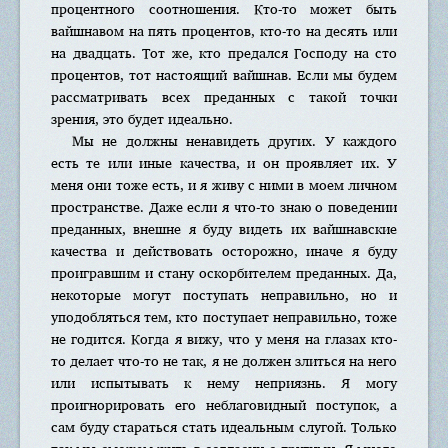
процентного соотношения. Кто-то может быть
вайшнавом на пять процентов, кто-то на десять или
на двадцать. Тот же, кто предался Господу на сто
процентов, тот настоящий вайшнав. Если мы будем
рассматривать всех преданных с такой точки
зрения, это будет идеально.
Мы не должны ненавидеть других. У каждого
есть те или иные качества, и он проявляет их. У
меня они тоже есть, и я живу с ними в моем личном
пространстве. Даже если я что-то знаю о поведении
преданных, внешне я буду видеть их вайшнавские
качества и действовать осторожно, иначе я буду
проигравшим и стану оскорбителем преданных. Да,
некоторые могут поступать неправильно, но и
уподобляться тем, кто поступает неправильно, тоже
не годится. Когда я вижу, что у меня на глазах кто-
то делает что-то не так, я не должен злиться на него
или испытывать к нему неприязнь. Я могу
проигнорировать его неблаговидный поступок, а
сам буду стараться стать идеальным слугой. Только