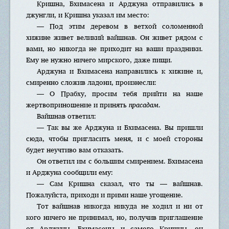
Кришна, Бхимасена и Арджуна отправились в
джунгли, и Кришна указал им место:
— Под этим деревом в ветхой соломенной
хижине живет великий вайшнав. Он живет рядом с
вами, но никогда не приходит на ваши праздники.
Ему не нужно ничего мирского, даже пищи.
Арджуна и Бхимасена направились к хижине и,
смиренно сложив ладони, произнесли:
— О Прабху, просим тебя прийти на наше
жертвоприношение и принять
прасадам
.
Вайшнав ответил:
— Так вы же Арджуна и Бхимасена. Вы пришли
сюда, чтобы пригласить меня, и с моей стороны
будет неучтиво вам отказать.
Он ответил им с большим смирением. Бхимасена
и Арджуна сообщили ему:
— Сам Кришна сказал, что ты — вайшнав.
Пожалуйста, приходи и прими наше угощение.
Тот вайшнав никогда никуда не ходил и ни от
кого ничего не принимал, но, получив приглашение
от Арджуны, Бхимасены и самого Кришны, он