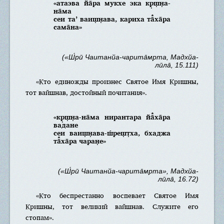
«атаэва йа̄̐ра мукхе эка кр̣ш̣н̣а-
на̄ма
сеи та’ ваиш̣н̣ава, кариха та̄̐ха̄ра
сама̄на»
(«Ш́рӣ Чаитанйа-чарита̄мр̣та, Мадхйа-
лӣла̄, 15.111)
«Кто единожды произнес Святое Имя Кришны,
тот вайшнав, достойный почитания».
«кр̣ш̣н̣а-на̄ма нирантара йа̄̐ха̄ра
вадане
сеи ваиш̣н̣ава-ш́реш̣т̣ха, бхаджа
та̄̐ха̄ра чаран̣е»
(«Ш́рӣ Чаитанйа-чарита̄мр̣та», Мадхйа-
лӣла̄, 16.72)
«Кто беспрестанно воспевает Святое Имя
Кришны, тот великий вайшнав. Служите его
стопам».