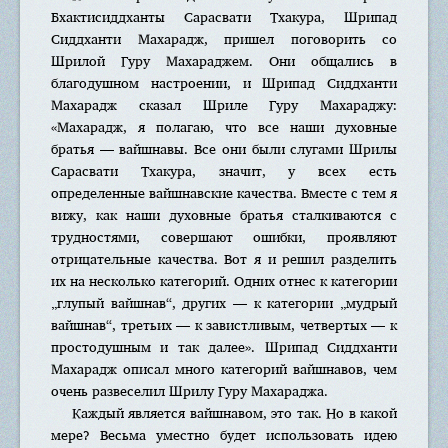
Бхактисиддханты Сарасвати Тхакура, Шрипад
Сиддханти Махарадж, пришел поговорить со
Шрилой Гуру Махараджем. Они общались в
благодушном настроении, и Шрипад Сиддханти
Махарадж сказал Шриле Гуру Махараджу:
«Махарадж, я полагаю, что все наши духовные
братья — вайшнавы. Все они были слугами Шрилы
Сарасвати Тхакура, значит, у всех есть
определенные вайшнавские качества. Вместе с тем я
вижу, как наши духовные братья сталкиваются с
трудностями, совершают ошибки, проявляют
отрицательные качества. Вот я и решил разделить
их на несколько категорий. Одних отнес к категории
„глупый вайшнав“, других — к категории „мудрый
вайшнав“, третьих — к завистливым, четвертых — к
простодушным и так далее». Шрипад Сиддханти
Махарадж описал много категорий вайшнавов, чем
очень развеселил Шрилу Гуру Махараджа.
Каждый является вайшнавом, это так. Но в какой
мере? Весьма уместно будет использовать идею