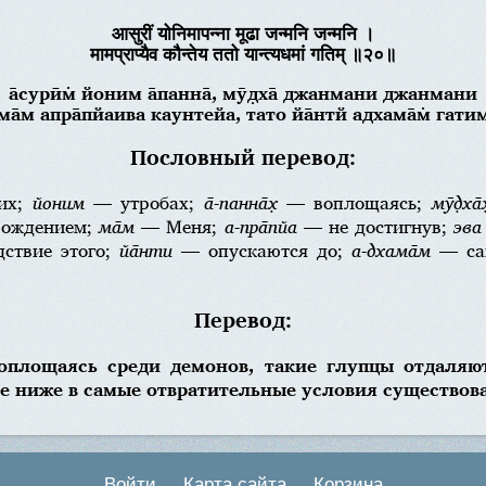
आसुरीं योनिमापन्ना मूढा जन्मनि जन्मनि ।
मामप्राप्यैव कौन्तेय ततो यान्त्यधमां गतिम् ॥२०॥
а̄сурӣм̇ йоним а̄панна̄, мӯд̣ха̄ джанмани джанмани
ма̄м апра̄пйаива каунтейа, тато йа̄нтй адхама̄м̇ гати
Пословный перевод:
их;
йоним
— утробах;
а̄-панна̄х̣
— воплощаясь;
мӯд̣ха̄х
рождением;
ма̄м
— Меня;
а-пра̄пйа
— не достигнув;
эва
ствие этого;
йа̄нти
— опускаются до;
а-дхама̄м
— сам
Перевод:
оплощаясь среди демонов, такие глупцы отдаляю
се ниже в самые отвратительные условия существов
Войти
Карта сайта
Корзина