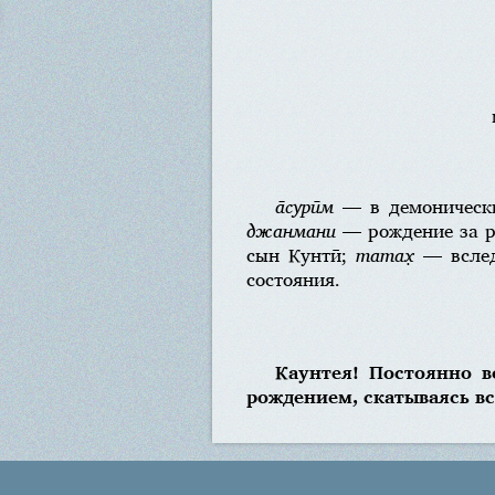
а̄сурӣм
— в демоническ
джанмани
— рождение за 
сын Кунтӣ;
татах̣
— вслед
состояния.
Каунтея! Постоянно в
рождением, скатываясь в