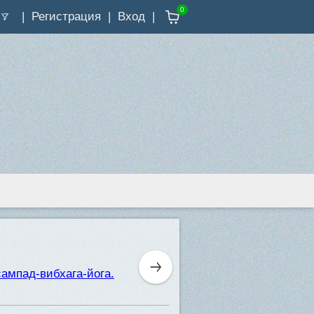
0
Регистрация
Вход
сампад-вибхага-йога.