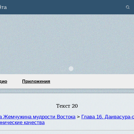
йта
дио
Приложения
Текст 20
та Жемчужина мудрости Востока
>
Глава 16. Даивасура-
нические качества