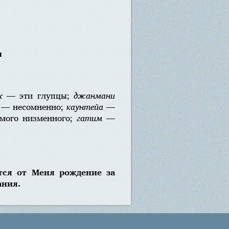
м
̣
— эти глупцы;
джанмани
— несомненно;
каунтейа
—
ого низменного;
гатим
—
тся от Меня рождение за
ания.