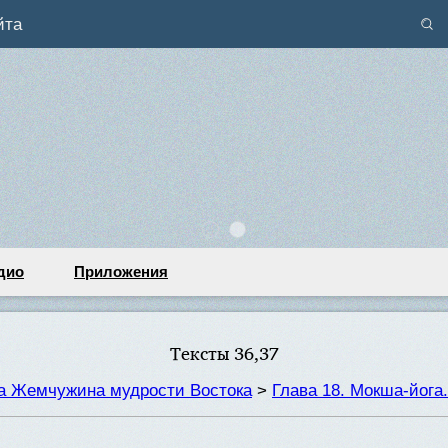
йта
дио
Приложения
Тексты 36,37
та Жемчужина мудрости Востока
>
Глава 18. Мокша-йога