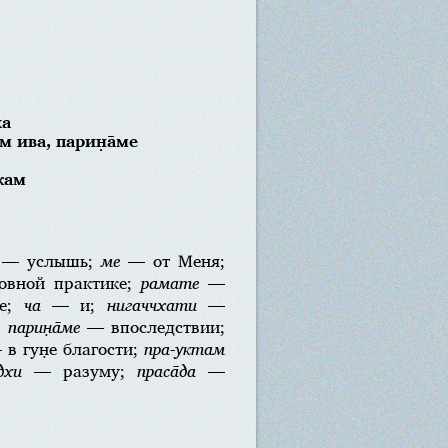
ха
м ива, парин̣а̄ме
джам
— услышь;
ме
— от Меня;
овной практике;
рамате
—
ие;
ча
— и;
нигаччхати
—
;
парин̣а̄ме
— впоследствии;
в гун̣е благости;
пра-уктам
дхи
— разуму;
праса̄да
—