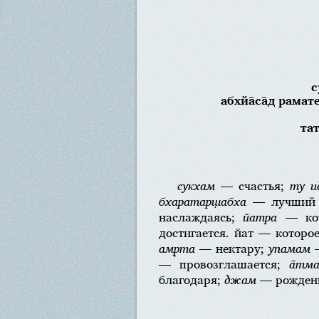
с
абхйа̄са̄д рамат
тат
сукхам
— счастья;
ту ид
бхаратарш̣абха
— лучший и
наслаждаясь;
йатра
— ко
достигается. йат — которо
амр̣та
— нектару;
упамам
—
— провозглашается;
а̄тм
благодаря;
джам
— рожден