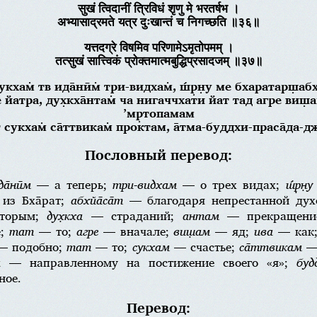
सुखं त्विदानीं त्रिविधं शृणु मे भरतर्षभ ।
अभ्यासाद्रमते यत्र दुःखान्तं च निगच्छति ॥३६॥
यत्तदग्रे विषमिव परिणामेऽमृतोपमम् ।
तत्सुखं सात्त्विकं प्रोक्तमात्मबुद्धिप्रसादजम् ॥३७॥
укхам̇ тв ида̄нӣм̇ три-видхам̇, ш́р̣н̣у ме бхаратарш̣аб
е йатра, дух̣кха̄нтам̇ ча нигаччхати йат тад агре виш̣а
’мр̣топамам
 сукхам̇ са̄ттвикам̇ проктам, а̄тма-буддхи-праса̄да-
Пословный перевод:
а̄нӣм
— а теперь;
три-видхам
— о трех видах;
ш́р̣н̣у
з Бха̄рат;
абхйа̄са̄т
— благодаря непрестанной дух
торым;
дух̣кха
— страданий;
антам
— прекращен
е;
тат
— то;
агре
— вначале;
виш̣ам
— яд;
ива
— как
 подобно;
тат
— то;
сукхам
— счастье;
са̄ттвикам
— 
а
— направленному на постижение своего «я»;
буд
ное.
Перевод: