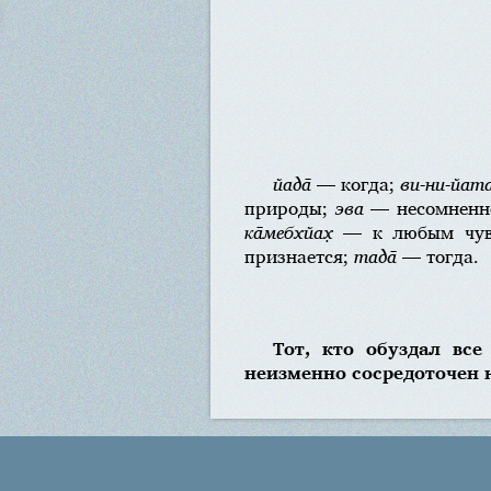
йада̄
— когда;
ви-ни-йат
природы;
эва
— несомненн
ка̄мебхйах̣
— к любым чувс
признается;
тада̄
— тогда.
Тот, кто обуздал вс
неизменно сосредоточен 