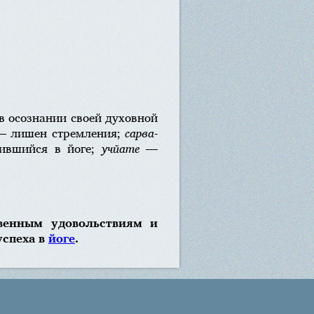
 осознании своей духовной
 лишен стремления;
сарва-
ившийся в йоге;
учйате
—
твенным удовольствиям и
успеха в
йоге
.