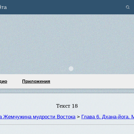
йта
дио
Приложения
Текст 18
та Жемчужина мудрости Востока
>
Глава 6. Дхана-йога.