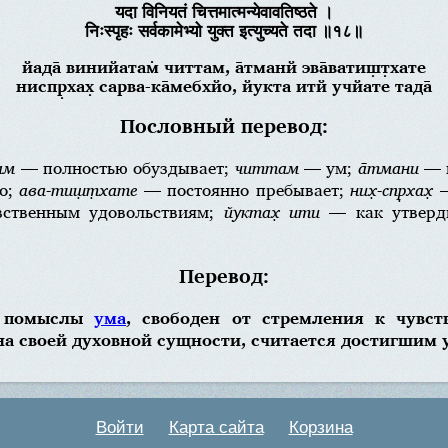
यदा विनियतं चित्तमात्मन्येवावतिष्ठते ।
निःस्पृहः सर्वकामेभ्यो युक्त इत्युच्यते तदा ॥१८॥
йада̄ винийатам̇ читтам, а̄тманй эва̄ватиш̣т̣хате
ниспр̣хах̣ сарва-ка̄мебхйо, йукта итй учйате тада̄
Пословный перевод:
ам
— полностью обуздывает;
читтам
— ум;
а̄тмани
— в
о;
ава-тиш̣т̣хате
— постоянно пребывает;
них̣-спр̣хах̣
—
твенным удовольствиям;
йуктах̣ ити
— как утверд
Перевод:
е помыслы
ума
, свободен от стремления к чувс
на своей духовной сущности, считается достигшим 
Войти
Карта сайта
Корзина