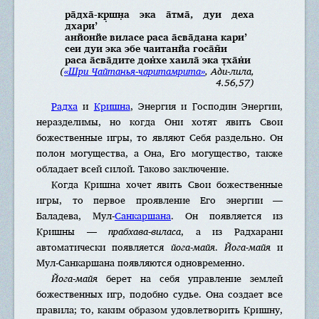
ра̄дха̄-кр̣шн̣а эка а̄тма̄, дуи деха
дхари’
анйонйе виласе раса а̄сва̄дана кари’
сеи дуи эка эбе чаитанйа госа̄н̃и
раса а̄сва̄дите дон̇хе хаила̄ эка т̣ха̄н̇и
(
«Шри Чайтанья-чаритамрита»
, Ади-лила,
4.56,57)
Радха
и
Кришна
, Энергия и Господин Энергии,
неразделимы, но когда Они хотят явить Свои
божественные игры, то являют Себя раздельно. Он
полон могущества, а Она, Его могущество, также
обладает всей силой. Таково заключение.
Когда Кришна хочет явить Свои божественные
игры, то первое проявление Его энергии —
Баладева, Мул-
Санкаршана
. Он появляется из
Кришны —
прабхава-виласа
, а из Радхарани
автоматически появляется
йога-майя
.
Йога-майя
и
Мул-Санкаршана появляются одновременно.
Йога-майя
берет на себя управление землей
божественных игр, подобно судье. Она создает все
правила; то, каким образом удовлетворить Кришну,