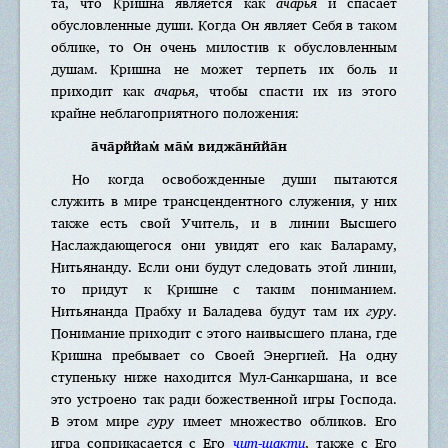
та, что Кришна является как
ачарья
и спасает
обусловленные души. Когда Он являет Себя в таком
облике, то Он очень милостив к обусловленным
душам. Кришна не может терпеть их боль и
приходит как
ачарья
, чтобы спасти их из этого
крайне неблагоприятного положения:
а̄ча̄рййам̇ ма̄м̇ виджа̄нӣйа̄н
Но когда освобожденные души пытаются
служить в мире трансцендентного служения, у них
также есть свой Учитель, и в линии Высшего
Наслаждающегося они увидят его как Балараму,
Нитьянанду. Если они будут следовать этой линии,
то придут к Кришне с таким пониманием.
Нитьянанда Прабху и Баладева будут там их
гуру
.
Понимание приходит с этого наивысшего плана, где
Кришна пребывает со Своей Энергией. На одну
ступеньку ниже находится Мул-Санкаршана, и все
это устроено так ради божественной игры Господа.
В этом мире
гуру
имеет множество обликов. Его
игра соприкасается с Его
чит-шакти
, также с Его