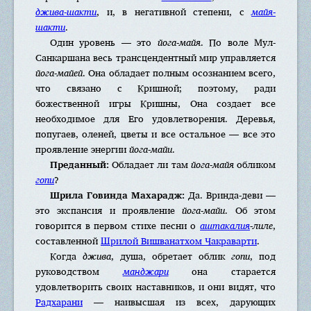
джива-шакти
, и, в негативной степени, с
майя-
шакти
.
Один уровень — это
йога-майя
. По воле Мул-
Санкаршана весь трансцендентный мир управляется
йога-майей
. Она обладает полным осознанием всего,
что связано с Кришной; поэтому, ради
божественной игры Кришны, Она создает все
необходимое для Его удовлетворения. Деревья,
попугаев, оленей, цветы и все остальное — все это
проявление энергии
йога-майи
.
Преданный:
Обладает ли там
йога-майя
обликом
гопи
?
Шрила Говинда Махарадж:
Да. Вринда-деви —
это экспансия и проявление
йога-майи
. Об этом
говорится в первом стихе песни о
аштакалия
-лиле
,
составленной
Шрилой Вишванатхом Чакраварти
.
Когда
джива
, душа, обретает облик
гопи
, под
руководством
манджари
она старается
удовлетворить своих наставников, и они видят, что
Радхарани
— наивысшая из всех, дарующих