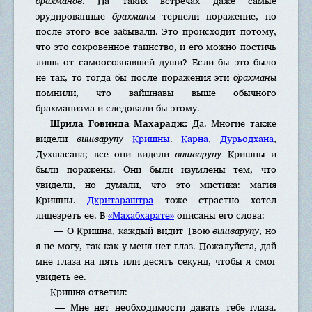
брахманов
. На таких встречах даже самые
эрудированные
брахманы
терпели поражение, но
после этого все забывали. Это происходит потому,
что это сокровенное таинство, и его можно постичь
лишь от самоосознавшей души? Если бы это было
не так, то тогда бы после поражения эти
брахманы
помнили, что вайшнавы выше обычного
брахманизма и следовали бы этому.
Шрила Говинда Махарадж:
Да. Многие также
видели
вишварупу
Кришны
.
Карна
,
Дурьодхана
,
Духшасана; все они видели
вишварупу
Кришны и
были поражены. Они были изумлены тем, что
увидели, но думали, что это мистика: магия
Кришны.
Дхритараштра
тоже страстно хотел
лицезреть ее. В
«Махабхарате»
описаны его слова:
— О Кришна, каждый видит Твою
вишварупу
, но
я не могу, так как у меня нет глаз. Пожалуйста, дай
мне глаза на пять или десять секунд, чтобы я смог
увидеть ее.
Кришна ответил:
— Мне нет необходимости давать тебе глаза.