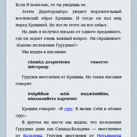
Если Я пожелаю, то ты увидишь ее.
Затем Дхритараштра увидел поразительный
вселенский образ Кришны. И тогда он пал ниц
перед Кришной. Но после этого он все забыл.
На днях я получил письмо от одного преданного,
где он задает очень важный вопрос. Он спрашивает:
«Каково положение Гурудева?»
Мы видим в писаниях:
са̄кша̄д-дхаритвена самаста-
ш́а̄страир
Гурудев неотличен от Кришны. Но также писания
говорят:
а̄ча̄рййам̇ ма̄м̇ виджа̄нӣйа̄н,
на̄ваманйета кархичит
Кришна говорит: «Я
гуру
. Я являю Себя в облике
гуру
».
В другом же месте мы видим, что положение
Гурудева дано как Сакшад-Баладева — неотличное
от
Баладевы
. Гурудев неотличен от
Нитьянанды