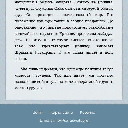
находится в облике Баладева. Обычно же Кришна,
являя путь служения Себе, становится
гуру
. В облике
гуру
Он приходит в материальный мир. Его
положение как
гуру
также в сердце преданных. Но
однозначно, что там, где присутствует разнообразие
величайшего служения Кришне, проявлена
мадхура-
раса
. На этом плане самое высшее положение из
всех, кто удовлетворяет Кришну, занимает
Шримати Радхарани. И это наша линия и цель
жизни.
Мы лишь надеемся, что однажды получим такую
милость Гурудева. Так или иначе, мы получим
дозволение войти туда по воле лидера моей группы,
моего Гурудева.
Войти
Карта сайта
Корзина
E-mail:
info@saraswati.pro