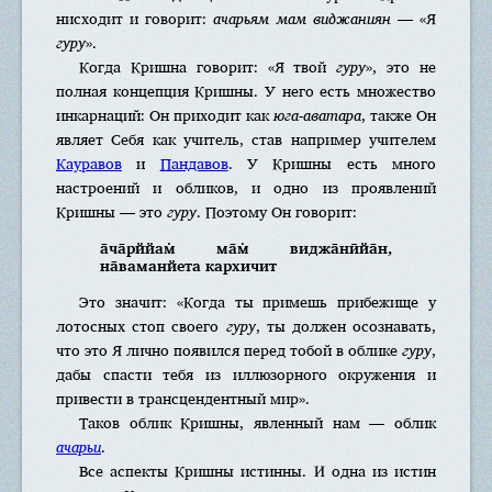
нисходит и говорит:
ачарьям мам виджаниян
— «Я
гуру
».
Когда Кришна говорит: «Я твой
гуру
», это не
полная концепция Кришны. У него есть множество
инкарнаций: Он приходит как
юга-аватара
, также Он
являет Себя как учитель, став например учителем
Кауравов
и
Пандавов
. У Кришны есть много
настроений и обликов, и одно из проявлений
Кришны — это
гуру
. Поэтому Он говорит:
а̄ча̄рййам̇ ма̄м̇ виджа̄нӣйа̄н,
на̄ваманйета кархичит
Это значит: «Когда ты примешь прибежище у
лотосных стоп своего
гуру
, ты должен осознавать,
что это Я лично появился перед тобой в облике
гуру
,
дабы спасти тебя из иллюзорного окружения и
привести в трансцендентный мир».
Таков облик Кришны, явленный нам — облик
ачарьи
.
Все аспекты Кришны истинны. И одна из истин