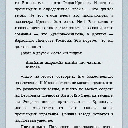
то Его форма — это Радха-Кришна. И это не
происходит в определенное время — это длится
вечно. Не то, чтобы вчера это происходило, а
позавчера Кришна был один. Нет! Все вечно и
трансцендентно, так как все живет в сознании, а это
сознание — это Кришна-сознание, а Кришна —
Верховная Личность Господа. Это первое, что мы
должны понять.
Также в другом месте мы видим:
йадйапи ашр̣джйа нитйа чич-чхакти-
вила̄са
Никто не может сотворить Его божественные
развлечения. И Кришна также не может сделать это.
Его развлечения вечны, и никто не может создать
их. Верховная Личность Бога и Его Энергия вечны, и
эта Энергия иногда притягивается к Кришне, а
иногда отделяется от Него. Однако когда
происходит отделение, Кришна всегда остается в
полном могуществе.
Преданный:
Последнее предложение очень