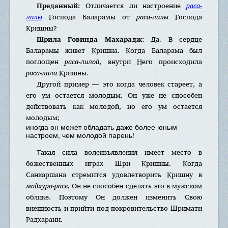
Преданный:
Отличается ли настроение
раса-
лилы
Господа Баларамы от
раса-лилы
Господа
Кришны?
Шрила Говинда Махарадж:
Да. В сердце
Баларамы живет Кришна. Когда Баларама был
поглощен
раса-лилой
, внутри Него происходила
раса-лила
Кришны.
Другой пример — это когда человек стареет, а
его ум остается молодым. Он уже не способен
действовать как молодой, но его ум остается
молодым;
иногда он может обладать даже более юным
настроем, чем молодой парень!
Такая сила волеизъявления имеет место в
божественных играх Шри Кришны. Когда
Санкаршана стремится удовлетворить Кришну в
мадхура-расе
, Он не способен сделать это в мужском
облике. Поэтому Он должен изменить Свою
внешность и прийти под покровительство Шримати
Радхарани.