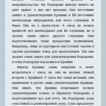
покровительство. Но Радхарани никому ничего не
дает прямо: у нее нет времени. Она постоянно
занята в удовлетворении Кришны и Ей постоянно
необходимы ингредиенты для этого служения. И
берет Она их у
ашта-сакхи
. А
сакхи
не только
приносят все необходимое для Ее служения, но и
делают также много другого служения. Они
подготавливают такие прекрасные подношения.
Например, лишь из картофеля они готовят тысячи и
тысячи различных блюд для предложения. Так они
делают очень много для удовлетворения Радхарани,
и этим Радхарани поклоняется Кришне.
Иногда Кришна очень капризен и хочет
встретиться с
сакхи
, но они не желают личной
встречи с Кришной. У
сакхи
нет таких желаний, они
принимают в расчет лишь удовлетворение Кришны.
Они знают, что Кришна испытывает полное
удовлетворение только со Шримати Радхарани, и
подготавливают все для этого. Но Радхарани, ради
счастливой и разнообразной
лилы
, Сама предлагает