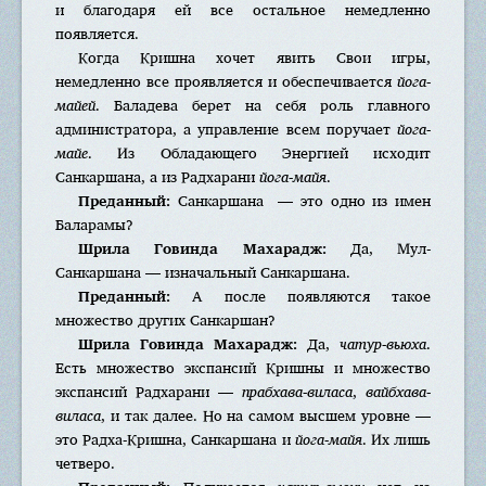
и благодаря ей все остальное немедленно
появляется.
Когда Кришна хочет явить Свои игры,
немедленно все проявляется и обеспечивается
йога-
майей
. Баладева берет на себя роль главного
администратора, а управление всем поручает
йога-
майе
. Из Обладающего Энергией исходит
Санкаршана, а из Радхарани
йога-майя
.
Преданный:
Санкаршана — это одно из имен
Баларамы?
Шрила Говинда Махарадж:
Да, Мул-
Санкаршана — изначальный Санкаршана.
Преданный:
А после появляются такое
множество других Санкаршан?
Шрила Говинда Махарадж:
Да,
чатур-вьюха
.
Есть множество экспансий Кришны и множество
экспансий Радхарани —
прабхава-виласа
,
вайбхава-
виласа
, и так далее. Но на самом высшем уровне —
это Радха-Кришна, Санкаршана и
йога-майя
. Их лишь
четверо.