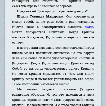
Радхарани; они счастливы, и Кришна также
счастлив играть с ними таким образом.
Преданный:
Там присутствует конкуренция?
Шрила Говинда Махарадж:
Они соревнуются
между собой, но не ради себя, а ради служения.
Иногда даже в благоприятных эмоциях,
бхаве
,
может прокрасться антитезис. Когда Кришна
покинул Вриндаван, Радхарани потеряла сознание
от горя.
В настроении завершенности экстатической игры
иногда может появиться антитезис, но это дарует
даже еще более сильное удовлетворение Кришне и
Радхарани. Когда Радхарани видит Кришну перед
Собой, то пытается удовлетворить одного Кришну.
Но когда Кришна скрывается от Нее, Она видит
Кришну везде и пытается удовлетворить Его везде.
Такое настроение называется
вираха
.
Мы можем увидеть положение Гурудева
различным образом, Но все это находится в
лиле
Кришны. «Кришна» значит Сила супружеской любви,
Высший Наслаждающийся. И с этого уровня Кришна