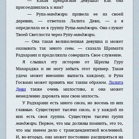
— Какая прекрасная девушка! Как она
присоединилась к нам?
— Рупа-
манджари
привела ее из своей
деревни, — ответила Лалита Деви, — а я
определила ее в группу Рупы-
манджари
. Она служит
Твоей Светлости через Рупу-
манджари
.
— Она такая великолепная девушка и может
оказывать так много
севы
. — сказала Шримати
Радхарани и продолжила совершать Свое служение.
Я слышал эту историю от Шрилы Гуру
Махараджа и не могу забыть этот пример. Такая
удача может внезапно выпасть каждому, и Рупа
Госвами может принять нас таким образом.
Лалита
Деви
также очень милостива, и она может
немедленно даровать нам свою милость.
У Радхарани есть много
сакхи
, но восемь из них
главные. Существуют тысячи
сакхи
, и у каждой из
них есть своя группа. Существую тысячи групп
манджари
. Первое, что мы должны помнить, это то,
что мы имеем дело с трансцендентной вселенной.
И, во-вторых, она может постоянно расширяться на