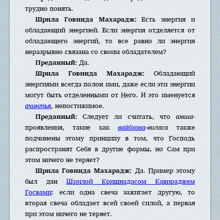
трудно понять.
Шрила Говинда Махарадж:
Есть энергия и
обладающий энергией. Если энергия отделяется от
обладающего энергий, то все равно ли энергия
неразрывно связана со своим обладателем?
Преданный:
Да.
Шрила Говинда Махарадж:
Обладающий
энергиями всегда полон ими, даже если эти энергии
могут быть отделенными от Него. И это именуется
ачинтья
, непостижимое.
Преданный:
Следует ли считать, что
амша
-
проявления, такие как
вайбхава
-виласа
также
подчинены этому принципу в том, что Господь
распространят Себя в другие формы, но Сам при
этом ничего не теряет?
Шрила Говинда Махарадж:
Да. Пример этому
был дан
Шрилой Кришнадасом Кавираджем
Госвами
: если одна свеча зажигает другую, то
вторая свеча обладает всей своей силой, а первая
при этом ничего не теряет.