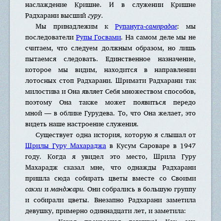
наслаждение Кришне. И в служении Кришне
Радхарани высший
гуру
.
Мы принадлежим к
Рупануга-
сампрадае
: мы
последователи
Рупы Госвами
. На самом деле мы не
считаем, что следуем должным образом, но лишь
пытаемся следовать. Единственное назначение,
которое мы видим, находится в направлении
лотосных стоп Радхарани. Шримати Радхарани так
милостива и Она являет Себя множеством способов,
поэтому Она также может появиться передо
мной — в облике Гурудева. То, что Она желает, это
видеть наше настроение служения.
Существует одна история, которую я слышал от
Шрилы Гуру Махараджа
в Кусум Сароваре в 1947
году. Когда я увидел это место, Шрила Гуру
Махарадж сказал мне, что однажды Радхарани
пришла сюда собирать цветы вместе со Своими
сакхи
и
манджари
. Они собрались в большую группу
и собирали цветы. Внезапно Радхарани заметила
девушку, примерно одиннадцати лет, и заметила: