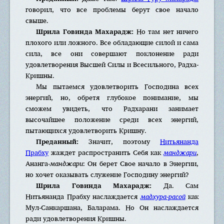
говорил, что все проблемы берут свое начало
свыше.
Шрила Говинда Махарадж:
Но там нет ничего
плохого или ложного. Все обладающие силой и сама
сила, все они совершают поклонение ради
удовлетворения Высшей Силы и Всесильного, Радха-
Кришны.
Мы пытаемся удовлетворить Господина всех
энергий, но, обретя глубокое понимание, мы
сможем увидеть, что Радхарани занимает
высочайшее положение среди всех энергий,
пытающихся удовлетворить Кришну.
Преданный:
Значит, поэтому
Нитьянанда
Прабху
жаждет распространить Себя как
манджари
,
Ананга-
манджари
: Он берет Свое начало в Энергии,
но хочет оказывать служение Господину энергий?
Шрила Говинда Махарадж:
Да. Сам
Нитьянанда Прабху наслаждается
мадхура-расой
как
Мул-Санкаршана, Баларама. Но Он наслаждается
ради удовлетворения Кришны.