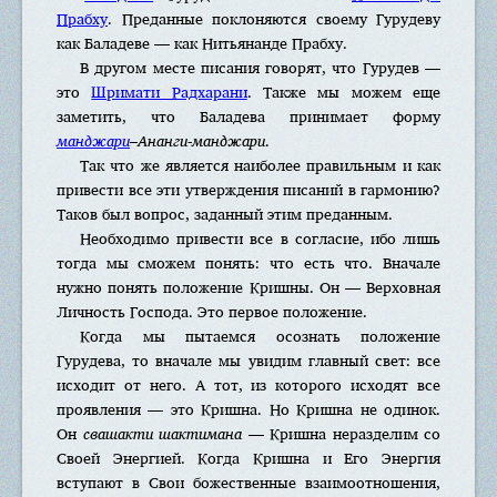
Прабху
. Преданные поклоняются своему Гурудеву
как Баладеве — как Нитьянанде Прабху.
В другом месте писания говорят, что Гурудев —
это
Шримати Радхарани
. Также мы можем еще
заметить, что Баладева принимает форму
манджари
–
Ананги-манджари
.
Так что же является наиболее правильным и как
привести все эти утверждения писаний в гармонию?
Таков был вопрос, заданный этим преданным.
Необходимо привести все в согласие, ибо лишь
тогда мы сможем понять: что есть что. Вначале
нужно понять положение Кришны. Он — Верховная
Личность Господа. Это первое положение.
Когда мы пытаемся осознать положение
Гурудева, то вначале мы увидим главный свет: все
исходит от него. А тот, из которого исходят все
проявления — это Кришна. Но Кришна не одинок.
Он
свашакти шактимана
— Кришна неразделим со
Своей Энергией. Когда Кришна и Его Энергия
вступают в Свои божественные взаимоотношения,