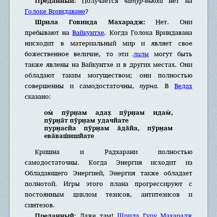
Преданный:
Получается
чатур-вьюхи
нет на
Голоке Вриндаване
?
Шрила Говинда Махарадж:
Нет. Они
пребывают на
Вайкунтхе
. Когда Голока Вриндавана
нисходит в материальный мир и являет свое
божественное величие, то эти
лилы
могут быть
также явлены на Вайкунтхе и в других местах. Они
обладают таким могуществом; они полностью
совершенны и самодостаточны,
пурна
. В
Ведах
сказано:
ом̇ пӯрн̣ам адах̣ пӯрн̣ам идам̇,
пӯрн̣а̄т пӯрн̣ам удачйате
пурн̣асйа пӯрн̣ам а̄да̄йа, пӯрн̣ам
ева̄ваш́ишйате
Кришна и Радхарани полностью
самодостаточны. Когда Энергия исходит из
Обладающего Энергией, Энергия также обладает
полнотой. Игры этого плана прогрессируют с
постоянным циклом тезисов, антитезисов и
синтезов.
Преданный:
Даже там!
Шрила Гуру Махарадж