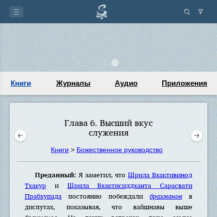
Книги
Журналы
Аудио
Приложения
Глава 6. Высший вкус
служения
Книги
>
Божественное руководство
Преданный:
Я заметил, что
Шрила Бхактивинод
Тхакур
и
Шрила Бхактисиддханта Сарасвати
Прабхупада
постоянно побеждали
брахманов
в
диспутах, показывая, что вайшнавы выше