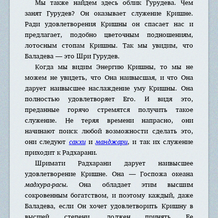
Мы также найдем здесь облик Гурудева. Чем
занят Гурудев? Он оказывает служение Кришне.
Ради удовлетворения Кришны он спасает нас и
предлагает, подобно цветочным подношениям,
лотосным стопам Кришны. Так мы увидим, что
Баладева — это Шри Гурудев.
Когда мы видим Энергию Кришны, то мы не
можем не увидеть, что Она наивысшая, и что Она
дарует наивысшее наслаждение уму Кришны. Она
полностью удовлетворяет Его. И видя это,
преданные горячо стремятся получить такое
служение. Не теряя времени напрасно, они
начинают поиск любой возможности сделать это,
они следуют
сакхи
и
манджари
, и так их служение
приходит к Радхарани.
Шримати Радхарани дарует наивысшее
удовлетворение Кришне. Она — Госпожа океана
мадхура-расы
. Она обладает этим высшим
сокровенным богатством, и поэтому каждый, даже
Баладева, если Он хочет удовлетворить Кришну в
высшей степени, должен принять Ее