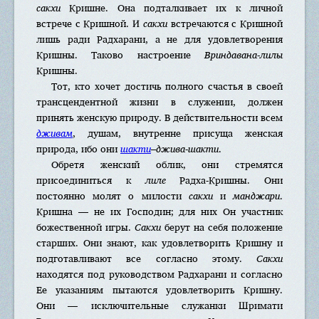
сакхи
Кришне. Она подталкивает их к личной
встрече с Кришной. И
сакхи
встречаются с Кришной
лишь ради Радхарани, а не для удовлетворения
Кришны. Таково настроение
Вриндавана-лилы
Кришны.
Тот, кто хочет достичь полного счастья в своей
трансцендентной жизни в служении, должен
принять женскую природу. В действительности всем
дживам
, душам, внутренне присуща женская
природа, ибо они
шакти
–джива-шакти
.
Обретя женский облик, они стремятся
присоединиться к
лиле
Радха-Кришны. Они
постоянно молят о милости
сакхи
и
манджари
.
Кришна — не их Господин; для них Он участник
божественной игры.
Сакхи
берут на себя положение
старших. Они знают, как удовлетворить Кришну и
подготавливают все согласно этому.
Сакхи
находятся под руководством Радхарани и согласно
Ее указаниям пытаются удовлетворить Кришну.
Они — исключительные служанки Шримати