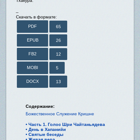
Тхакура.
_
Скачать в формате:
PDF
65
EPUB
26
FB2
12
MOBI
5
DOCX
13
Содержание:
Божественное Служение Кришне
Часть 1. Голос Шри Чайтаньядева
День в Хапанийи
Святые беседы
Живая вера