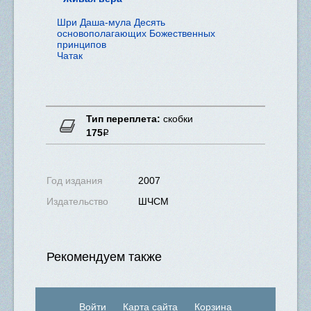
Шри Даша-мула Десять
основополагающих Божественных
принципов
Чатак
Тип переплета:
скобки
175
Р
Нет в наличии
Год издания
2007
Издательство
ШЧСМ
Рекомендуем также
Войти
Карта сайта
Корзина