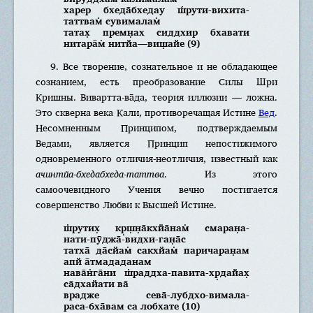
харер бхеда̄бхедау ш́рути-вихита-
таттвам̇ сувималам̇
татах̣ премн̣ах сиддхир бхавати
нитара̄м̇ нитйа—виш̣айе (9)
9. Все творение, сознательное и не обладающее
сознанием, есть преобразование Силы Шри
Кришны. Вивартта-ва̄да, теория иллюзии — ложна.
Это скверна века Кали, противоречащая Истине
Вед
.
Несомненным Принципом, подтверждаемым
Ведами, является Принцип непостижимого
одновременного отличия-неотличия, известный как
ачинтйа-бхедабхеда-таттва
. Из этого
самоочевидного Учения вечно постигается
совершенство Любви к Высшей Истине.
ш̇рутих̣ кр̣ш̣н̣а̄кхйа̄нам̇ смаран̣а-
нати-пӯджа̄-видхи-ган̣а̄с
татха̄ да̄сйам̇ сакхйам̇ паричаран̣ам
апй а̄тмададанам
нава̄н̇га̄ни ш̇раддха-павита-хр̣дайах̣
са̄дхайати ва̄
врадже сева̄-лубдхо-вимала-
раса-6ха̄вам са лобхате (10)