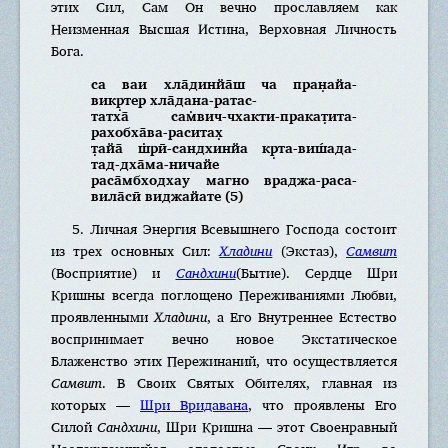
этих Сил, Сам Он вечно прославляем как
Неизменная Высшая Истина, Верховная Личность
Бога.
са ваи хла̄динйа̄ш ча пран̣айа-
викр̣тер хла̄дана-ратас-
татха̄ сам̇вич-чхакти-пракат̣ита-
рахобха̄ва-раситах̣
т̣айа̄ ш̇рӣ-сандхинйа кр̣та-виш́ада-
тад-дха̄ма-ничайе
раса̄мбходхау магно враджа-раса-
вила̄сӣ виджайате (5)
5. Личная Энергия Всевышнего Господа состоит
из трех основных Сил:
Хладини
(Экстаз),
Самвит
(Восприятие) и
Сандхини
(Бытие). Сердце Шри
Кришны всегда поглощено Переживаниями Любви,
проявленными
Хладини
, а Его Внутреннее Естество
воспринимает вечно новое Экстатическое
Блаженство этих Пережинаний, что осуществляется
Самвит
. В Своих Святых Обителях, главная из
которых —
Шри Вридавана
, что проявлены Его
Силой
Сандхини
, Шри Кришна — этот Своенравный