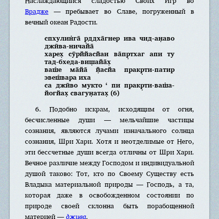
Наслаждающийся сладостью Своих Игр во
Врадже
— пребывает во Славе, погруженный в
вечный океан Радости.
спхулин̇га̄ р̣ддха̄гнер ива чид-ан̣аво
джӣва-ничайа̄
харех̣ сӯрййасйаи ва̄пр̣тхаг апи ту
тад-бхеда-виш̣айа̄х̣
ваш́е ма̄йа̄ й̣асйа пракр̣ти-патир
эвеш́вара иха
са джӣво мукто ‘ пи пракр̣ти-ваш̇а-
йогйах̣ свагун̣атах̣ (6)
6. Подобно искрам, исходящим от огня,
бесчисленные души — мельчайшие частицы
сознания, являются лучами изначального солнца
сознания, Шри Хари. Хотя и неотделимые от Него,
эти бессчетные души всегда отличны от Шри Хари.
Вечное различие между Господом и индивидуальной
душой таково: Тот, кто по Своему Существу есть
Владыка материальной природы — Господь, а та,
которая даже в освобожденном состоянии по
природе своей склонна быть порабощенной
материей —
джива
.