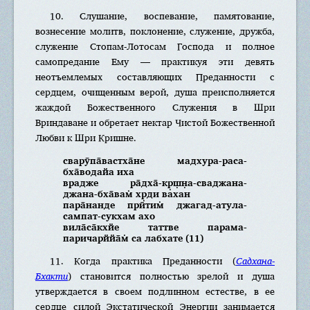
10. Слушание, воспевание, памятование,
вознесение молитв, поклонение, служение, дружба,
служение Стопам-Лотосам Господа и полное
самопредание Ему — практикуя эти девять
неотъемлемых составляющих Преданности с
сердцем, очищенным верой, душа преисполняется
жаждой Божественного Служения в Шри
Вриндаване и обретает нектар Чистой Божественной
Любви к Шри Кришне.
сварӯпа̄вастха̄не мадхура-раса-
бха̄водайа иха
врадже ра̄дха̄-кр̣ш̣н̣а-сваджана-
джана-бха̄вам̇ хр̣ди вахан
пара̄нанде прӣтим̇ джагад-атула-
сампат-сукхам ахо
вила̄са̄кхйе таттве парама-
паричарййа̄м̇ са лабхате (11)
11. Когда практика Преданности (
Садхана-
Бхакти
) становится полностью зрелой и душа
утверждается в своем подлинном естестве, в ее
сердце силой Экстатической Энергии занимается