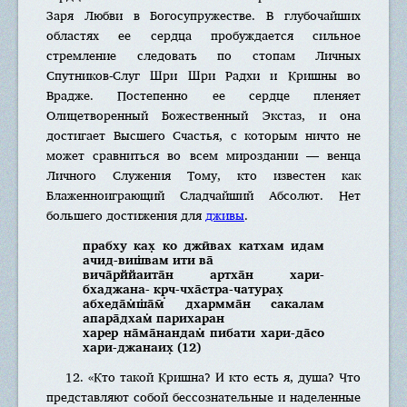
Заря Любви в Богосупружестве. В глубочайших
областях ее сердца пробуждается сильное
стремление следовать по стопам Личных
Спутников-Слуг Шри Шри Радхи и Кришны во
Врадже. Постепенно ее сердце пленяет
Олицетворенный Божественный Экстаз, и она
достигает Высшего Счастья, с которым ничто не
может сравниться во всем мироздании — венца
Личного Служения Тому, кто известен как
Блаженноиграющий Сладчайший Абсолют. Нет
большего достижения для
дживы
.
прабху ках̣ ко джӣвах катхам идам
ачид-виш̇вам ити ва̄
вича̄рййаита̄н артха̄н хари-
бхаджана- кр̣ч-чха̄стра-чатурах̣
абхеда̄м̇ш̇а̄м̄ дхармма̄н сакалам
апара̄дхам̇ парихаран
харер на̄ма̄нандам̇ пибати хари-да̄со
хари-джанаих̣ (12)
12. «Кто такой Кришна? И кто есть я, душа? Что
представляют собой бессознательные и наделенные