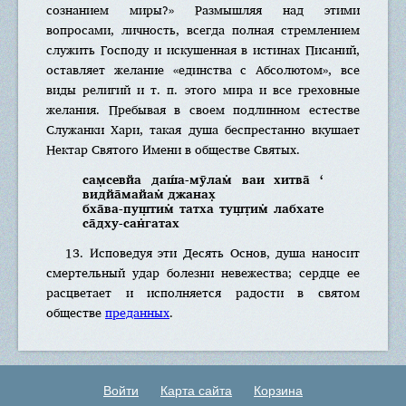
сознанием миры?» Размышляя над этими
вопросами, личность, всегда полная стремлением
служить Господу и искушенная в истинах Писаний,
оставляет желание «единства с Абсолютом», все
виды религий и т. п. этого мира и все греховные
желания. Пребывая в своем подлинном естестве
Служанки Хари, такая душа беспрестанно вкушает
Нектар Святого Имени в обществе Святых.
сам̣севйа даш́а-мӯлам̇ ваи хитва̄ ‘
видйа̄майам̇ джанах̣
бха̄ва-пуш̣тим̇ татха туш̣т̣им̇ лабхате
са̄дху-сан̇гатах
13. Исповедуя эти Десять Основ, душа наносит
смертельный удар болезни невежества; сердце ее
расцветает и исполняется радости в святом
обществе
преданных
.
Войти
Карта сайта
Корзина