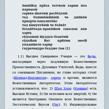
а̄мна̄йах̣ пра̄ха таттвам̇ харим иха
парамам̇
сарвва-ш̇актим̇ раса̄бдхим̇
тад бхинна̄м̇ш́а̄м̇ш̇ ча джӣва̄н
пракр̣ти-кавалита̄м̇с
тад вимукта̄м̇ш́ ча бха̄ва̄т
бхеда̄бхеда-прака̄ш́ам̇ сакалам апи
харех̣
са̄дханам̇ ш̇уддха-бхактим̇
са̄дхйам̇ йат прӣтим эветй
упадиш̇ати харир
гаурачандро бхадже там (1)
1.1) Высшее Священное Учение — это
Веды
,
нисходящие через подлинную Божественную
Преемственность Духовных Учителей. Веды, вместе
со смежными Писаниями, во главе которых стоят
«
Шримад-Бхагаватам
»,
смр̣ти
и прочие, являются
Божественным Авторитетом. Этим Авторитетом
устанавливается, что: 2)
Шри Хари
(
Кришна
) есть
Высшая Истина; 3) Он исполнен всех энергий; 4) Он
является Нектарным Океаном всех Божественных
Экстатических Вкусов (
Рас
); 5) Индивидуальные