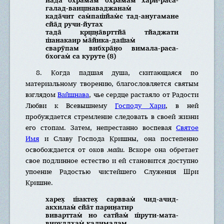
галад-ваиш̣наваджанам̇
када̄чит сам̇паш̇йам̇с тад-анугамане
сйа̄д ручи-йутах
тада̄ кр̣ш̣н̣а̄врттйа̄ тйаджати
ш̇анакаир ма̄йика-даш̄ам̇
сварӯпам вибхра̄н̣о вимала-раса-
бхогам̇ са куруте (8)
8. Когда падшая душа, скитающаяся по
материальному творению, благословляется святым
взглядом
Вайшнава
, чье сердце растаяло от Радости
Любви к Всевышнему
Господу Хари
, в ней
пробуждается стремление следовать в своей жизни
его стопам. Затем, непрестанно воспевая
Святое
Имя
и Славу Господа Кришны, она постепенно
освобождается от оков
майи
. Вскоре она обретает
свое подлинное естество и ей становится доступно
упоение Радостью чистейшего Служения Шри
Кришне.
харех̣ ш́актех̣ сарввам̇ чид-ачид-
акхилам̇ сйа̄т парин̣атир
виварттам̇ но сатйам̇ ш́рути-мата-
вируддхам̇ калималам