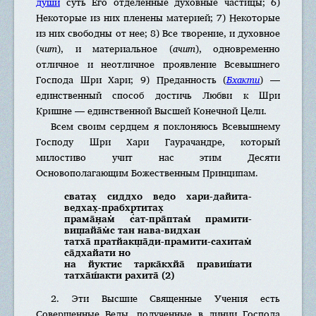
души
суть Его отделенные духовные частицы; 6)
Некоторые из них пленены материей; 7) Некоторые
из них свободны от нее; 8) Все творение, и духовное
(
чит
), и материальное (
ачит
), одновременно
отличное и неотличное проявление Всевышнего
Господа Шри Хари; 9) Преданность (
Бхакти
) —
единственный способ достичь Любви к Шри
Кришне — единственной Высшей Конечной Цели.
Всем своим сердцем я поклоняюсь Всевышнему
Господу Шри Хари Гаурачандре, который
милостиво учит нас этим Десяти
Основополагающим Божественным Принципам.
сватах̣ сиддхо ведо хари-дайита-
ведхах̣-прабхр̣титах̣
прама̄н̣ам̇ сат-пра̄птам̇ прамити-
виш̣айа̄м̇с тан нава-видхан
татха̄ пратйакш̣а̄ди-прамити-сахитам̇
са̄дхайати но
на йуктис тарка̄кхйа̄ правиш́ати
татха̄ш́акти рахита̄ (2)
2. Эти Высшие Священные Учения есть
Совершенные Веды, полученные в линии Господа