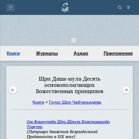
Книги
Журналы
Аудио
Приложения
Шри Даша-мула Десять
основополагающих
Божественных принципов
Книги
>
Голос Шри Чайтаньядева
Ом Вишнупада Шри Шрила Бхактивинода
Тхакура
(Патриарх движения Безраздельной
Преданности в XIX веке)