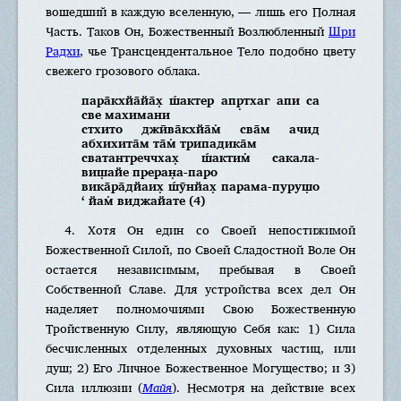
вошедший в каждую вселенную, — лишь его Полная
Часть. Таков Он, Божественный Возлюбленный
Шри
Радхи
, чье Трансцендентальное Тело подобно цвету
свежего грозового облака.
пара̄кхйа̄йа̄х̣ ш́актер апр̣тхаг апи са
све махимани
стхито джӣва̄кхйа̄м̇ сва̄м ачид
абхихита̄м та̄м̇ трипадика̄м
сватантреччхах̣ ш́актим̇ сакала-
виш̣айе преран̣а-паро
вика̄ра̄дйаих̣ ш́ӯнйах̣ парама-пуруш̣о
‘ йам̇ виджайате (4)
4. Хотя Он един со Своей непостижимой
Божественной Силой, по Своей Сладостной Воле Он
остается независимым, пребывая в Своей
Собственной Славе. Для устройства всех дел Он
наделяет полномочиями Свою Божественную
Тройственную Силу, являющую Себя как: 1) Сила
бесчисленных отделенных духовных частиц, или
душ; 2) Его Личное Божественное Могущество; и 3)
Сила иллюзии (
Майя
). Несмотря на действие всех