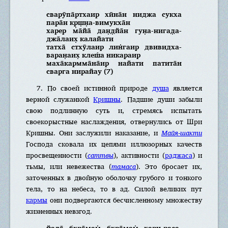
сварӯпа̄ртхаир хӣна̄н ниджа сукха
пара̄н кр̣ш̣н̣а-вимукха̄н
харер ма̄йа̄ дан̣д̣йа̄н гун̣а-нигад̣а-
джа̄лаих̣ калайати
татха̄ стхӯлаир лин̇гаир двивидха-
варан̣аих̣ клеш́а никараир
маха̄кармма̄на̄иp найати патита̄н
сварга нирайау (7)
7. По своей истинной природе
душа
является
верной служанкой
Кришны
. Падшие души забыли
свою подлинную суть и, стремясь испытать
своекорыстные наслаждения, отвернулись от Шри
Кришны. Они заслужили наказание, и
Майя-шакти
Господа сковала их цепями иллюзорных качеств
просвещенности (
саттвы
), активности (
раджаса
) и
тьмы, или невежества (
тамаса
). Это бросает их,
заточенных в двойную оболочку грубого и тонкого
тела, то на небеса, то в ад. Силой великих пут
кармы
они подвергаются бесчисленному множеству
жизненных невзгод.
йада̄ бхра̄мам̇ бхра̄мам̇ хари-раса-