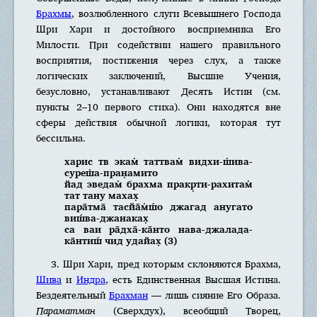
Брахмы
, возлюбленного слуги Всевышнего Господа
Шри Хари и достойного восприемника Его
Милости. При содействии нашего правильного
восприятия, постижения через слух, а также
логических заключений, Высшие Учения,
безусловно, устанавливают Десять Истин (см.
пункты 2–10 первого стиха). Они находятся вне
сферы действия обычной логики, которая тут
бессильна.
харис тв экам̇ таттвам̇ видхи-ш̇ива-
суреш̇а-пран̣амито
йад эведам̇ брахма пракр̣ти-рахитам̇
тат тану махах̣
пара̄тма̄ тасйа̄м̇ш́о джагад анугато
виш́ва-джанаках̣
са ваи ра̄дха̄-ка̄нто нава-джалада-
ка̄нтиш́ чид удайах̣ (3)
3. Шри Хари, пред которым склоняются Брахма,
Шива
и
Индра
, есть Единственная Высшая Истина.
Бездеятельный
Брахман
— лишь сияние Его Образа.
Параматман
(Сверхдух), всеобщий Творец,