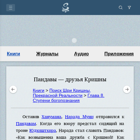
Книги
Журналы
Аудио
Приложения
Пандавы — друзья Кришны
Книги
>
Поиск Шри Кришны,
Прекрасной Реальности
>
Глава 8.
Ступени богопознания
Оставив
Ханумана
,
Нарада Муни
отправился к
Пандавам
. Когда его взору предстал сидящий на
троне
Юдхиштхира
, Нарада стал славить Пандавов:
«Как возвышенна ваша дружба с Кришной! Как