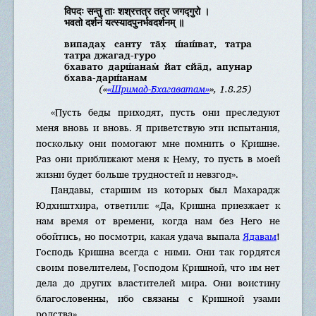
विपदः सन्तु ताः शश्रत्तत्र तत्र जगद्गुरो ।
भवतो दर्शनं यत्स्यादपुनर्भवदर्शनम् ॥
випадах̣ санту та̄х̣ ш́аш́ват, татра
татра джагад-гуро
бхавато дарш́анам̇ йат сйа̄д, апунар
бхава-дарш́анам
(«
«Шримад-Бхагаватам»
», 1.8.25)
«Пусть беды приходят, пусть они преследуют
меня вновь и вновь. Я приветствую эти испытания,
поскольку они помогают мне помнить о Кришне.
Раз они приближают меня к Нему, то пусть в моей
жизни будет больше трудностей и невзгод».
Пандавы, старшим из которых был Махарадж
Юдхиштхира, ответили: «Да, Кришна приезжает к
нам время от времени, когда нам без Него не
обойтись, но посмотри, какая удача выпала
Ядавам
!
Господь Кришна всегда с ними. Они так гордятся
своим повелителем, Господом Кришной, что им нет
дела до других властителей мира. Они воистину
благословенны, ибо связаны с Кришной узами
родства».