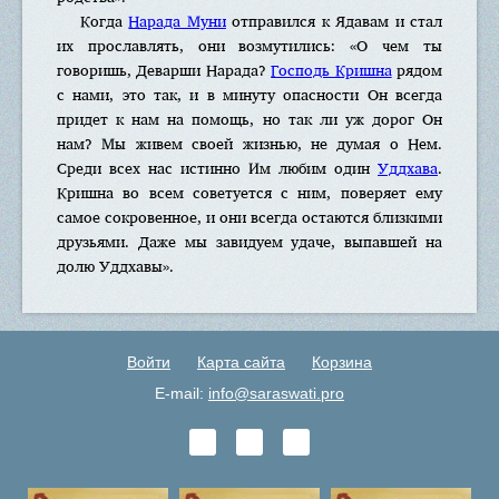
Когда
Нарада Муни
отправился к Ядавам и стал
их прославлять, они возмутились: «О чем ты
говоришь, Деварши Нарада?
Господь Кришна
рядом
с нами, это так, и в минуту опасности Он всегда
придет к нам на помощь, но так ли уж дорог Он
нам? Мы живем своей жизнью, не думая о Нем.
Среди всех нас истинно Им любим один
Уддхава
.
Кришна во всем советуется с ним, поверяет ему
самое сокровенное, и они всегда остаются близкими
друзьями. Даже мы завидуем удаче, выпавшей на
долю Уддхавы».
Войти
Карта сайта
Корзина
E-mail:
info@saraswati.pro