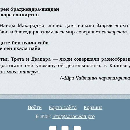
карен браджендра-нандан
 каре сан̇кӣртан
 Нанды Махараджа, лично дает начало
дхарме
эпохи 
бви, и благодаря этому весь мир совершает
санкиртан
».
̄дите йеи пхала хайа
ме сеи пхала па̄йа
ья, Трета и Двапара — люди совершали разнообразн
достигали они упомянутой деятельностью, в Кали-югу
шна
маха-мантру
».
(«Шри Чайтанья-чаритамрита»
Войти
Карта сайта
Корзина
E-mail:
info@saraswati.pro