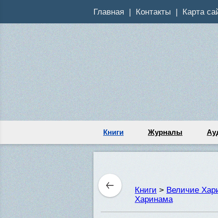
Главная
Контакты
Карта са
Книги
Журналы
Ау
Книги
>
Величие Хари
Харинама