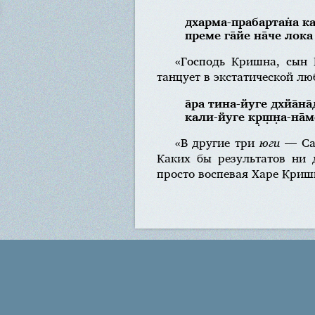
дхарма-прабартан̇а 
преме га̄йе на̄че лока
«Господь Кришна, сын
танцует в экстатической лю
а̄ра тина-йуге дхйа̄на
кали-йуге кр̣ш̣н̣а-на̄
«В другие три
юги
— Сат
Каких бы результатов ни 
просто воспевая Харе Кри