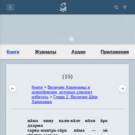
Книги
Журналы
Аудио
Приложения
(15)
Книги
>
Величие Харинамы и
оскорбления, которых следует
избегать
>
Глава 2. Величие Шри
Харинама
на̄ма вину кали-ка̄ле на̄хи а̄ра
дхарма
сарва-мантра-са̄ра на̄ма — эи
ш́а̄стра-марма