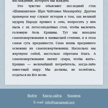
наслаждение, которого мы жаждем.
Это чувство объясняет последний стих
«Шикшаштаки» Шри Чайтаньи Махапрабху. Другим
примером ему служит история о том, как великий
мудрец Нарада пришел к
гопи
, попросить у них
пыль с их лотосоподобных стоп, чтобы вылечить
головную боль Кришны. Тут мы находим
самопожертвование в наивысшей степени, и в этом
самая суть преданности. Сама жизнь преданного
основана на самопожертвовании. Насколько мы
жертвуем собой, настолько обретаем блага. А
самопожертвование значит «умри, чтобы жить».
Кришна — величайший потребитель, когда-либо
известный миру. Мы должны, не колеблясь,
отдаться на Его волю.
Войти
Карта сайта
Корзина
E-mail:
info@saraswati.pro