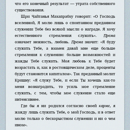
что его конечный результат — утрата собственного
существования.
Шри Чайтанья Махапрабху говорит: «О Господь
вселенной, Я молю лишь о спонтанном преданном
служении Тебе без всякой мысли о награде. Я хочу
естественного стремления служить».
Према
означает нежность, любовь.
Према
значит: «Я буду
служить Тебе, а взамен давай мне еще больше
стремления к служению: больше возможностей и
жажды Тебе служить. Моя любовь к Тебе будет
возрастать и, как в ростовщическом деле, проценты
будут становится капиталом». Так преданный молит
Кришну: «Я служу Тебе, и если Ты хочешь как-то
меня вознаградить, то усиль мое стремление
служить, с тем, чтобы мое служение стало еще
интенсивнее.
Где бы я ни родился согласно своей
карме
, я
жажду лишь служить Тебе, о мой Господь, и в ответ
молю только о бескорыстном служении и ни о чем
ином».