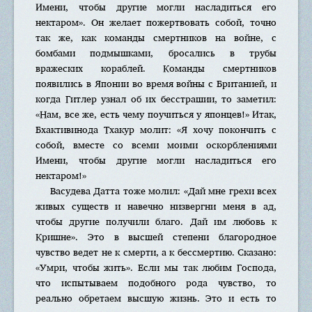
Имени, чтобы другие могли насладиться его
нектаром». Он желает пожертвовать собой, точно
так же, как команды смертников на войне, с
бомбами подмышками, бросались в трубы
вражеских кораблей. Команды смертников
появились в Японии во время войны с Британией, и
когда Гитлер узнал об их бесстрашии, то заметил:
«Нам, все же, есть чему поучиться у японцев!» Итак,
Бхактивинода Тхакур молит: «Я хочу покончить с
собой, вместе со всеми моими оскорблениями
Имени, чтобы другие могли насладиться его
нектаром!»
Вaсудeвa Датта тоже молил: «Дай мне грехи всех
живых существ и навечно низвергни меня в ад,
чтобы другие получили благо. Дай им любовь к
Кришне». Это в высшей степени благородное
чувство ведет не к смерти, а к бессмертию. Сказано:
«Умри, чтобы жить». Если мы так любим Господа,
что испытываем подобного рода чувство, то
реально обретаем высшую жизнь. Это и есть то