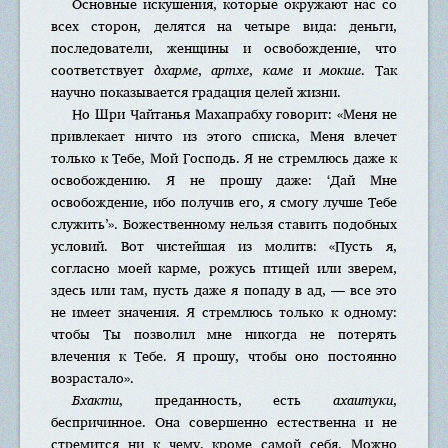
Основные искушения, которые окружают нас со
всех сторон, делятся на четыре вида: деньги,
последователи, женщины и освобождение, что
соответствует
дхарме
,
aртхе
,
кaме
и
мокше
. Так
научно показывается градация целей жизни.
Но Шри Чайтанья Махапрабху говорит: «Меня не
привлекает ничто из этого списка, Меня влечет
только к Тебе, Мой Господь. Я не стремлюсь даже к
освобождению. Я не прошу даже: ‘Дай Мне
освобождение, ибо получив его, я смогу лучше Тебе
служить’». Божественному нельзя ставить подобных
условий. Вот чистейшая из молитв: «Пусть я,
согласно моей карме, рожусь птицей или зверем,
здесь или там, пусть даже я попаду в ад, — все это
не имеет значения. Я стремлюсь только к одному:
чтобы Ты позволил мне никогда не потерять
влечения к Тебе. Я прошу, чтобы оно постоянно
возрастало».
Бхакти
, преданность, есть
aхаитуки
,
беспричинное. Она совершенно естественна и не
стремится ни к чему, кроме самой себя. Можно