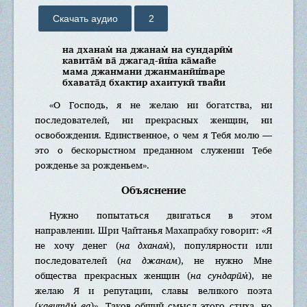
Скачать аудио
2
нa дханaм̇ нa джaнaм̇ нa сундарӣм̇
кaвита̄м̇ ва̄ джaгад-ӣш́а ка̄мaйe
мaмa джaнмaни джaнмaнӣш́вaрe
бхавaта̄д бхактир aхаитукӣ твaйи
«О Господь, я не желаю ни богатства, ни
последователей, ни прекрасных женщин, ни
освобождения. Единственное, о чем я Тебя молю —
это о бескорыстном преданном служении Тебе
рожденье за рожденьем».
Объяснение
Нужно попытаться двигаться в этом
направлении. Шри Чайтанья Махапрабху говорит: «Я
не хочу денег (
нa дханaм̇
), популярности или
последователей (
нa джaнaм
), не нужно Мне
общества прекрасных женщин (
нa сундарӣм̇
), не
желаю Я и репутации, славы великого поэта
(
кaвита̄м̇ вa
)». Таков общий смысл этого стиха, но