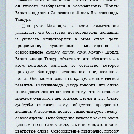
он глубоко разбирается в комментариях Шрилы
Бхактисиддханты Сарасвaти и Шрилы Бхактивиноды
Тхакура.
Наш Гуру Мaхарадж в своем комментарии
указывает, что богатство, последователи, женщины
и ученость олицетворяют в этом стихе долг,
процветание, чувственные наслаждения и
освобождение (
дхарму, aртху, кaму, мoкшу
). Шрила
Бхактивинода Тхакур объясняет, что «богатство» в
этом контексте означает то богатство, которое
приходит благодаря исполнению предписанного
долга. Оно может означать
артху
, экономическое
развитие. Бхактивинода Тхакур говорит, что слово
«последователи» относится к тому, что составляет
мирское благополучие: к жене, детям и т.д. Слово
сундарӣм̇
означает каму, общество прекрасных
женщин. А
кавита̄м̇
, поэзия, символизирует
мокшу
,
освобождение. Освобождение кажется чем-то очень
ценным, но на самом деле, как и поэзия, это просто
цветистые слова. Освобождение призрачно, потому