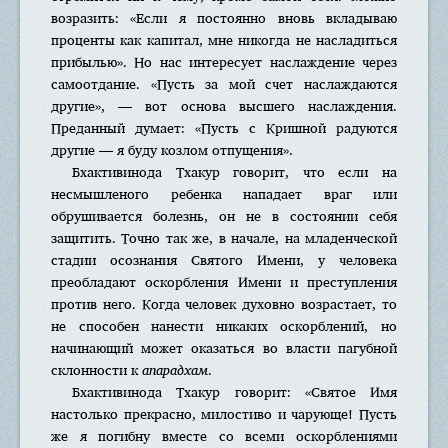
возразить: «Если я постоянно вновь вкладываю
проценты как капитал, мне никогда не насладиться
прибылью». Но нас интересует наслаждение через
самоотдание. «Пусть за мой счет наслаждаются
другие», — вот основа высшего наслаждения.
Преданный думает: «Пусть с Кришной радуются
другие — я буду козлом отпущения».
Бхактивинода Тхакур говорит, что если на
несмышленого ребенка нападает враг или
обрушивается болезнь, он не в состоянии себя
защитить. Точно так же, в начале, на младенческой
стадии осознания Святого Имени, у человека
преобладают оскорбления Имени и преступления
против него. Когда человек духовно возрастает, то
не способен нанести никаких оскорблений, но
начинающий может оказаться во власти пагубной
склонности к
апарадхам
.
Бхактивинода Тхакур говорит: «Святое Имя
настолько прекрасно, милостиво и чарующе! Пусть
же я погибну вместе со всеми оскорблениями