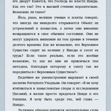
его двору? Кажется, что Господь во власти Нанды.
Как это так? Это в высшей степени поразительно.
Возможно ли такое?
Йоги
,
риши
, великие ученые и аскеты говорят,
что иногда им ненадолго открывается Объект их
устремлений и помыслов, а затем они внезапно
возвращаются в свое обычное состояние. Они не
могут удержать внимание на том уровне в течение
долгого времени. Как же возможно, что Верховное
Существо сидит на коленях у Яшоды и сосет ее
грудь? Если такое реально, если это вообще
возможно, то как же мне не привлечься тем
методом, благодаря которому я смогу так же
породниться с Верховным Существом?»
Подобное же умонастроение выражает в своей
молитве Рагхупати Упадхьяя. Он говорит: «Я не хочу
втягиваться в замысловатые споры и исследования
Писаний, я желаю просто предаться Нанде и его
близким. Я хочу быть среди тех, чей глава —
Нанда».
Должным образом напрягая материальные силы