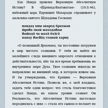
Как Нанда привлек Верховную Абсолютную
Истину? В «Шримад-Бхагаватам» (10.8.46),
набожный царь Парикшит Махарадж спрашивает у
мальчика-святого Шукaдeвы Гoсвaми:
нaндах̣ ким aкaрoд брахмaн
ш́рeйа эвaм̇ мaходайам
йаш́oда̄ чa мaха̄-бха̄га̄
папау йасйа̄х̣ станaм̇ харих̣
«O познавший
Брахмaна
, ты постоянно погружен
в мир чистого сознания. У тебя не найти ни
малейшего следа внешнего мирского отношения к
действительности, ибо ты все время пребываешь во
внутреннем мире Духа. Твое сознание никогда не
направлено на внешний мир, в котором живем мы.
И ты утверждаешь, что Кришна — Верховная
Абсолютная Истина. Позволь же, о мой владыка,
задать тебе один вопрос: что столь благочестивое
сделал Нанда, на каком уровне сознает Он
Реальность, что Абсолютная Истина настолько
породнилась с ним — стала его сыном и ползает по