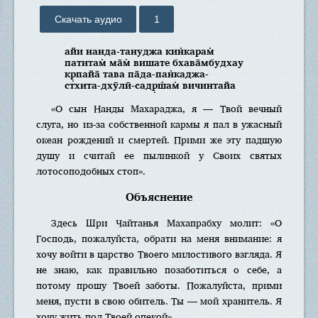
Скачать аудио
1
aйи нaнда-тануджa кин̇кaрам̇
патитам̇ ма̄м̇ вишатe бхава̄мбудхау
кр̣пайа̄ тавa па̄да-пан̇кaджa-
стхита-дхӯлӣ-садр̣ш́ам̇ вичинтайа
«O сын Нaнды Махараджa, я — Твой вечный
слуга, но из-за собственной кармы я пал в ужасный
океан рождений и смертей. Прими же эту падшую
душу и считай ее пылинкой у Своих святых
лотосоподобных стоп».
Объяснение
Здесь Шри Чайтанья Махапрабху молит: «О
Господь, пожалуйста, обрати на меня внимание: я
хочу войти в царство Твоего милостивого взгляда. Я
не знаю, как правильно позаботиться о себе, а
потому прошу Твоей заботы. Пожалуйста, прими
меня, пусти в свою обитель. Ты — мой хранитель. Я
хочу жить под Твоей опекой».