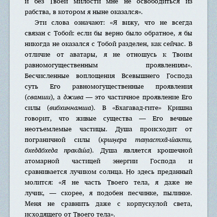
и без Твоей милости мне не освободиться из
рабства, в котором я ныне оказался».
Эти слова означают: «Я вижу, что не всегда
связан с Тобой: если бы верно было обратное, я бы
никогда не оказался с Тобой разделен, как сейчас. В
отличие от аватары, я не отношусь к Твоим
равномогущественным проявлениям».
Бесчисленные воплощения Всевышнего Господа
суть Его равномогущественные проявления
(
свамши
), а
джива
— это частичное проявление Его
силы (
вибхиннамша
). В «Бхагавад-гите» Кришна
говорит, что живые существа — Его вечные
неотъемлемые частицы. Душа происходит от
пограничной силы (
кр̣шн̣eра тат̣астха̄-ш́акти,
бхeда̄бхeда прака̄ш́а
). Душа является крошечной
атомарной частицей энергии Господа и
сравнивается лучиком солнца. Но здесь преданный
молится: «Я не часть Твоего тела, я даже не
лучик, — скорее, я подобен песчинке, пылинке.
Меня не сравнить даже с корпускулой света,
исходящего от Твоего тела».