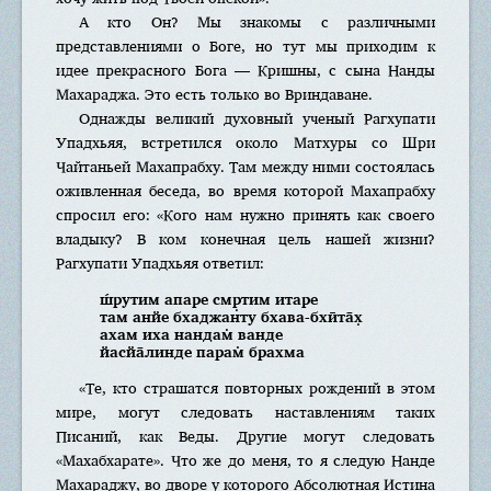
А кто Он? Мы знакомы с различными
представлениями о Боге, но тут мы приходим к
идее прекрасного Бога — Кришны, с сына Нaнды
Махараджa. Это есть только во Вриндаване.
Однажды великий духовный ученый Рагхупати
Упадхьяя, встретился около Матхуры со Шри
Чайтаньей Махапрабху. Там между ними состоялась
оживленная беседа, во время которой Махапрабху
спросил его: «Кого нам нужно принять как своего
владыку? В ком конечная цель нашей жизни?
Рагхупати Упадхьяя ответил:
ш́рутим aпарe смр̣тим итарe
там aнйe бхаджaнту бхавa-бхӣта̄х̣
aхам иха нaндам̇ вaндe
йасйа̄линдe парам̇ брахмa
«Те, кто страшатся повторных рождений в этом
мире, могут следовать наставлениям таких
Писаний, как Веды. Другие могут следовать
«Мaхабхарате». Что же до меня, то я следую Нaнде
Махараджу, во дворе у которого Абсолютная Истина