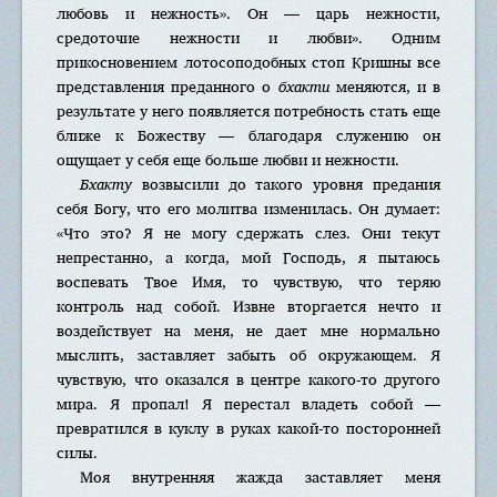
любовь и нежность». Он — царь нежности,
средоточие нежности и любви». Одним
прикосновением лотосоподобных стоп Кришны все
представления преданного о
бхакти
меняются, и в
результате у него появляется потребность стать еще
ближе к Божеству — благодаря служению он
ощущает у себя еще больше любви и нежности.
Бхакту
возвысили до такого уровня предания
себя Богу, что его молитва изменилась. Он думает:
«Что это? Я не могу сдержать слез. Они текут
непрестанно, а когда, мой Господь, я пытаюсь
воспевать Твое Имя, то чувствую, что теряю
контроль над собой. Извне вторгается нечто и
воздействует на меня, не дает мне нормально
мыслить, заставляет забыть об окружающем. Я
чувствую, что оказался в центре какого-то другого
мира. Я пропал! Я перестал владеть собой —
превратился в куклу в руках какой-то посторонней
силы.
Моя внутренняя жажда заставляет меня