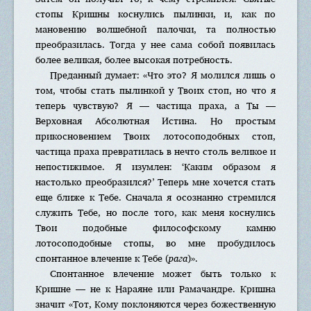
стопы Кришны коснулись пылинки, и, как по
мановению волшебной палочки, та полностью
преобразилась. Тогда у нее сама собой появилась
более великая, более высокая потребность.
Преданный думает: «Что это? Я молился лишь о
том, чтобы стать пылинкой у Твоих стоп, но что я
теперь чувствую? Я — частица праха, а Ты —
Верховная Абсолютная Истина. Но простым
прикосновением Твоих лотосоподобных стоп,
частица праха превратилась в нечто столь великое и
непостижимое. Я изумлен: ‘Каким образом я
настолько преобразился?’ Теперь мне хочется стать
еще ближе к Тебе. Сначала я осознанно стремился
служить Тебе, но после того, как меня коснулись
Твои подобные философскому камню
лотосоподобные стопы, во мне пробудилось
спонтанное влечение к Тебе (
рага
)».
Спонтанное влечение может быть только к
Кришне — не к Нараяне или Рамачандре. Кришна
значит «Тот, Кому поклоняются через божественную