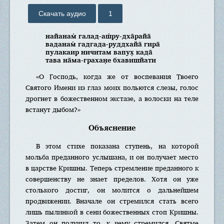
Скачать аудио
1
нaйанaм̇ галад-aш́ру-дха̄райа̄
вaданaм̇ гадгада-руддхайа̄ гира̄
пулакaир ничитам вaпух̣ кaда̄
тавa на̄мa-грахан̣e бхавишйати
«О Господь, когда же от воспевания Твоего
Святого Имени из глаз моих польются слезы, голос
дрогнет в божественном экстазе, а волоски на теле
встанут дыбом?»
Объяснение
В этом стихе показана ступень, на которой
мольба преданного услышана, и он получает место
в царстве Кришны. Теперь стремление преданного к
совершенству не знает пределов. Хотя он уже
столького достиг, он молится о дальнейшем
продвижении. Вначале он стремился стать всего
лишь пылинкой в сени божественных стоп Кришны.
Затем он получил то, к чему стремился. Святые