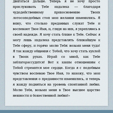
двигаться дальше. Теперь я не хочу просто
прислуживать Тебе издалека — благодаря
чудодейственному прикосновению Твоих
лотосоподобных стоп мои желания изменились. Я
вижу, что столько преданных служат Тебе и
воспевают Твое Имя, и, глядя на них, я укрепляюсь в
своей надежде. Я хочу стать ближе к Тебе. Сейчас я
могу лишь издалека представлять ближайшую к
Тебе сферу, и горячо молю Тебя: возьми меня туда!
Я так жажду общения с Тобой, что хочу стать куклой
в Твоих руках. Играй со мной, как Тебе
заблагорассудится! Вот к каким отношениям с
Тобой стремится мое сердце. Когда я с подобным
чувством воспеваю Твое Имя, то нахожу, что мои
представления о преданности изменились, и теперь
я жажду подняться на уровень спонтанной любви.
Молю Тебя, возьми меня в Твое высшее царство
нежности и божественной любви!»