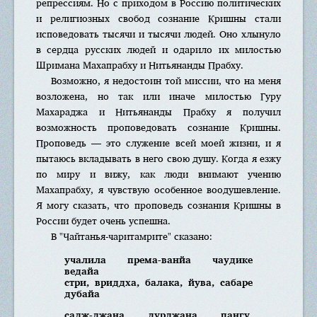
репрессиям. Но с приходом в Россию политических
и религиозных свобод сознание Кришны стали
исповедовать тысячи и тысячи людей. Оно хлынуло
в сердца русских людей и одарило их милостью
Шримана Махапрабху и Нитьянанды Прабху.
Возможно, я недостоин той миссии, что на меня
возложена, но так или иначе милостью Гуру
Махараджа и Нитьянанды Прабху я получил
возможность проповедовать сознание Кришны.
Проповедь — это служение всей моей жизни, и я
пытаюсь вкладывать в него свою душу. Когда я езжу
по миру и вижу, как люди внимают учению
Махапрабху, я чувствую особенное воодушевление.
Я могу сказать, что проповедь сознания Кришны в
России будет очень успешна.
В "Чайтанья-чаритамрите" сказано:
учалила према-ванйа чаудике
ведайа
стри, вриддха, балака, йува, сабаре
дубайа
садж-джана, дурджана, пангу,