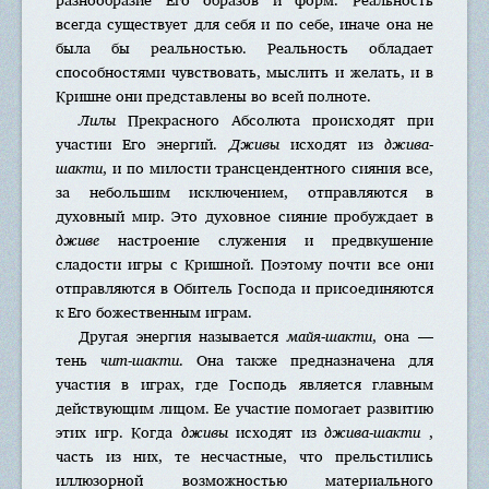
всегда существует для себя и по себе, иначе она не
была бы реальностью. Реальность обладает
способностями чувствовать, мыслить и желать, и в
Кришне они представлены во всей полноте.
Лилы
Прекрасного Абсолюта происходят при
участии Его энергий.
Дживы
исходят из
джива-
шакти
, и по милости трансцендентного сияния все,
за небольшим исключением, отправляются в
духовный мир. Это духовное сияние пробуждает в
дживе
настроение служения и предвкушение
сладости игры с Кришной. Поэтому почти все они
отправляются в Обитель Господа и присоединяются
к Его божественным играм.
Другая энергия называется
майя-шакти
, она —
тень
чит-шакти
. Она также предназначена для
участия в играх, где Господь является главным
действующим лицом. Ее участие помогает развитию
этих игр. Когда
дживы
исходят из
джива-шакти
,
часть из них, те несчастные, что прельстились
иллюзорной возможностью материального