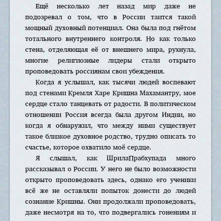
Ещё несколько лет назад мир даже не
подозревал о том, что в России таится такой
мощный духовный потенциал. Она была под гнётом
тотального внутреннего контроля. Но как только
стена, отделяющая её от внешнего мира, рухнула,
многие религиозные лидеры стали открыто
проповедовать россиянам свои убеждения.
Когда я услышал, как тысячи людей воспевают
под стенами Кремля Харе Кришна Махамантру, мое
сердце стало танцевать от радости. В политическом
отношении Россия всегда была другом Индии, но
когда я обнаружил, что между ними существует
такое близкое духовное родство, трудно описать то
счастье, которое охватило моё сердце.
Я слышал, как ШрилаПрабхупада много
рассказывал о России. У него не было возможности
открыто проповедовать здесь, однако его ученики
всё же не оставляли попыток донести до людей
сознание Кришны. Они продолжали проповедовать,
даже несмотря на то, что подвергались гонениям и