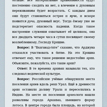
постепенно сходить на нет, а влечение к духовным
переживаниям будет возрастать. С каждым днем
они будут становиться острее и ярче, и вскоре
появится
ручи
, духовный вкус. Тогда
дживу
уже не
подстерегает опасность падения. Когда такое
настроение служения охватывает её целиком, она
все двадцать четыре часа в сутки посвящает своему
возлюбленному, Господу Кришне.
Вопрос:
В “Бхагавад-гите” сказано, что Арджуна
отказался участвовать в битве. На это Кришна
отвечает ему, что такое решение недостойно арии.
Объясните, пожалуйста, кто такие арии?
Ответ:
В те времена ариями называли тех, кто
следовал ведической культуре.
Вопрос:
Российские учёные обнаружили места
поселения ариев вдоль реки Урал. Ещё в древности
арии оставили долину Урала и переселились в
Индию. На месте их поселения археологи нашли
развалины города Аркаима, имевшего форму
лотоса. В центре города была площадь, на которой