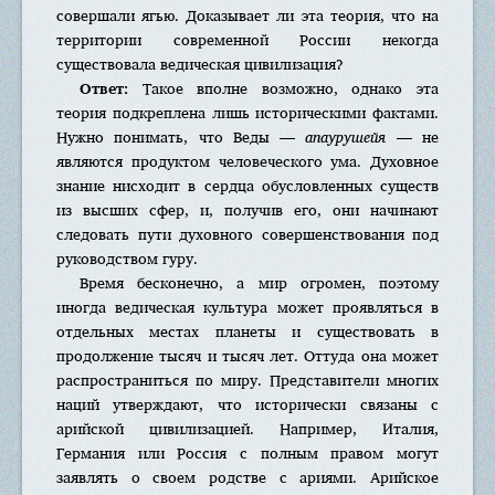
совершали ягью. Доказывает ли эта теория, что на
территории современной России некогда
существовала ведическая цивилизация?
Ответ:
Такое вполне возможно, однако эта
теория подкреплена лишь историческими фактами.
Нужно понимать, что Веды —
апаурушейя
— не
являются продуктом человеческого ума. Духовное
знание нисходит в сердца обусловленных существ
из высших сфер, и, получив его, они начинают
следовать пути духовного совершенствования под
руководством гуру.
Время бесконечно, а мир огромен, поэтому
иногда ведическая культура может проявляться в
отдельных местах планеты и существовать в
продолжение тысяч и тысяч лет. Оттуда она может
распространиться по миру. Представители многих
наций утверждают, что исторически связаны с
арийской цивилизацией. Например, Италия,
Германия или Россия с полным правом могут
заявлять о своем родстве с ариями. Арийское