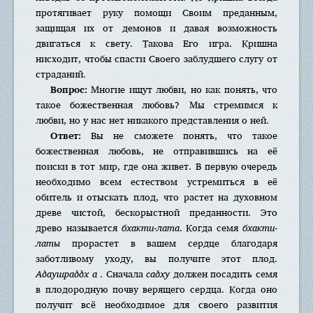
протягивает руку помощи Своим преданным,
защищая их от демонов и давая возможность
двигаться к свету. Такова Его игра. Кришна
нисходит, чтобы спасти Своего заблудшего слугу от
страданий.
Вопрос:
Многие ищут любви, но как понять, что
такое божественная любовь? Мы стремимся к
любви, но у нас нет никакого представления о ней.
Ответ:
Вы не сможете понять, что такое
божественная любовь, не отправившись на её
поиски в тот мир, где она живет. В первую очередь
необходимо всем естеством устремиться в её
обитель и отыскать плод, что растет на духовном
древе чистой, бескорыстной преданности. Это
древо называется
бхакти-лата
. Когда семя
бхакти-
латы
прорастет в вашем сердце благодаря
заботливому уходу, вы получите этот плод.
Адаушраддх а
. Сначала
садху
должен посадить семя
в плодородную почву верящего сердца. Когда оно
получит всё необходимое для своего развития