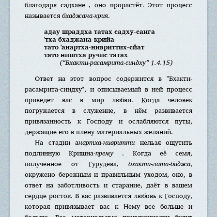
благодаря садхане , оно прорастёт. Этот процесс
называется
бхаджана-крия
.
адау шраддха татах садху-санга
'тха бхаджана-крийа
тато 'анартха-нивриттих-сйат
тато ништха ручис татах
(“Бхакти-расамрита-синдху” 1.4.15)
Ответ на этот вопрос содержится в "Бхакти-
расамрита-синдху", и описываемый в ней процесс
приведет вас в мир любви. Когда человек
погружается в служение, в нём развивается
привязанность к Господу и ослабляются путы,
держащие его в плену материальных желаний.
На стадии а
нартха-нивритти
нельзя ощутить
подлинную Кришна-
прему
. Когда её семя,
полученное от Гурудева,
бхакти-лата-биджа
,
окружено бережным и правильным уходом, оно, в
ответ на заботливость и старание, даёт в вашем
сердце росток. В вас развивается любовь к Господу,
которая привязывает вас к Нему все больше и
больше. Все материальные привязанности будут