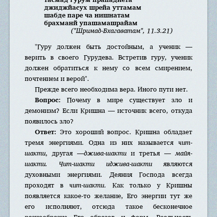
джиджйасух шрейа уттамам
шабде паре ча нишнатам
брахманй упашамашрайам
("Шримад-Бхагаватам", 11.3.21)
"Гуру должен быть достойным, а ученик —
верить в своего Гурудева. Встретив гуру, ученик
должен обратиться к нему со всем смирением,
почтением и верой".
Прежде всего необходима вера. Иного пути нет.
Вопрос:
Почему в мире существует зло и
демонизм? Если Кришна — источник всего, откуда
появилось зло?
Ответ:
Это хороший вопрос. Кришна обладает
тремя энергиями. Одна из них называется
чит-
шакти
, другая —
джива-шакти
и третья —
майя-
шакти. Чит-шакти иджива-шакти
являются
духовными энергиями. Деяния Господа всегда
проходят в
чит-шакти
. Как только у Кришны
появляется какое-то желание, Его энергии тут же
его исполняют, отсюда такое бесконечное
разнообразие Его образов и форм. Реальность