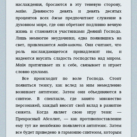
наслаждения, бросаются в эту теневую сторону,
майю
. Девяносто девять и девять десятых
процентов всех
джив
предпочитают служение в
духовном мире, где они обретают подлинно вечную
жизнь и становятся участниками Деяний Господа.
Лишь немногие неудачники, едва появившись на
свет, привлекаются
майя-шакти
. Они считают, что
роль наслаждающегося принадлежит им, и
надеются вкусить сладость господства над миром.
Майя
притягивает их к себе, связывает и играет
словно куклами.
Все происходит по воле Господа. Стоит
появиться тезису, как вслед за ним немедленно
возникает антитезис. Затем они объединяются в
синтезе. В спектакле, где занято множество
персонажей, каждый вносит свой вклад в развитие
сюжета. Когда являет свою игру тезис —
Прекрасный Абсолют, — как противопоставление
ему тут же неизбежно появляется антитезис. Затем
все будет приведено в гармонию синтезом, которым