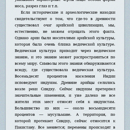
носа, разрез глаз и т.п.
Если исторические и археологические находки
свидетельствуют о том, что где-то в древности
существовал очаг арийской цивилизации, мы,
естественно, не можем отрицать этого факта.
Однако арии были носителями арийской культуры,
которая была очень близка ведической культуре.
Ведическая культура приходит через ведическое
знание, и это знание может распространиться по
всему миру. Символы этого знания обнаруживаются
всюду, где существовала ведическая культура.
Восемьдесят процентов населения Индии
исповедуют индуизм. Древние арийцы селились
возле реки Синдху. Сейчас индуизм претерпел
значительные изменения, и уже далеко не все
жители этих мест относят себя к индуистам.
Большинство из них — около восьмидесяти
процентов — мусульмане. А территория, по
которой протекает Синдху, сейчас относится к
Пакистану. Все меняется; перемены происходят в