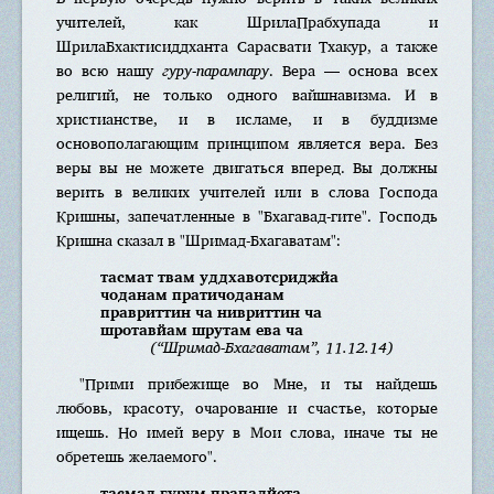
учителей, как ШрилаПрабхупада и
ШрилаБхактисиддханта Сарасвати Тхакур, а также
во всю нашу
гуру-парампару
. Вера — основа всех
религий, не только одного вайшнавизма. И в
христианстве, и в исламе, и в буддизме
основополагающим принципом является вера. Без
веры вы не можете двигаться вперед. Вы должны
верить в великих учителей или в слова Господа
Кришны, запечатленные в "Бхагавад-гите". Господь
Кришна сказал в "Шримад-Бхагаватам":
тасмат твам уддхавотсриджйа
чоданам пратичоданам
правриттин ча нивриттин ча
шротавйам шрутам ева ча
(“Шримад-Бхагаватам”, 11.12.14)
"Прими прибежище во Мне, и ты найдешь
любовь, красоту, очарование и счастье, которые
ищешь. Но имей веру в Мои слова, иначе ты не
обретешь желаемого".
тасмад гурум прападйета