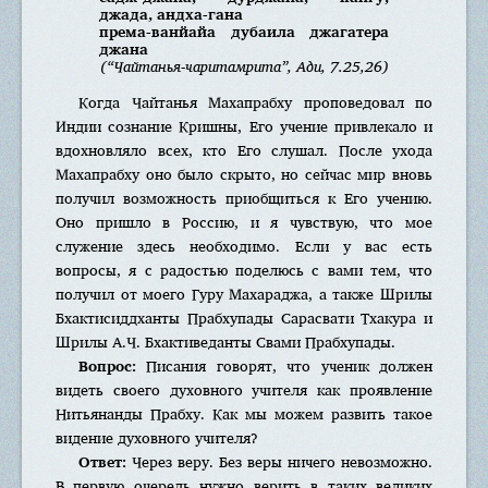
джада, андха-гана
према-ванйайа дубаила джагатера
джана
(“Чайтанья-чаритамрита”, Ади, 7.25,26)
Когда Чайтанья Махапрабху проповедовал по
Индии сознание Кришны, Его учение привлекало и
вдохновляло всех, кто Его слушал. После ухода
Махапрабху оно было скрыто, но сейчас мир вновь
получил возможность приобщиться к Его учению.
Оно пришло в Россию, и я чувствую, что мое
служение здесь необходимо. Если у вас есть
вопросы, я с радостью поделюсь с вами тем, что
получил от моего Гуру Махараджа, а также Шрилы
Бхактисиддханты Прабхупады Сарасвати Тхакура и
Шрилы А.Ч. Бхактиведанты Свами Прабхупады.
Вопрос:
Писания говорят, что ученик должен
видеть своего духовного учителя как проявление
Нитьянанды Прабху. Как мы можем развить такое
видение духовного учителя?
Ответ:
Через веру. Без веры ничего невозможно.
В первую очередь нужно верить в таких великих