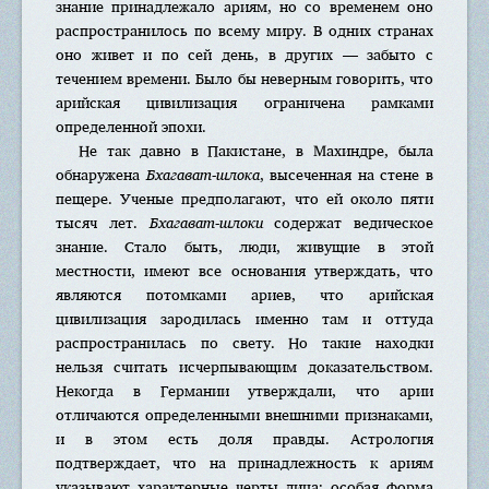
знание принадлежало ариям, но со временем оно
распространилось по всему миру. В одних странах
оно живет и по сей день, в других — забыто с
течением времени. Было бы неверным говорить, что
арийская цивилизация ограничена рамками
определенной эпохи.
Не так давно в Пакистане, в Махиндре, была
обнаружена
Бхагават-шлока
, высеченная на стене в
пещере. Ученые предполагают, что ей около пяти
тысяч лет.
Бхагават-шлоки
содержат ведическое
знание. Стало быть, люди, живущие в этой
местности, имеют все основания утверждать, что
являются потомками ариев, что арийская
цивилизация зародилась именно там и оттуда
распространилась по свету. Но такие находки
нельзя считать исчерпывающим доказательством.
Некогда в Германии утверждали, что арии
отличаются определенными внешними признаками,
и в этом есть доля правды. Астрология
подтверждает, что на принадлежность к ариям
указывают характерные черты лица: особая форма