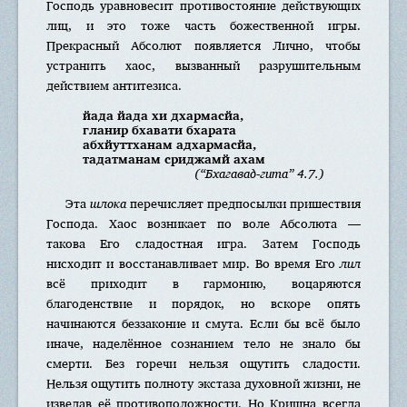
Господь уравновесит противостояние действующих
лиц, и это тоже часть божественной игры.
Прекрасный Абсолют появляется Лично, чтобы
устранить хаос, вызванный разрушительным
действием антитезиса.
йада йада хи дхармасйа,
гланир бхавати бхарата
абхйуттханам адхармасйа,
тадатманам сриджамй ахам
(“Бхагавад-гита” 4.7.)
Эта
шлока
перечисляет предпосылки пришествия
Господа. Хаос возникает по воле Абсолюта —
такова Его сладостная игра. Затем Господь
нисходит и восстанавливает мир. Во время Его
лил
всё приходит в гармонию, воцаряются
благоденствие и порядок, но вскоре опять
начинаются беззаконие и смута. Если бы всё было
иначе, наделённое сознанием тело не знало бы
смерти. Без горечи нельзя ощутить сладости.
Нельзя ощутить полноту экстаза духовной жизни, не
изведав её противоположности. Но Кришна всегда