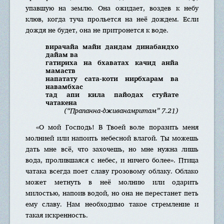
упавшую на землю. Она ожидает, воздев к небу
клюв, когда туча прольется на неё дождем. Если
дождя не будет, она не притронется к воде.
вирачайа майи дандам динабандхо
дайам ва
гатириха на бхаватах качид анйа
мамаств
напатату сата-коти нирбхарам ва
навамбхас
тад апи кила пайодах стуйате
чатакена
(“Прапанна-дживанамритам” 7.21)
«О мой Господь! В Твоей воле поразить меня
молнией или напоить небесной влагой. Ты можешь
дать мне всё, что захочешь, но мне нужна лишь
вода, пролившаяся с небес, и ничего более». Птица
чатака всегда поет славу грозовому облаку. Облако
может метнуть в неё молнию или одарить
милостью, напоив водой, но она не перестанет петь
ему славу. Нам необходимо такое стремление и
такая искренность.