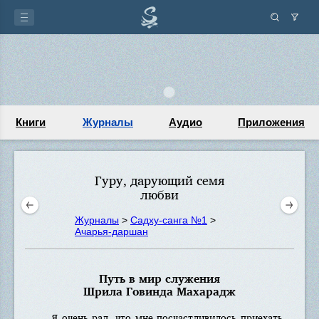
Книги
Журналы
Аудио
Приложения
Гуру, дарующий семя
любви
Журналы
>
Садху-санга №1
>
Ачарья-даршан
Путь в мир служения
Шрила Говинда Махарадж
Я очень рад, что мне посчастливилось приехать