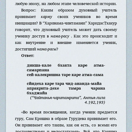
любую эпоху, на любом этапе человеческой истории.
Вопрос: Каким образом духовный учитель
принимает
карму
своих учеников во время
инициации? В “Харинама-чинтамани” ХаридасТхакур
говорит, что духовный учитель может дать своему
ученику доступ в
нама-расу
. Как это происходит и
как внутренне и внешне изменяется ученик,
достигший
нама-расы
?
Ответ:
дикша-кале бхакта каре атма-
самарпана
сей-калекришна таре каре атма-сама
сйидеха каре тара чид-ананда-майа
апракрита-дехе тамра чарана
бхаджайа
(“Чайтанья-чаритамрита”, Антья-лила
4.192,193)
«Во время посвящения, когда ученик предается
гуру, Сам Кришна в образе Гурудева принимает его.
Он принимает его таким, как он есть, со всеми его
достоинствами и недостатками». Всё, что Кришна