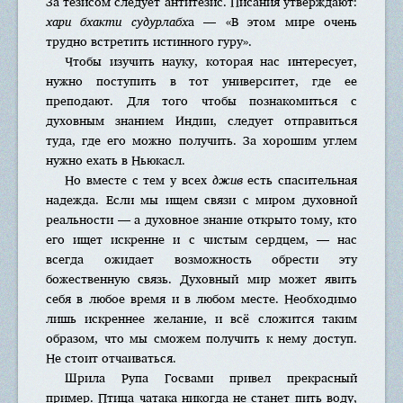
За тезисом следует антитезис. Писания утверждают:
хари бхакти судурлабх
а — «В этом мире очень
трудно встретить истинного гуру».
Чтобы изучить науку, которая нас интересует,
нужно поступить в тот университет, где ее
преподают. Для того чтобы познакомиться с
духовным знанием Индии, следует отправиться
туда, где его можно получить. За хорошим углем
нужно ехать в Ньюкасл.
Но вместе с тем у всех
джив
есть спасительная
надежда. Если мы ищем связи с миром духовной
реальности — а духовное знание открыто тому, кто
его ищет искренне и с чистым сердцем, — нас
всегда ожидает возможность обрести эту
божественную связь. Духовный мир может явить
себя в любое время и в любом месте. Необходимо
лишь искреннее желание, и всё сложится таким
образом, что мы сможем получить к нему доступ.
Не стоит отчаиваться.
Шрила Рупа Госвами привел прекрасный
пример. Птица чатака никогда не станет пить воду,