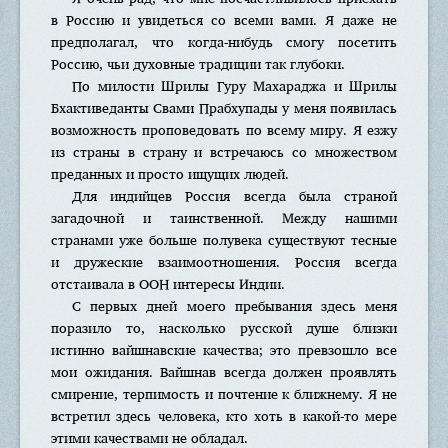
в Россию и увидеться со всеми вами. Я даже не
предполагал, что когда-нибудь смогу посетить
Россию, чьи духовные традиции так глубоки.
По милости Шрилы Гуру Махараджа и Шрилы
Бхактиведанты Свами Прабхупады у меня появилась
возможность проповедовать по всему миру. Я езжу
из страны в страну и встречаюсь со множеством
преданных и просто ищущих людей.
Для индийцев Россия всегда была страной
загадочной и таинственной. Между нашими
странами уже больше полувека существуют тесные
и дружеские взаимоотношения. Россия всегда
отстаивала в ООН интересы Индии.
С первых дней моего пребывания здесь меня
поразило то, насколько русской душе близки
истинно вайшнавские качества; это превзошло все
мои ожидания. Вайшнав всегда должен проявлять
смирение, терпимость и почтение к ближнему. Я не
встретил здесь человека, кто хоть в какой-то мере
этими качествами не обладал.