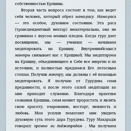
собственностью Кришны.
Вторая часть вопроса состоит в том, как ведет
себя человек, который обрел
нама-расу. Нама-рас
а
— это особое, духовное состояние. Эта раса
(трансцендентный нектар) нематериальна, она не
сравнима с вкусом земных плодов. Когда гуру дает
посвящение, мы — ученики — начинаем
медитировать на Кришну. Внутреннийсмысл
мантры
связывает нас с Кришной. Мы медитируем
на Кришну, объединяющего в Себе все энергии и их
источник, и полностью предаемся Его лотосным
стопам. Получив
мантр
у, мы должны с её помощью
медитировать. Я получаю от Гурудева семя
преданности, и после этого силой медитации ко
мне приходит служение. Благодаря практике
сознания Кришны, семя начнет прорастать и являть
свою красоту, очарование, восторг, нежность и
любовь. Мои усилия помогают мне увидеть
духовную суть этого дара Гурудева. Гуру Махарадж
говорил:
премно хи биджапрадам
. Мы получаем