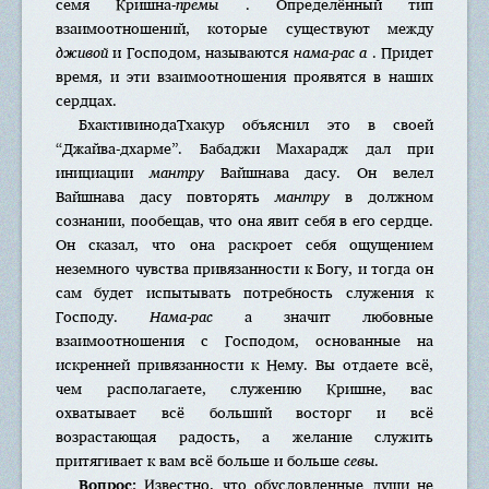
семя Кришна-
премы
. Определённый тип
взаимоотношений, которые существуют между
дживой
и Господом, называются
нама-рас а
. Придет
время, и эти взаимоотношения проявятся в наших
сердцах.
БхактивинодаТхакур объяснил это в своей
“Джайва-дхарме”. Бабаджи Махарадж дал при
инициации
мантру
Вайшнава дасу. Он велел
Вайшнава дасу повторять
мантру
в должном
сознании, пообещав, что она явит себя в его сердце.
Он сказал, что она раскроет себя ощущением
неземного чувства привязанности к Богу, и тогда он
сам будет испытывать потребность служения к
Господу.
Нама-рас
а значит любовные
взаимоотношения с Господом, основанные на
искренней привязанности к Нему. Вы отдаете всё,
чем располагаете, служению Кришне, вас
охватывает всё больший восторг и всё
возрастающая радость, а желание служить
притягивает к вам всё больше и больше
севы
.
Вопрос:
Известно, что обусловленные души не