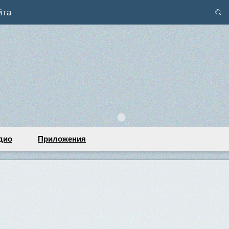
йта
дио
Приложения