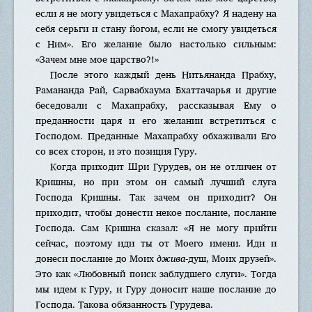
если я не могу увидеться с Махапрабху? Я надену на
себя серьги и стану йогом, если не смогу увидеться
с Ним». Его желание было настолько сильным:
«Зачем мне мое царство?!»
После этого каждый день Нитьянанда Прабху,
Рамананда Рай, Сарвабхаума Бхаттачарья и другие
беседовали с Махапрабху, рассказывая Ему о
преданности царя и его желании встретиться с
Господом. Преданные Махапрабху обхаживали Его
со всех сторон, и это позиция Гуру.
Когда приходит Шри Гурудев, он не отличен от
Кришны, но при этом он самый лучший слуга
Господа Кришны. Так зачем он приходит? Он
приходит, чтобы донести некое послание, послание
Господа. Сам Кришна сказал: «Я не могу прийти
сейчас, поэтому иди ты от Моего имени. Иди и
донеси послание до Моих
джива
-душ, Моих друзей».
Это как «Любовный поиск заблудшего слуги». Тогда
мы идем к Гуру, и Гуру доносит наше послание до
Господа. Такова обязанность Гурудева.