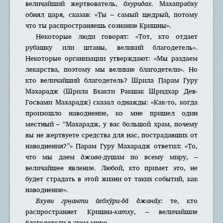
величайший жертвователь,
бхуридах
. Махапрабху
обнял царя, сказав: «Ты – самый щедрый, потому
что ты распространяешь сознание Кришны».
Некоторые люди говорят: «Тот, кто отдает
рубашку или штаны, великий благодетель».
Некоторые организации утверждают: «Мы раздаем
лекарства, поэтому мы великие благодетели». Но
кто величайший благодетель? Шрила Парам Гуру
Махарадж (Шрила Бхакти Ракшак Шридхар Дев-
Госвами Махарадж) сказал однажды: «Как-то, когда
произошло наводнение, ко мне пришел один
местный – “Махарадж, у вас большой храм, почему
вы не жертвуете средства для нас, пострадавших от
наводнения?”» Парам Гуру Махарадж ответил: «То,
что мы даем
джива
-душам по всему миру, –
величайшее явление. Любой, кто примет это, не
будет страдать в этой жизни от таких событий, как
наводнение».
Бхуви гр̣н̣анти йебхӯри-да̄ джана̄х̣
: те, кто
распространяет Кришна-
катху
, – величайшие
благодетели в этом мире.