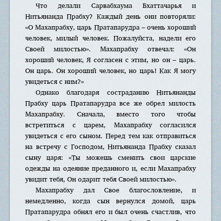
Что делали Сарвабхаума Бхаттачарья и
Нитьянанда Прабху? Каждый день они повторяли:
«О Махапрабху, царь Пратапарудра – очень хороший
человек, милый человек. Пожалуйста, надели его
Своей милостью». Махапрабху отвечал: «Он
хороший человек, Я согласен с этим, но он – царь.
Он царь. Он хороший человек, но царь! Как Я могу
увидеться с ним?»
Однако благодаря состраданию Нитьянанды
Прабху царь Пратапарудра все же обрел милость
Махапрабху. Сначала, вместо того чтобы
встретиться с царем, Махапрабху согласился
увидеться с его сыном. Перед тем как отправиться
на встречу с Господом, Нитьянанда Прабху сказал
сыну царя: «Ты можешь сменить свои царские
одежды на одеяние преданного и, если Махапрабху
увидит тебя, Он одарит тебя Своей милостью».
Махапрабху дал Свое благословление, и
немедленно, когда сын вернулся домой, царь
Пратапарудра обнял его и был очень счастлив, что