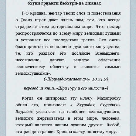
бхуви гр̣н̣анти йебхӯри-да̄ джана̄х̣
[«О Кришна, нектар Твоих слов и повествования
о Твоих играх дают жизнь нам, тем, кто всегда
страдает в этом материальном мире. Этот нектар
распространяется по всему миру великими душами
и устраняет все последствия грехов. Это очень
благоприятно и исполнено духовного могущества.
Те, кто раздают это послание Всевышнего,
несомненно, даруют великое облегчение
человеческому обществу и являются самыми
великодушными».
(«Шримад-Бхагаватам», 10.31.9)
перевод из книги «Шри Гуру и его милость»]
Когда он цитировал эту
шлоку
, Махапрабху
обнял его, произнося:
« Бхуридах, бхуридах!»
Бхуридах
указывает на наиболее великодушного,
великого жертвователя в этом мире, человека,
который является нашим лучшим другом. Любой,
кто распространяет Кришна-
катху
по всему миру, –