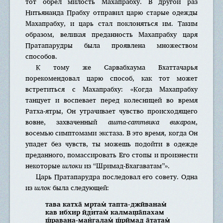
тот обрел милость Махапрабху. В другой раз
Нитьянанда Прабху отправил царю старые одежды
Махапрабху, и царь стал поклоняться им. Таким
образом, великая преданность Махапрабху царя
Пратапарудры была проявлена множеством
способов.
К тому же Сарвабхаума Бхаттачарья
порекомендовал царю способ, как тот может
встретиться с Махапрабху: «Когда Махапрабху
танцует и воспевает перед колесницей во время
Ратха-ятры, Он утрачивает чувство происходящего
вовне, захваченный
ашта-саттвика викаром
,
восемью симптомами экстаза. В это время, когда Он
упадет без чувств, ты можешь подойти в одежде
преданного, помассировать Его стопы и произнести
некоторые
шлоки
из “Шримад-Бхагаватам”».
Царь Пратапарудра последовал его совету. Одна
из
шлок
была следующей:
тава катха̄ мр̣там̇ тапта-джӣванам̇
кав ибхир ӣд̣итам̇ калмаш̣а̄пахам
ш́раван̣а-ман̇галам̇ ш́рӣмад а̄татам̇