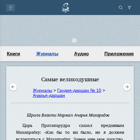
Книги
Журналы
Аудио
Приложения
Самые великодушные
Журналы
>
Гаудия-даршан № 10
>
Ачарья-даршан
Шрила Бхакти Нирмал Ачарья Махарадж
Царь Пратапарудра сказал преданным
Махапрабху: «Как бы то ни было, но я должен
встретиться с Махапрабху. Зачем мне мое царство,