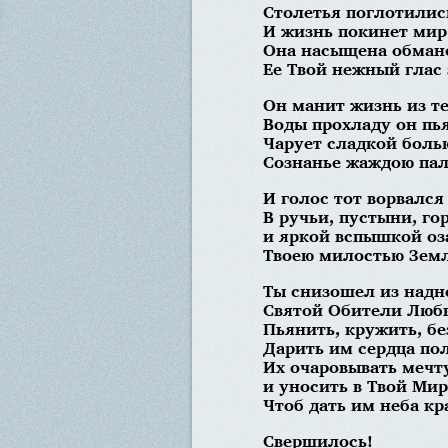
Столетья поглотилис
И жизнь покинет мир 
Она насыщена обман
Ее Твой нежный глас 
Он манит жизнь из те
Воды прохладу он пь
Чарует сладкой боль
Сознанье жаждою пал
И голос тот ворвался
В ручьи, пустыни, го
и яркой вспышкой оз
Твоею милостью Земл
Ты снизошел из надн
Святой Обители Люб
Пьянить, кружить, б
Дарить им сердца по
Их очаровывать мечт
и уносить в Твой Ми
Чтоб дать им неба кра
Свершилось!