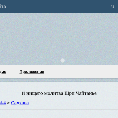
йта
дио
Приложения
И нищего молитва Шри Чайтанье
 №4
>
Садхана