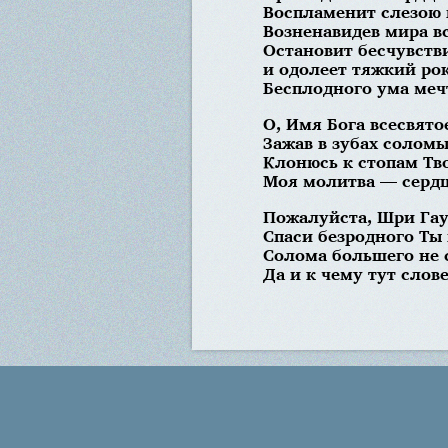
Воспламенит слезою 
Возненавидев мира в
Остановит бесчувств
и одолеет тяжкий ро
Бесплодного ума мечт
О, Имя Бога всесвято
Зажав в зубах соломы
Клонюсь к стопам Тво
Моя молитва — сердц
Пожалуйста, Шри Гау
Спаси безродного Ты 
Солома большего не 
Да и к чему тут слов