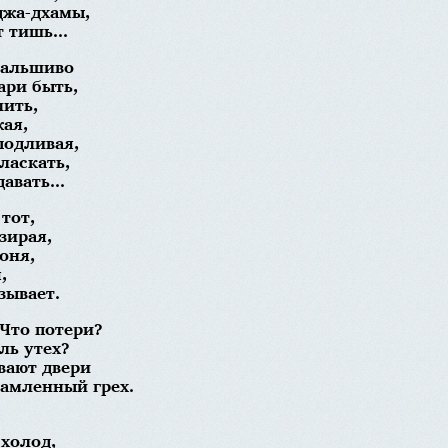
джа-дхамы,
 тишь...
фальшиво
ари быть,
лить,
жая,
подливая,
ласкать,
авать...
тот,
зирая,
оня,
,
зывает.
 Что потери?
ль утех?
вают двери
рамленный грех.
холод,