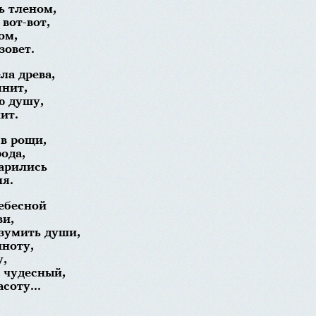
ь тленом,
вот-вот,
ом,
зовет.
ла древа,
янит,
ю душу,
ит.
 в рощи,
рода,
арились
я.
ебесной
ви,
езумить души,
лноту,
у,
р чудесный,
соту...