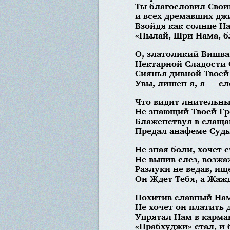
Ты благословил Свои
и всех дремавших джи
Взойдя как солнце Н
«Пылай, Шри Нама, б
О, златоликий Вишва
Нектарной Сладости 
Сиянья дивной Твоей
Увы, лишен я, я — сл
Что видит лнительны
Не знающий Твоей Гр
Блаженствуя в слаща
Предал анафеме Суд
Не зная боли, хочет с
Не выпив слез, возжа
Разлуки не ведав, ищ
Он Ждет Тебя, а Жажде
Похитив славный Нам
Не хочет он платить 
Упрятал Нам в карма
«Прабхуджи» стал, и б