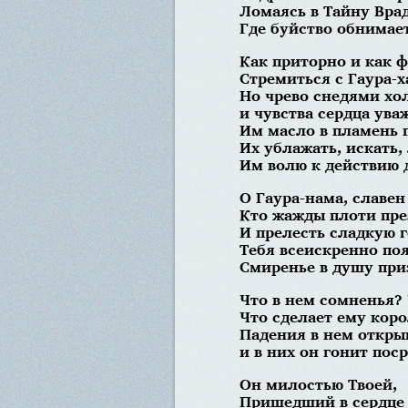
Ломаясь в Тайну Вра
Где буйство обнимает
Как приторно и как 
Стремиться с Гаура-х
Но чрево снедями хо
и чувства сердца ува
Им масло в пламень 
Их ублажать, искать, 
Им волю к действию д
О Гаура-нама, славен 
Кто жажды плоти пре
И прелесть сладкую г
Тебя всеискренно поя
Смиренье в душу при
Что в нем сомненья?
Что сделает ему коро
Падения в нем откры
и в них он гонит пос
Он милостью Твоей,
Пришедший в сердце 