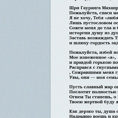
Шри Гауранга Махапр
Пожалуйста, спаси м
Я не хочу, Тебя «любя
Лишь пустословом ос
Сожги меня до тла и 
исторгни душу из ду
Заставь возжаждать Т
и шлюху-гордость за
Пожалуйста, избей н
Мое изнеженное «я»,
и правдой горькою по
Расправся с гнусным
, Сожравшими меня г
Увы, они — моя семья
Пусть славный жар о
Поглотит полностью 
Огнем Ты станешь, о
Твоею жертвой буду я
Как дерзко ты, душа 
Надрывно воешь и к