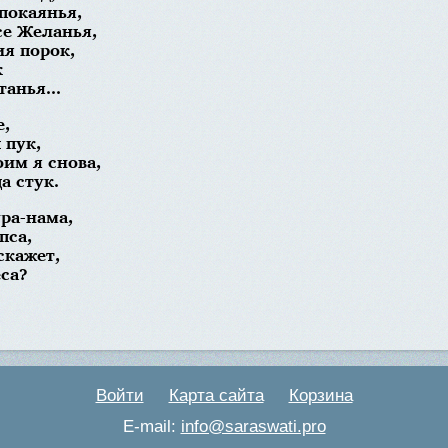
покаянья,
се Желанья,
ия порок,
к
анья...
е,
 пук,
им я снова,
а стук.
ра-нама,
пса,
скажет,
еса?
Войти
Карта сайта
Корзина
E-mail:
info@saraswati.pro