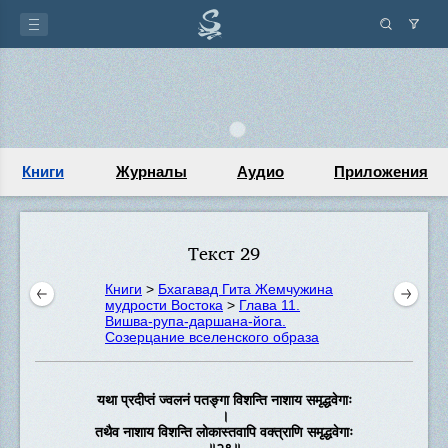
Книги
Журналы
Аудио
Приложения
Текст 29
Книги
>
Бхагавад Гита Жемчужина
мудрости Востока
>
Глава 11.
Вишва-рупа-даршана-йога.
Созерцание вселенского образа
यथा प्रदीप्तं ज्वलनं पतङ्गा विशन्ति नाशाय समृद्धवेगाः
।
तथैव नाशाय विशन्ति लोकास्तवापि वक्त्राणि समृद्धवेगाः
॥२९॥