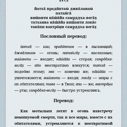
йатха̄ прадӣптам̇ джва̄ланам̇
патан̇га̄
виш́анти на̄ш́а̄йа самр̣ддха-вега̄х̣
татхаива на̄ш́а̄йа виш́анти лока̄с
тава̄пи вактра̄н̣и самр̣ддха-вега̄х̣
Пословный перевод:
йатха̄
— как;
прадӣптам
— в пылающий;
джва̄ланам
— огонь;
патан̇га̄х̣
— насекомые;
виш́анти
— входят;
на̄ш́а̄йа
— сгорая;
самр̣ддха-
вега̄х̣
— ибо неотвратимо влекутся;
татха̄
—
подобно этому;
эва
— конечно же;
на̄ш́а̄йа
—
уничтожаются;
виш́анти
— входя;
лока̄х̣
— миры с
их обитателями;
тава
— в Твои;
апи
— же;
вактра̄н̣и
— рты;
самр̣ддха-вега̄х̣
— быстро устремляясь.
Перевод:
Как мотыльки летят в огонь навстречу
неминуемой смерти, так и все миры, вместе с их
обитателями, устремляются к неотвратимой