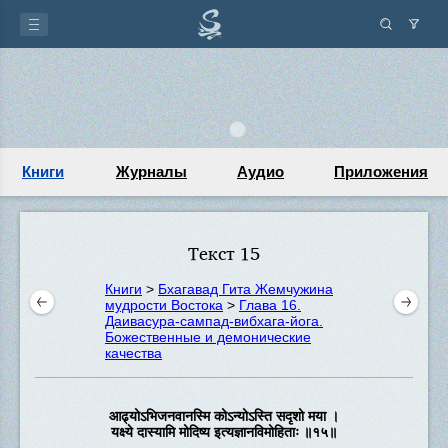
Книги
Журналы
Аудио
Приложения
Текст 15
Книги
>
Бхагавад Гита Жемчужина
мудрости Востока
>
Глава 16.
Даивасура-сампад-вибхага-йога.
Божественные и демонические
качества
आढ्योऽभिजनवानस्मि कोऽन्योऽस्ति सदृशो मया ।
यक्ष्ये दास्यामि मोदिष्य इत्यज्ञानविमोहिताः ॥१५॥