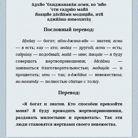
а̄д̣хйо ’бхиджанава̄н асми, ко ’нйо
’сти садр̣ш́о майа̄
йакш̣йе да̄сйа̄ми модиш̣йа, итй
аджн̃а̄на-вимохита̄х̣
Пословный перевод:
а̄д̣хйах̣
— богат;
абхи-джана-ва̄н
— знатен;
асми
— я есть;
ках̣
— кто;
анйах̣
— другой;
асти
— есть;
садр̣ш́ах̣
— подобный;
майа̄
— мне;
йакш̣йе
— я буду
совершать жертвоприношения;
да̄сйа̄ми
—
заниматься благотворительностью;
модиш̣йе
— и
процветать;
ити
— так;
а-джн̃а̄на
— невежеством;
ви-мохита̄х̣
— полностью сбитые с толку.
Перевод:
«Я богат и знатен. Кто способен превзойти
меня? Я буду проводить жертвоприношения,
раздавать милостыню и процветать». Так эти
люди становятся жертвами своего невежества.