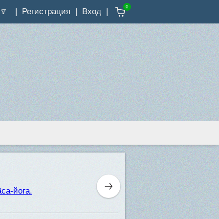
0
Регистрация
Вход
̄са-йога.