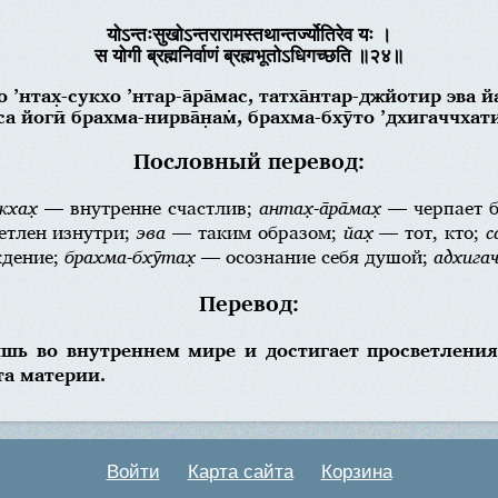
योऽन्तःसुखोऽन्तरारामस्तथान्तर्ज्योतिरेव यः ।
स योगी ब्रह्मनिर्वाणं ब्रह्मभूतोऽधिगच्छति ॥२४॥
о ’нтах̣-сукхо ’нтар-а̄ра̄мас, татха̄нтар-джйотир эва йа
са йогӣ брахма-нирва̄н̣ам̇, брахма-бхӯто ’дхигаччхат
Пословный перевод:
кхах̣
— внутренне счастлив;
антах̣-а̄ра̄мах̣
— черпает б
тлен изнутри;
эва
— таким образом;
йах̣
— тот, кто;
с
дение;
брахма-бхӯтах̣
— осознание себя душой;
адхига
Перевод:
ишь во внутреннем мире и достигает просветлени
та материи.
Войти
Карта сайта
Корзина