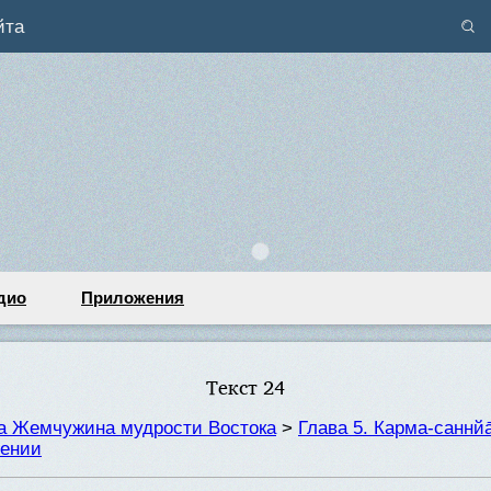
йта
дио
Приложения
Текст 24
та Жемчужина мудрости Востока
>
Глава 5. Карма-саннйа
чении