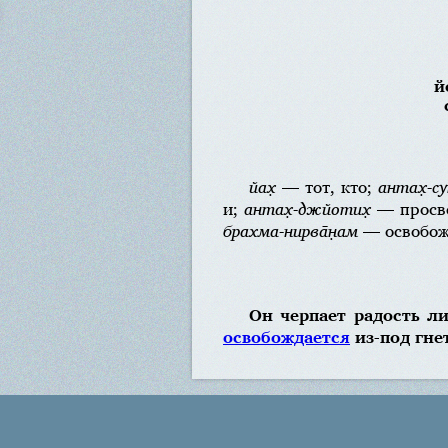
й
йах̣
— тот, кто;
антах̣-су
и;
антах̣-джйотих̣
— просве
брахма-нирва̄н̣ам
— освобож
Он черпает радость л
освобождается
из-под гне