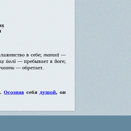
х̣
и
лаженство в себе;
татха̄
—
ах̣ йогӣ
— пребывает в йоге;
ччхати
— обретает.
я.
Осознав
себя
душой
, он