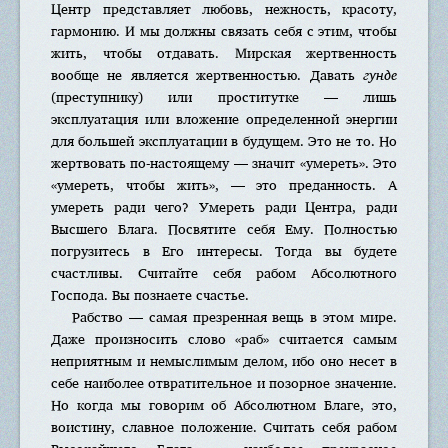
Центр представляет любовь, нежность, красоту,
гармонию. И мы должны связать себя с этим, чтобы
жить, чтобы отдавать. Мирская жертвенность
вообще не является жертвенностью. Давать
гунде
(преступнику) или проститутке — лишь
эксплуатация или вложение определенной энергии
для большей эксплуатации в будущем. Это не то. Но
жертвовать по-настоящему — значит «умереть». Это
«умереть, чтобы жить», — это преданность. А
умереть ради чего? Умереть ради Центра, ради
Высшего Блага. Посвятите себя Ему. Полностью
погрузитесь в Его интересы. Тогда вы будете
счастливы. Считайте себя рабом Абсолютного
Господа. Вы познаете счастье.
Рабство — самая презренная вещь в этом мире.
Даже произносить слово «раб» считается самым
неприятным и немыслимым делом, ибо оно несет в
себе наиболее отвратительное и позорное значение.
Но когда мы говорим об Абсолютном Благе, это,
воистину, славное положение. Считать себя рабом