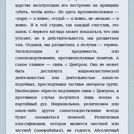
царстве эксплуатации все построено на принципе
«убить, чтобы жить». Но здесь противоположное —
«умри — и живи», «отдай — и живи», не «возьми — и
живи». И в той стране, где каждый счастлив, это
закон. С первого взгляда может показаться, что они
угасают, но в действительности, мы расцветаем
там. Отдавая, мы расцветаем, а получая — теряем.
Эксплуатация и преданность, или
самопожертвование, противоположные понятия. А
самое главное — связь с Центром. Она не может
быть достигнута националистической
деятельностью или деятельностью каких-то
подобных, преследующих частные интересы групп.
Необходимо обрести подлинную связь с Центром, в
противном случае получится лишь эгоизм и
партийный дух. Национальное, религиозное или
какое-либо другое самоотождествление всегда
будет оказываться помехой. Религиозная
классификация, которая является местной или
частной (
сампрадайика
), не годится. Абсолютный