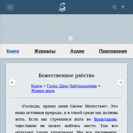
Книги
Журналы
Аудио
Приложения
Божественное рабство
Книги
>
Голос Шри Чайтаньядева
>
Живая вера
«Господи, прими меня Своею Милостью!» Это
наша истинная природа, и в такой среде мы должны
жить. Если мы стремимся жить во
Вриндаване
,
тщеславию не может найтись место. Там все
обладают таким характером. Мы все иждивенцы,