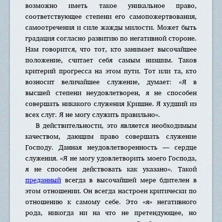
возможно иметь такое уникальное право,
соответствующее степени его самопожертвования,
самоотречения и силе жажды милости. Может быть
градация согласно развитию по негативной стороне.
Нам говорится, что тот, кто занимает высочайшее
положение, считает себя самым низшим. Таков
критерий прогресса на этом пути. Тот или та, кто
возносит величайшее служение, думает: «Я в
высшей степени неудовлетворен, я не способен
совершать никакого служения Кришне. Я худший из
всех слуг. Я не могу служить правильно».
В действительности, это является необходимым
качеством, дающим право совершать служение
Господу. Данная неудовлетворенность — сердце
служения. «Я не могу удовлетворить моего Господа,
я не способен действовать как указано». Такой
преданный
всегда в высочайшей мере бдителен в
этом отношении. Он всегда настроен критически по
отношению к самому себе. Это «я» негативного
рода, никогда ни на что не претендующее, но