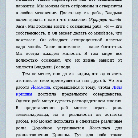
паразиты. Мы можем быть отброшены и отвергнуты
в любое мгновение. Поскольку мы рабы, Владыка
волен делать с нами что пожелает (
Кр̣ш̣н̣ера нитйа-
да̄са
). Мы должны войти с сознанием раба: «Я — Его
собственность, и Он может делать со мной все, что
пожелает. Он обладает стопроцентной властью
надо мной». Такое понимание — наше богатство.
Мы всегда жаждем милости. В том мире все
полностью осознают, что их жизнь зависит от
милости Владыки, Господа.
Тем не менее, иногда мы видим, что одна часть
отстаивает свое преимущество над другой. Но это
работа
Йогамайи
, стремящейся к тому, чтобы
Лила
Кришны
достигла предельного совершенства.
Одного раба могут сделать распорядителем многих.
В представлении раб может играть роль
землевладельца, но в реальности он остается
рабом. Раб может исполнять в спектакле различные
роли. Подобное устраивается
Йогамайей
для
удовлетворения Кришны. Тут для раба также