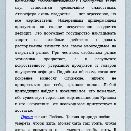
неизменно самоуничижающееся Сообщество таких
слуг становится чрезвычайно сладостным.
Атмосфера очень сладостна — нет агрессоров, но
все жертвователи. Намеренным придержанием
продуктов на складе искусственно создается
дефицит. Это побуждает государство накладывать
запрет на подобные действия и давать
распоряжение вынести все самое необходимое на
открытый рынок. При честном, свободном рынке
экономика процветает, а в результате
искусственного удержания продуктов и товаров
ощущается дефицит. Подобным образом, когда все
искренне возносят Служение, ничего не
припрятывая для себя, «рынок» полон. Любой
приходящий найдет в изобилии все, что пожелает,
ибо существует сердечное жертвование для Кришны
и Его Окружения. Все необходимое присутствует в
достатке.
Према
значит Любовь. Такова природа любви —
умереть, чтобы жить. Может быть так: убить, чтобы
жить, а возможно и — умереть, чтобы жить. В